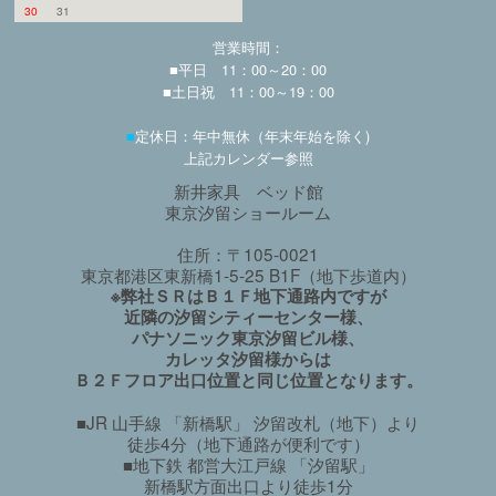
30
31
営業時間：
■平日 11：00～20：00
■土日祝 11：00～19：00
■
定休日：年中無休（年末年始を除く)
上記カレンダー参照
新井家具 ベッド館
東京汐留ショールーム
住所：〒105-0021
東京都港区東新橋1-5-25 B1F（地下歩道内）
※弊社ＳＲはＢ１Ｆ地下通路内ですが
近隣の汐留シティーセンター様、
パナソニック東京汐留ビル様、
カレッタ汐留様からは
Ｂ２Ｆフロア出口位置と同じ位置となります。
■JR 山手線 「新橋駅」 汐留改札（地下）より
徒歩4分（地下通路が便利です）
■地下鉄 都営大江戸線 「汐留駅」
新橋駅方面出口より徒歩1分