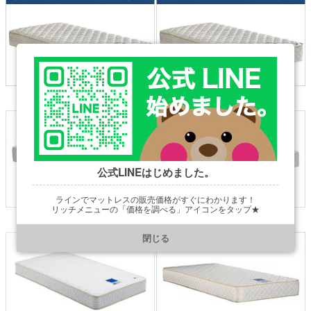
ドリーミーアレルリーフ
ドリーミーアレルリーフ
（212 F1-N ）
（212 F1-T ）
公式LINEはじめました。
ラインでマットレスの販売価格がすぐにわかります！
リッチメニューの「価格を調べる」アイコンをタップ★
マイクロドリーム105
マイクロドリーム105
ラテックス1トップ
ラテックス2トップ
https://line.me/R/ti/p/@901ptzjz
閉じる