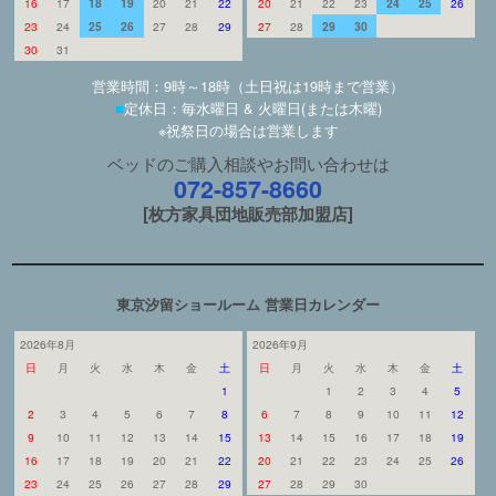
16
17
18
19
20
21
22
20
21
22
23
24
25
26
23
24
25
26
27
28
29
27
28
29
30
30
31
営業時間：9時～18時（土日祝は19時まで営業）
■
定休日：毎水曜日 & 火曜日(または木曜)
※祝祭日の場合は営業します
ベッドのご購入相談やお問い合わせは
072-857-8660
[枚方家具団地販売部加盟店]
東京汐留ショールーム 営業日カレンダー
2026年8月
2026年9月
日
月
火
水
木
金
土
日
月
火
水
木
金
土
1
1
2
3
4
5
2
3
4
5
6
7
8
6
7
8
9
10
11
12
9
10
11
12
13
14
15
13
14
15
16
17
18
19
16
17
18
19
20
21
22
20
21
22
23
24
25
26
23
24
25
26
27
28
29
27
28
29
30