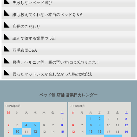
失敗しないベッド選び
誰も教えてくれない本当のベッドＱ＆A
店長のこだわり
読んで得する業界ウラ話
羽毛布団Q&A
腰痛、ヘルニア等、腰の弱い方にはズバリこれ！
買ったマットレスが合わなかった時の対処法
ベッド館 店舗 営業日カレンダー
2026年8月
2026年9月
日
月
火
水
木
金
土
日
月
火
水
木
金
土
1
1
2
3
4
5
2
3
4
5
6
7
8
6
7
8
9
10
11
12
9
10
11
12
13
14
15
13
14
15
16
17
18
19