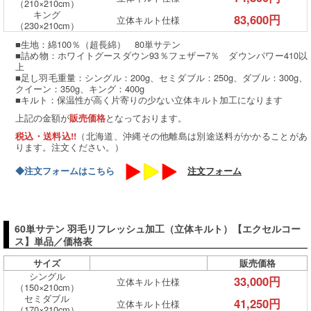
（210×210cm）
キング
83,600円
立体キルト仕様
（230×210cm）
■生地：綿100％（超長綿） 80単サテン
■詰め物：ホワイトグースダウン93％フェザー7％ ダウンパワー410以
上
■足し羽毛重量：シングル：200g、セミダブル：250g、ダブル：300g、
クイーン：350g、キング：400g
■キルト：保温性が高く片寄りの少ない立体キルト加工になります
上記の金額が
となっております。
販売価格
（北海道、沖縄その他離島は別途送料がかかることがあ
税込・送料込!!
ります。注文ください。）
◆注文フォームはこちら
注文フォーム
60単サテン 羽毛リフレッシュ加工（立体キルト）【エクセルコー
ス】単品／価格表
サイズ
販売価格
シングル
33,000円
立体キルト仕様
（150×210cm）
セミダブル
41,250円
立体キルト仕様
（170×210cm）