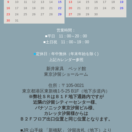
9
10
11
12
13
14
15
13
14
15
16
17
18
19
16
17
18
19
20
21
22
20
21
22
23
24
25
26
23
24
25
26
27
28
29
27
28
29
30
30
31
営業時間：
■平日 11：00～20：00
■土日祝 11：00～19：00
■
定休日：年中無休（年末年始を除く)
上記カレンダー参照
新井家具 ベッド館
東京汐留ショールーム
住所：〒105-0021
東京都港区東新橋1-5-25 B1F（地下歩道内）
※弊社ＳＲはＢ１Ｆ地下通路内ですが
近隣の汐留シティーセンター様、
パナソニック東京汐留ビル様、
カレッタ汐留様からは
Ｂ２Ｆフロア出口位置と同じ位置となります。
■JR 山手線 「新橋駅」 汐留改札（地下）より