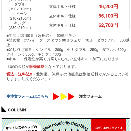
ダブル
46,200円
立体キルト仕様
（190×210cm）
クイーン
56,100円
立体キルト仕様
（210×210cm）
キング
62,700円
立体キルト仕様
（230×210cm）
■生地：綿100％（超長綿） 60単サテン
■詰め物：ホワイトグースダウン90％フェザー10％ ダウンパワー360以
上
■足し羽毛重量：シングル：200g、セミダブル：250g、ダブル：300g、
クイーン：350g、キング：400g
■キルト：保温性が高く片寄りの少ない立体キルト加工になります
上記の金額が
となっております。
販売価格
（北海道、沖縄その他離島は別途送料がかかることがあ
税込・送料込!!
ります。注文ください。）
◆注文フォームはこちら
注文フォーム
COLUMN