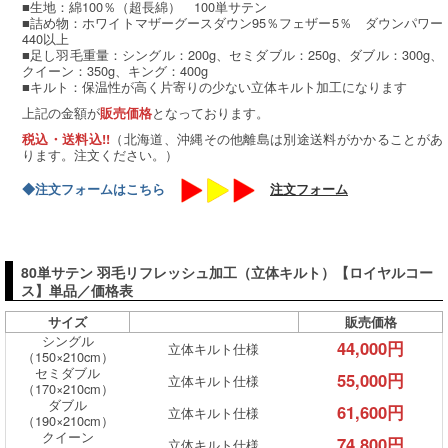
■生地：綿100％（超長綿） 100単サテン
■詰め物：ホワイトマザーグースダウン95％フェザー5％ ダウンパワー
440以上
■足し羽毛重量：シングル：200g、セミダブル：250g、ダブル：300g、
クイーン：350g、キング：400g
■キルト：保温性が高く片寄りの少ない立体キルト加工になります
上記の金額が
となっております。
販売価格
（北海道、沖縄その他離島は別途送料がかかることがあ
税込・送料込!!
ります。注文ください。）
◆注文フォームはこちら
注文フォーム
80単サテン 羽毛リフレッシュ加工（立体キルト）【ロイヤルコー
ス】単品／価格表
サイズ
販売価格
シングル
44,000円
立体キルト仕様
（150×210cm）
セミダブル
55,000円
立体キルト仕様
（170×210cm）
ダブル
61,600円
立体キルト仕様
（190×210cm）
クイーン
74,800円
立体キルト仕様