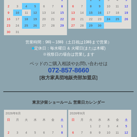
2
3
4
5
6
7
8
6
7
8
9
10
11
12
9
10
11
12
13
14
15
13
14
15
16
17
18
19
16
17
18
19
20
21
22
20
21
22
23
24
25
26
23
24
25
26
27
28
29
27
28
29
30
30
31
営業時間：9時～18時（土日祝は19時まで営業）
■
定休日：毎水曜日 & 火曜日(または木曜)
※祝祭日の場合は営業します
ベッドのご購入相談やお問い合わせは
072-857-8660
[枚方家具団地販売部加盟店]
東京汐留ショールーム 営業日カレンダー
2026年8月
2026年9月
日
月
火
水
木
金
土
日
月
火
水
木
金
土
1
1
2
3
4
5
2
3
4
5
6
7
8
6
7
8
9
10
11
12