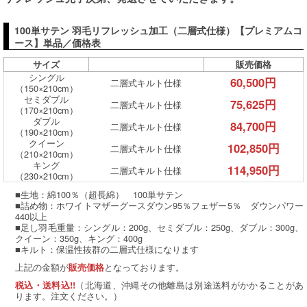
100単サテン 羽毛リフレッシュ加工（二層式仕様）【プレミアムコ
ース】単品／価格表
サイズ
販売価格
シングル
60,500円
二層式キルト仕様
（150×210cm）
セミダブル
75,625円
二層式キルト仕様
（170×210cm）
ダブル
84,700円
二層式キルト仕様
（190×210cm）
クイーン
102,850円
二層式キルト仕様
（210×210cm）
キング
114,950円
二層式キルト仕様
（230×210cm）
■生地：綿100％（超長綿） 100単サテン
■詰め物：ホワイトマザーグースダウン95％フェザー5％ ダウンパワー
440以上
■足し羽毛重量：シングル：200g、セミダブル：250g、ダブル：300g、
クイーン：350g、キング：400g
■キルト：保温性抜群の二層式仕様になります
上記の金額が
となっております。
販売価格
（北海道、沖縄その他離島は別途送料がかかることがあ
税込・送料込!!
ります。注文ください。）