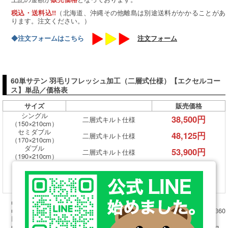
（北海道、沖縄その他離島は別途送料がかかることがあ
税込・送料込!!
ります。注文ください。）
◆注文フォームはこちら
注文フォーム
60単サテン 羽毛リフレッシュ加工（二層式仕様）【エクセルコー
ス】単品／価格表
サイズ
販売価格
シングル
38,500円
二層式キルト仕様
（150×210cm）
セミダブル
48,125円
二層式キルト仕様
（170×210cm）
ダブル
53,900円
二層式キルト仕様
（190×210cm）
クイーン
65,450円
二層式キルト仕様
（210×210cm）
キング
73,150円
二層式キルト仕様
（230×210cm）
■生地： 綿100％（超長綿） 60単サテン
■詰め物： ホワイトグースダウン90％フェザー10％ ダウンパワー360
以上
■足し羽毛重量：シングル：200g、セミダブル：250g、ダブル：300g、