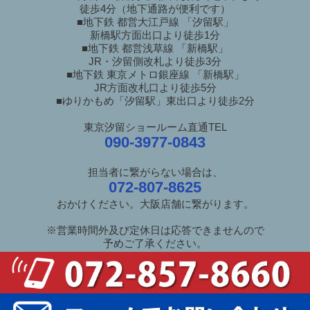
徒歩4分（地下通路が便利です）
■地下鉄 都営大江戸線 「汐留駅」
新橋駅方面出口より徒歩1分
■地下鉄 都営浅草線 「新橋駅」
JR・汐留側改札より徒歩3分
■地下鉄 東京メトロ銀座線 「新橋駅」
JR方面改札口より徒歩5分
■ゆりかもめ「汐留駅」東出口より徒歩2分
東京汐留ショールーム直通TEL
090-3977-0843
担当者に繋がらない場合は、
072-807-8625
おかけください。大阪店舗に繋がります。
※営業時間外及び定休日は応答できませんので
予めご了承ください。
ご利用ガイド
/
良くあるご質問
特定商取引法に基づく表示
/
個人情報保護方針
新井家具本館サイトへ