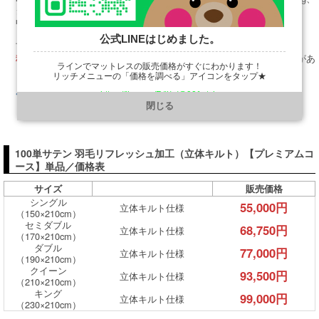
クイーン：350g、キング：400g
■キルト：保温性抜群の二層式仕様になります
上記の金額が
となっております。
公式LINEはじめました。
販売価格
（北海道、沖縄その他離島は別途送料がかかることがあ
税込・送料込!!
ラインでマットレスの販売価格がすぐにわかります！
ります。注文ください。）
リッチメニューの「価格を調べる」アイコンをタップ★
◆注文フォームはこちら
注文フォーム
https://line.me/R/ti/p/@901ptzjz
閉じる
100単サテン 羽毛リフレッシュ加工（立体キルト）【プレミアムコ
ース】単品／価格表
サイズ
販売価格
シングル
55,000円
立体キルト仕様
（150×210cm）
セミダブル
68,750円
立体キルト仕様
（170×210cm）
ダブル
77,000円
立体キルト仕様
（190×210cm）
クイーン
93,500円
立体キルト仕様
（210×210cm）
キング
99,000円
立体キルト仕様
（230×210cm）