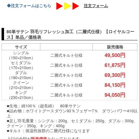
◆注文フォームはこちら
注文フォーム
80単サテン 羽毛リフレッシュ加工（二層式仕様）【ロイヤルコー
ス】単品／価格表
サイズ
販売価格
シングル
49,500円
二層式キルト仕様
（150×210cm）
セミダブル
61,875円
二層式キルト仕様
（170×210cm）
ダブル
69,300円
二層式キルト仕様
（190×210cm）
クイーン
84,150円
二層式キルト仕様
（210×210cm）
キング
94,050円
二層式キルト仕様
（230×210cm）
■生地：綿100％（超長綿） 80単サテン
■詰め物：ホワイトグースダウン93％フェザー7％ ダウンパワー410以
上
■足し羽毛重量：シングル：200g、セミダブル：250g、ダブル：300g、
クイーン：350g、キング：400g
■キルト：保温性抜群の二層式仕様になります
上記の金額が
となっております。
販売価格