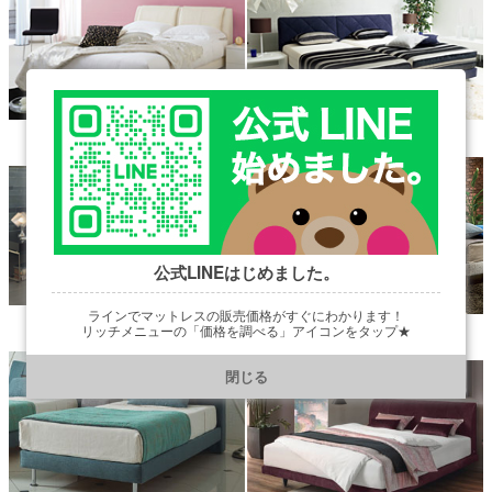
【マルチコンフォートシステム
【マルチコンフォートシステム
203】
204】
公式LINEはじめました。
【マルチコンフォートシステム
ラインでマットレスの販売価格がすぐにわかります！
【マルチコンフォートシステム
205】
リッチメニューの「価格を調べる」アイコンをタップ★
208】
https://line.me/R/ti/p/@901ptzjz
閉じる