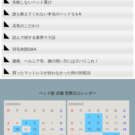
失敗しないベッド選び
誰も教えてくれない本当のベッドＱ＆A
店長のこだわり
読んで得する業界ウラ話
羽毛布団Q&A
腰痛、ヘルニア等、腰の弱い方にはズバリこれ！
買ったマットレスが合わなかった時の対処法
ベッド館 店舗 営業日カレンダー
2026年8月
2026年9月
日
月
火
水
木
金
土
日
月
火
水
木
金
土
1
1
2
3
4
5
2
3
4
5
6
7
8
6
7
8
9
10
11
12
9
10
11
12
13
14
15
13
14
15
16
17
18
19