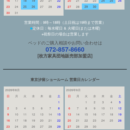
16
17
18
19
20
21
22
20
21
22
23
24
25
26
23
24
25
26
27
28
29
27
28
29
30
30
31
営業時間：9時～18時（土日祝は19時まで営業）
■
定休日：毎水曜日 & 火曜日(または木曜)
※祝祭日の場合は営業します
ベッドのご購入相談やお問い合わせは
072-857-8660
[枚方家具団地販売部加盟店]
東京汐留ショールーム 営業日カレンダー
2026年8月
2026年9月
日
月
火
水
木
金
土
日
月
火
水
木
金
土
1
1
2
3
4
5
2
3
4
5
6
7
8
6
7
8
9
10
11
12
9
10
11
12
13
14
15
13
14
15
16
17
18
19
16
17
18
19
20
21
22
20
21
22
23
24
25
26
23
24
25
26
27
28
29
27
28
29
30