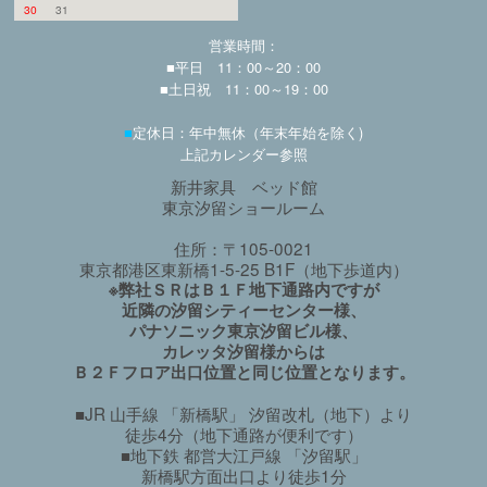
30
31
営業時間：
■平日 11：00～20：00
■土日祝 11：00～19：00
■
定休日：年中無休（年末年始を除く)
上記カレンダー参照
新井家具 ベッド館
東京汐留ショールーム
住所：〒105-0021
東京都港区東新橋1-5-25 B1F（地下歩道内）
※弊社ＳＲはＢ１Ｆ地下通路内ですが
近隣の汐留シティーセンター様、
パナソニック東京汐留ビル様、
カレッタ汐留様からは
Ｂ２Ｆフロア出口位置と同じ位置となります。
■JR 山手線 「新橋駅」 汐留改札（地下）より
徒歩4分（地下通路が便利です）
■地下鉄 都営大江戸線 「汐留駅」
新橋駅方面出口より徒歩1分