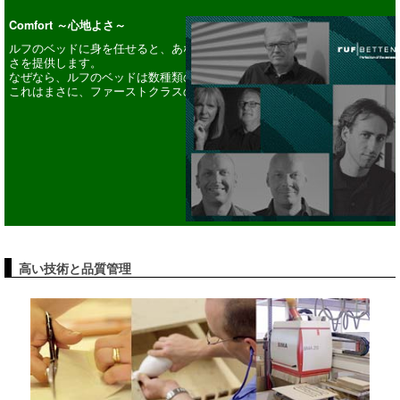
Comfort ～心地よさ～
ルフのベッドに身を任せると、あなたの心身に「安らぎを与えるオアシス
さを提供します。
なぜなら、ルフのベッドは数種類のマットレスラインナップによって、快
これはまさに、ファーストクラスの快適さです。
Design ～デザイン～
高い技術と品質管理
キュービックな形、丸みを帯びた形、または様々な機能が付いているデザ
提供します。
国際的に活躍されているデザイナーの手によってデザインされ、熟練した
璧な安らぎを与えます。