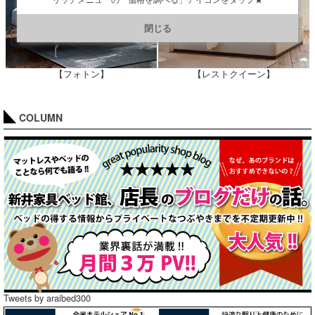
https://line.me/R/ti/p/@901ptzjz
閉じる
【フォトン】
【レストクイーン】
COLUMN
Tweets by araibed300