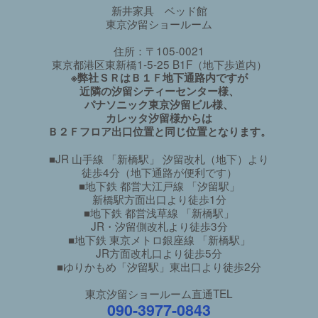
新井家具 ベッド館
東京汐留ショールーム
住所：〒105-0021
東京都港区東新橋1-5-25 B1F（地下歩道内）
※弊社ＳＲはＢ１Ｆ地下通路内ですが
近隣の汐留シティーセンター様、
パナソニック東京汐留ビル様、
カレッタ汐留様からは
Ｂ２Ｆフロア出口位置と同じ位置となります。
■JR 山手線 「新橋駅」 汐留改札（地下）より
徒歩4分（地下通路が便利です）
■地下鉄 都営大江戸線 「汐留駅」
新橋駅方面出口より徒歩1分
■地下鉄 都営浅草線 「新橋駅」
JR・汐留側改札より徒歩3分
■地下鉄 東京メトロ銀座線 「新橋駅」
JR方面改札口より徒歩5分
■ゆりかもめ「汐留駅」東出口より徒歩2分
東京汐留ショールーム直通TEL
090-3977-0843