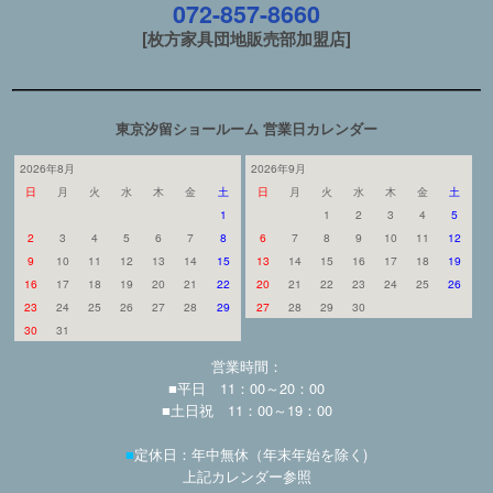
072-857-8660
[枚方家具団地販売部加盟店]
東京汐留ショールーム 営業日カレンダー
2026年8月
2026年9月
日
月
火
水
木
金
土
日
月
火
水
木
金
土
1
1
2
3
4
5
2
3
4
5
6
7
8
6
7
8
9
10
11
12
9
10
11
12
13
14
15
13
14
15
16
17
18
19
16
17
18
19
20
21
22
20
21
22
23
24
25
26
23
24
25
26
27
28
29
27
28
29
30
30
31
営業時間：
■平日 11：00～20：00
■土日祝 11：00～19：00
■
定休日：年中無休（年末年始を除く)
上記カレンダー参照