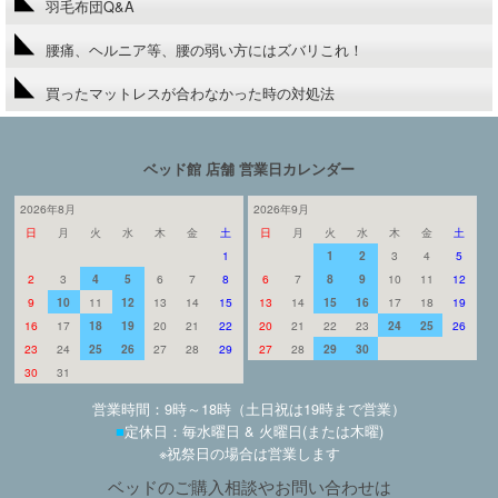
羽毛布団Q&A
腰痛、ヘルニア等、腰の弱い方にはズバリこれ！
買ったマットレスが合わなかった時の対処法
ベッド館 店舗 営業日カレンダー
2026年8月
2026年9月
日
月
火
水
木
金
土
日
月
火
水
木
金
土
1
1
2
3
4
5
2
3
4
5
6
7
8
6
7
8
9
10
11
12
9
10
11
12
13
14
15
13
14
15
16
17
18
19
16
17
18
19
20
21
22
20
21
22
23
24
25
26
23
24
25
26
27
28
29
27
28
29
30
30
31
営業時間：9時～18時（土日祝は19時まで営業）
■
定休日：毎水曜日 & 火曜日(または木曜)
※祝祭日の場合は営業します
ベッドのご購入相談やお問い合わせは