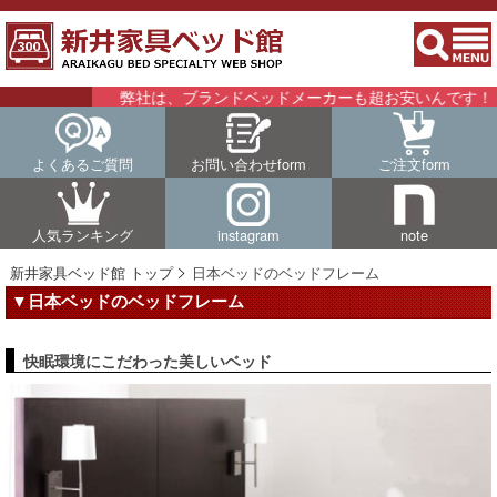
弊社は、ブランドベッドメーカーも超お安いんです！！詳細は
よくあるご質問
お問い合わせform
ご注文form
人気ランキング
instagram
note
新井家具ベッド館 トップ
日本ベッドのベッドフレーム
▼日本ベッドのベッドフレーム
快眠環境にこだわった美しいベッド