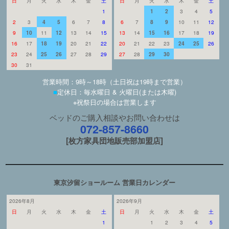
日
月
火
水
木
金
土
日
月
火
水
木
金
土
1
1
2
3
4
5
2
3
4
5
6
7
8
6
7
8
9
10
11
12
9
10
11
12
13
14
15
13
14
15
16
17
18
19
16
17
18
19
20
21
22
20
21
22
23
24
25
26
23
24
25
26
27
28
29
27
28
29
30
30
31
営業時間：9時～18時（土日祝は19時まで営業）
■
定休日：毎水曜日 & 火曜日(または木曜)
※祝祭日の場合は営業します
ベッドのご購入相談やお問い合わせは
072-857-8660
[枚方家具団地販売部加盟店]
東京汐留ショールーム 営業日カレンダー
2026年8月
2026年9月
日
月
火
水
木
金
土
日
月
火
水
木
金
土
1
1
2
3
4
5