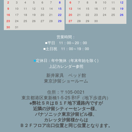
2
3
4
5
6
7
8
6
7
8
9
10
11
12
9
10
11
12
13
14
15
13
14
15
16
17
18
19
16
17
18
19
20
21
22
20
21
22
23
24
25
26
23
24
25
26
27
28
29
27
28
29
30
30
31
営業時間：
■平日 11：00～20：00
■土日祝 11：00～19：00
■
定休日：年中無休（年末年始を除く)
上記カレンダー参照
新井家具 ベッド館
東京汐留ショールーム
住所：〒105-0021
東京都港区東新橋1-5-25 B1F（地下歩道内）
※弊社ＳＲはＢ１Ｆ地下通路内ですが
近隣の汐留シティーセンター様、
パナソニック東京汐留ビル様、
カレッタ汐留様からは
Ｂ２Ｆフロア出口位置と同じ位置となります。