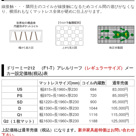
線接触・・・隣同士のコイルが線接触になるためコイル間の遊びがなくな
り、横揺れもなくマットレス全体が硬めに仕上がります。
ドリーミー212 （F1-T）アレルリーフ
（レギュラーサイズ）
メー
カー設定価格(税込)表
マットレスサイズ(mm)
コイル内蔵数
通常売価
幅815×長1960×厚230
684
83,000円
US
幅970×長1960×厚230
720
85,000円
PS
幅1220×長1960×厚230
900
95,000円
SD
幅1390×長1960×厚230
1044
105,000円
D
幅1500×長1960×厚230
1116
115,000円
Q1
幅1630×長1960×厚230
1188
125,000円
Q2（１枚マット）
上記価格は通常売価（税込）になります。
新井家具超特価はお問い合わせ
下さい。