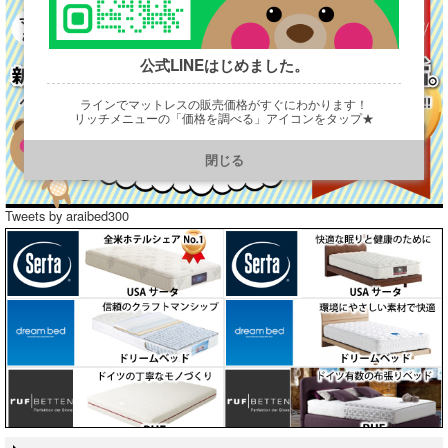
公式LINEはじめました。
ラインでマットレスの販売価格がすぐにわかります！
リッチメニューの「価格を調べる」アイコンをタップ★
https://line.me/R/ti/p/@901ptzjz
閉じる
Tweets by araibed300