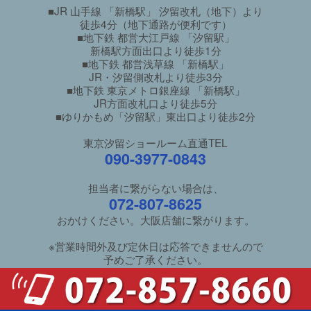
■JR 山手線 「新橋駅」 汐留改札（地下）より
徒歩4分（地下通路が便利です）
■地下鉄 都営大江戸線 「汐留駅」
新橋駅方面出口より徒歩1分
■地下鉄 都営浅草線 「新橋駅」
JR・汐留側改札より徒歩3分
■地下鉄 東京メトロ銀座線 「新橋駅」
JR方面改札口より徒歩5分
■ゆりかもめ「汐留駅」東出口より徒歩2分
東京汐留ショールーム直通TEL
090-3977-0843
担当者に繋がらない場合は、
072-807-8625
おかけください。大阪店舗に繋がります。
※営業時間外及び定休日は応答できませんので
予めご了承ください。
ご利用ガイド
/
良くあるご質問