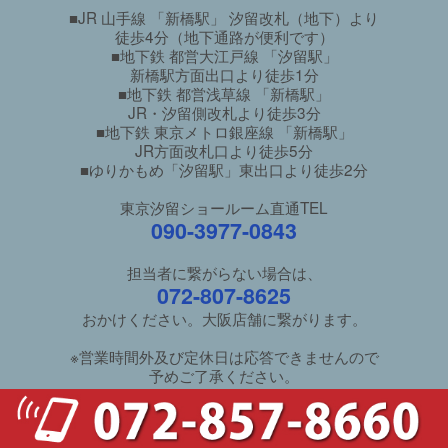
■JR 山手線 「新橋駅」 汐留改札（地下）より
徒歩4分（地下通路が便利です）
■地下鉄 都営大江戸線 「汐留駅」
新橋駅方面出口より徒歩1分
■地下鉄 都営浅草線 「新橋駅」
JR・汐留側改札より徒歩3分
■地下鉄 東京メトロ銀座線 「新橋駅」
JR方面改札口より徒歩5分
■ゆりかもめ「汐留駅」東出口より徒歩2分
東京汐留ショールーム直通TEL
090-3977-0843
担当者に繋がらない場合は、
072-807-8625
おかけください。大阪店舗に繋がります。
※営業時間外及び定休日は応答できませんので
予めご了承ください。
ご利用ガイド
/
良くあるご質問