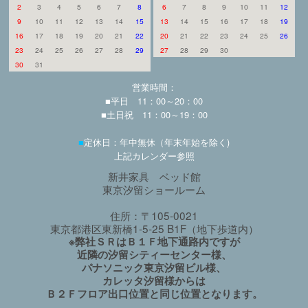
2
3
4
5
6
7
8
6
7
8
9
10
11
12
9
10
11
12
13
14
15
13
14
15
16
17
18
19
16
17
18
19
20
21
22
20
21
22
23
24
25
26
23
24
25
26
27
28
29
27
28
29
30
30
31
営業時間：
■平日 11：00～20：00
■土日祝 11：00～19：00
■
定休日：年中無休（年末年始を除く)
上記カレンダー参照
新井家具 ベッド館
東京汐留ショールーム
住所：〒105-0021
東京都港区東新橋1-5-25 B1F（地下歩道内）
※弊社ＳＲはＢ１Ｆ地下通路内ですが
近隣の汐留シティーセンター様、
パナソニック東京汐留ビル様、
カレッタ汐留様からは
Ｂ２Ｆフロア出口位置と同じ位置となります。