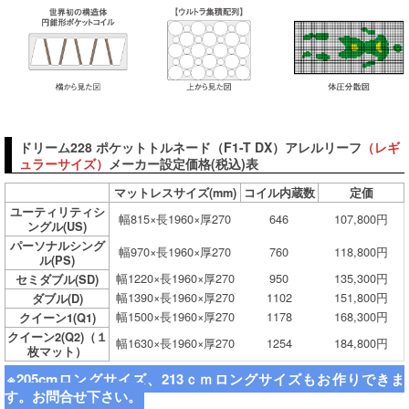
ドリーム228 ポケットトルネード（F1-T DX）アレルリーフ
（レギ
ュラーサイズ）
メーカー設定価格(税込)表
マットレスサイズ(mm)
コイル内蔵数
定価
ユーティリティシ
幅815×長1960×厚270
646
107,800円
ングル(US)
パーソナルシング
幅970×長1960×厚270
760
118,800円
ル(PS)
幅1220×長1960×厚270
950
135,300円
セミダブル(SD)
幅1390×長1960×厚270
1102
151,800円
ダブル(D)
幅1500×長1960×厚270
1178
168,300円
クイーン1(Q1)
クイーン2(Q2)（１
幅1630×長1960×厚270
1254
184,800円
枚マット）
※205cmロングサイズ、213ｃｍロングサイズもお作りできま
す。お問合せ下さい。