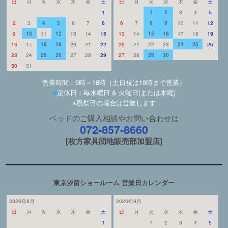
日
月
火
水
木
金
土
日
月
火
水
木
金
土
1
1
2
3
4
5
2
3
4
5
6
7
8
6
7
8
9
10
11
12
9
10
11
12
13
14
15
13
14
15
16
17
18
19
16
17
18
19
20
21
22
20
21
22
23
24
25
26
23
24
25
26
27
28
29
27
28
29
30
30
31
営業時間：9時～18時（土日祝は19時まで営業）
■
定休日：毎水曜日 & 火曜日(または木曜)
※祝祭日の場合は営業します
ベッドのご購入相談やお問い合わせは
072-857-8660
[枚方家具団地販売部加盟店]
東京汐留ショールーム 営業日カレンダー
2026年8月
2026年9月
日
月
火
水
木
金
土
日
月
火
水
木
金
土
1
1
2
3
4
5