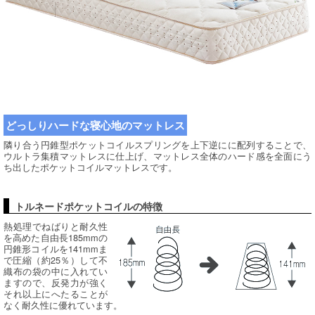
どっしりハードな寝心地のマットレス
隣り合う円錐型ポケットコイルスプリングを上下逆にに配列することで、
ウルトラ集積マットレスに仕上げ、マットレス全体のハード感を全面にう
ち出したポケットコイルマットレスです。
トルネードポケットコイルの特徴
熱処理でねばりと耐久性
を高めた自由長185mmの
円錐形コイルを141mmま
で圧縮（約25％）して不
織布の袋の中に入れてい
ますので、反発力が強く
それ以上にへたることが
なく耐久性に優れています。