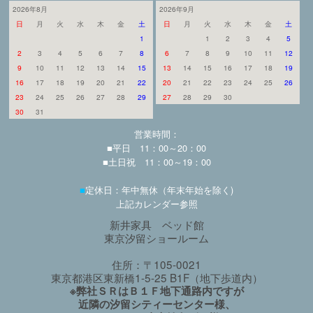
2026年8月
2026年9月
日
月
火
水
木
金
土
日
月
火
水
木
金
土
1
1
2
3
4
5
2
3
4
5
6
7
8
6
7
8
9
10
11
12
9
10
11
12
13
14
15
13
14
15
16
17
18
19
16
17
18
19
20
21
22
20
21
22
23
24
25
26
23
24
25
26
27
28
29
27
28
29
30
30
31
営業時間：
■平日 11：00～20：00
■土日祝 11：00～19：00
■
定休日：年中無休（年末年始を除く)
上記カレンダー参照
新井家具 ベッド館
東京汐留ショールーム
住所：〒105-0021
東京都港区東新橋1-5-25 B1F（地下歩道内）
※弊社ＳＲはＢ１Ｆ地下通路内ですが
近隣の汐留シティーセンター様、