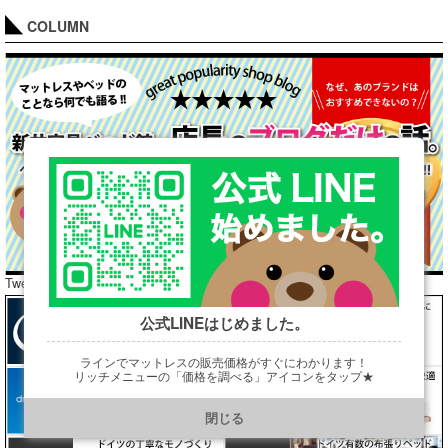
COLUMN
Tweets by araibed300
公式LINEはじめました。
ラインでマットレスの販売価格がすぐにわかります！
リッチメニューの「価格を調べる」アイコンをタップ★
https://line.me/R/ti/p/@901ptzjz
閉じる