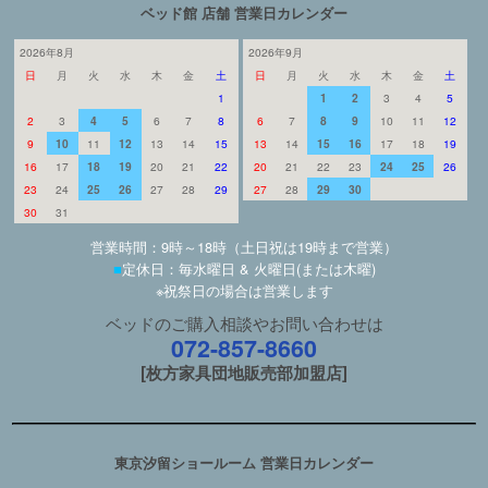
ベッド館 店舗 営業日カレンダー
2026年8月
2026年9月
日
月
火
水
木
金
土
日
月
火
水
木
金
土
1
1
2
3
4
5
2
3
4
5
6
7
8
6
7
8
9
10
11
12
9
10
11
12
13
14
15
13
14
15
16
17
18
19
16
17
18
19
20
21
22
20
21
22
23
24
25
26
23
24
25
26
27
28
29
27
28
29
30
30
31
営業時間：9時～18時（土日祝は19時まで営業）
■
定休日：毎水曜日 & 火曜日(または木曜)
※祝祭日の場合は営業します
ベッドのご購入相談やお問い合わせは
072-857-8660
[枚方家具団地販売部加盟店]
東京汐留ショールーム 営業日カレンダー