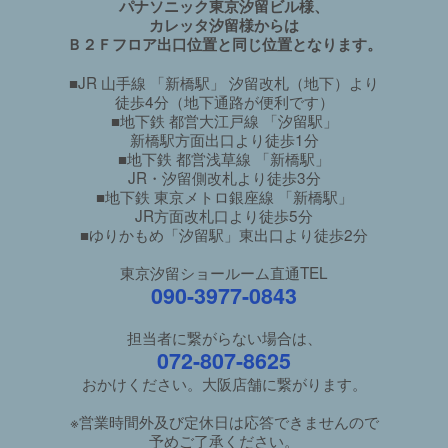
パナソニック東京汐留ビル様、
カレッタ汐留様からは
Ｂ２Ｆフロア出口位置と同じ位置となります。
■JR 山手線 「新橋駅」 汐留改札（地下）より
徒歩4分（地下通路が便利です）
■地下鉄 都営大江戸線 「汐留駅」
新橋駅方面出口より徒歩1分
■地下鉄 都営浅草線 「新橋駅」
JR・汐留側改札より徒歩3分
■地下鉄 東京メトロ銀座線 「新橋駅」
JR方面改札口より徒歩5分
■ゆりかもめ「汐留駅」東出口より徒歩2分
東京汐留ショールーム直通TEL
090-3977-0843
担当者に繋がらない場合は、
072-807-8625
おかけください。大阪店舗に繋がります。
※営業時間外及び定休日は応答できませんので
予めご了承ください。