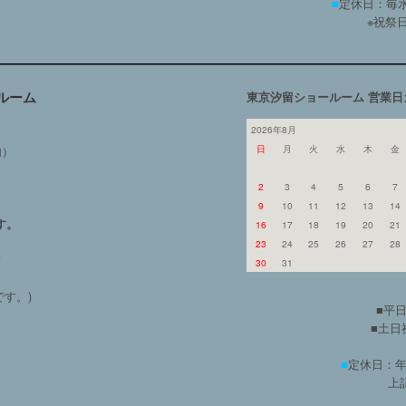
■
定休日：毎水
※祝祭
ルーム
東京汐留ショールーム 営業日
2026年8月
日
月
火
水
木
金
内）
2
3
4
5
6
7
9
10
11
12
13
14
す。
16
17
18
19
20
21
23
24
25
26
27
28
よ
30
31
す。)
■平日
■土日祝
■
定休日：年
上