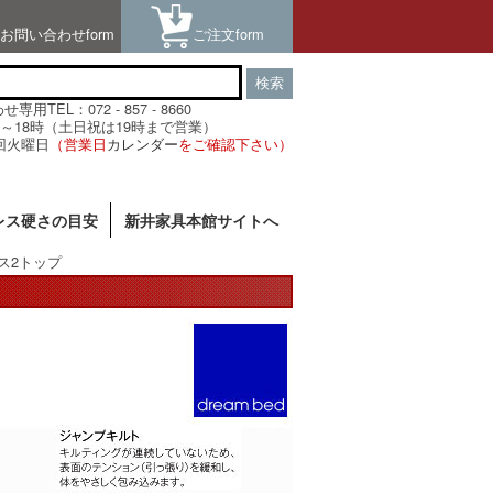
お問い合わせform
ご注文form
検索
用TEL：072 - 857 - 8660
～18時（土日祝は19時まで営業）
回火曜日
（営業日
カレンダー
をご確認下さい）
レス硬さの目安
新井家具本館サイトへ
ス2トップ