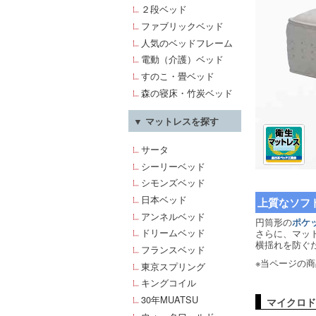
２段ベッド
ファブリックベッド
人気のベッドフレーム
電動（介護）ベッド
すのこ・畳ベッド
森の寝床・竹炭ベッド
▼ マットレスを探す
サータ
シーリーベッド
シモンズベッド
日本ベッド
上質なソフ
アンネルベッド
円筒形の
ポケ
ドリームベッド
さらに、マッ
横揺れを防ぐ
フランスベッド
※当ページの
東京スプリング
キングコイル
30年MUATSU
マイクロド