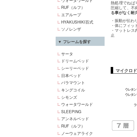
ウォータワールド
熱処理でねば
RUF（ルフ）
圧縮して、不
る事がなく耐
エアループ
・振動が伝わ
HYAKUSHIKI百式
・体にフィッ
ソノレンザ
・マットレス
止
▼ フレームを探す
サータ
ドリームベッド
シーリーベッド
マイクロド
日本ベッド
パラマウント
キングコイル
シモンズ
ウォータワールド
SLEEPING
アンネルベッド
RUF（ルフ）
ノーウェアライク