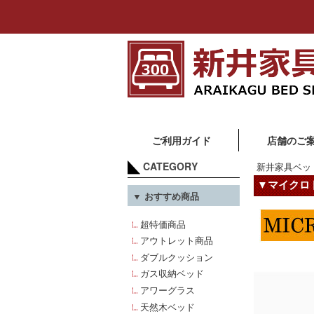
ご利用ガイド
店舗のご
CATEGORY
新井家具ベッ
▼マイクロ
▼ おすすめ商品
超特価商品
アウトレット商品
ダブルクッション
ガス収納ベッド
アワーグラス
天然木ベッド