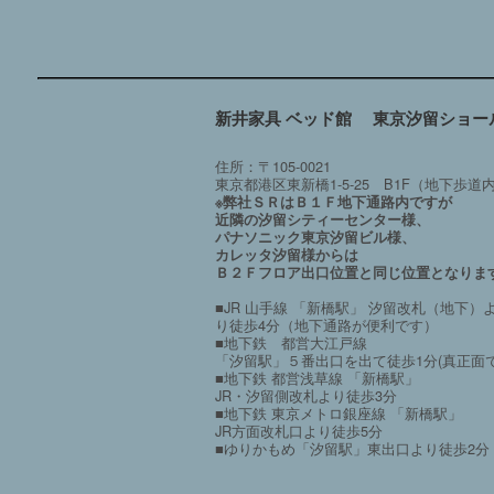
新井家具 ベッド館 東京汐留ショー
住所：〒105-0021
東京都港区東新橋1-5-25 B1F（地下歩道
※弊社ＳＲはＢ１Ｆ地下通路内ですが
近隣の汐留シティーセンター様、
パナソニック東京汐留ビル様、
カレッタ汐留様からは
Ｂ２Ｆフロア出口位置と同じ位置となりま
■JR 山手線 「新橋駅」 汐留改札（地下）
り徒歩4分（地下通路が便利です）
■地下鉄 都営大江戸線
「汐留駅」５番出口を出て徒歩1分(真正面で
■地下鉄 都営浅草線 「新橋駅」
JR・汐留側改札より徒歩3分
■地下鉄 東京メトロ銀座線 「新橋駅」
JR方面改札口より徒歩5分
■ゆりかもめ「汐留駅」東出口より徒歩2分