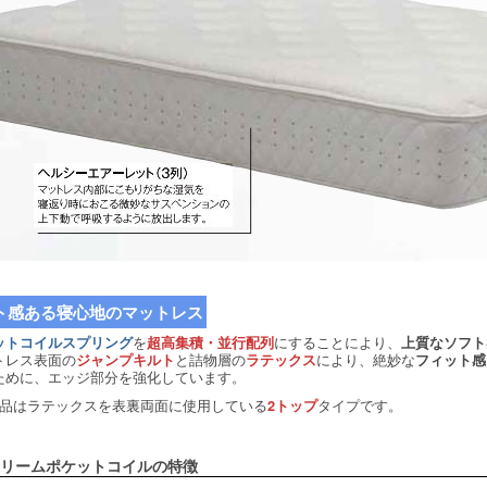
ト感ある寝心地のマットレス
を
にすることにより、
ットコイルスプリング
超高集積・並行配列
上質なソフト
トレス表面の
と詰物層の
により、絶妙な
ジャンプキルト
ラテックス
フィット感
ために、エッジ部分を強化しています。
商品はラテックスを表裏両面に使用している
タイプです。
2トップ
リームポケットコイルの特徴