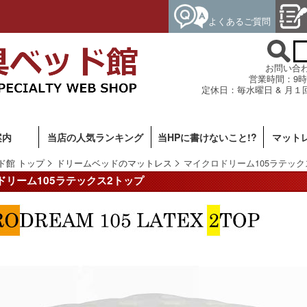
よくあるご質問
お問い合わせ専
営業時間：9時
定休日：毎水曜日 & 月１
案内
当店の人気ランキング
当HPに書けないこと!?
マット
ド館 トップ
ドリームベッドのマットレス
マイクロドリーム105ラテック
ドリーム105ラテックス2トップ