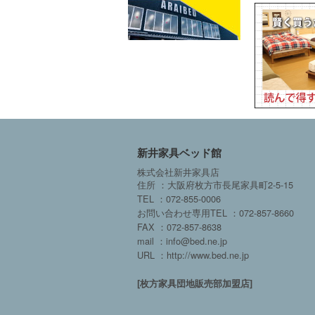
新井家具ベッド館
株式会社新井家具店
住所 ：大阪府枚方市長尾家具町2-5-15
TEL ：072-855-0006
お問い合わせ専用TEL ：072-857-8660
FAX ：072-857-8638
mail ：info@bed.ne.jp
URL ：http://www.bed.ne.jp
[枚方家具団地販売部加盟店]