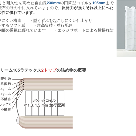
りと耐久性を高めた自由長
の円筒型コイルを
まで
230mm
195mm
織布の袋の中に入れていますので、
反発力が強くそれ以上にへた
久性に優れています。
りにくい構造 ・型くずれを起こしにくい仕上がり
トするソフト感 ・超高集積・並行配列
内部の通気に優れています ・エッジサポートによる横揺れ防
リーム105ラテックス
2トップ
の詰め物の概要