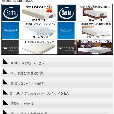
Tweets by araibed300
当HPにかけないこと!?
ベッド選びの基礎知識
失敗しないベッド選び
誰も教えてくれない本当のベッドＱ＆A
店長のこだわり
読んで得する業界ウラ話