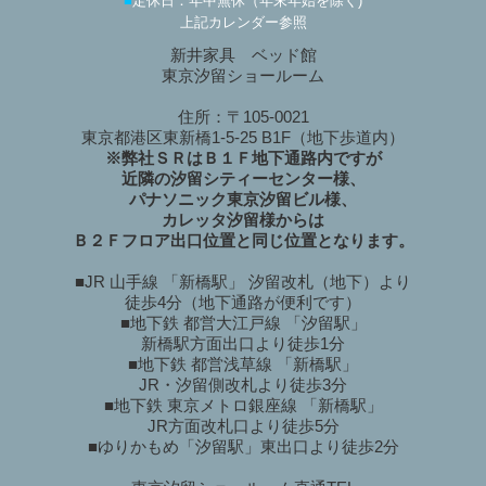
■
定休日：年中無休（年末年始を除く)
上記カレンダー参照
新井家具 ベッド館
東京汐留ショールーム
住所：〒105-0021
東京都港区東新橋1-5-25 B1F（地下歩道内）
※弊社ＳＲはＢ１Ｆ地下通路内ですが
近隣の汐留シティーセンター様、
パナソニック東京汐留ビル様、
カレッタ汐留様からは
Ｂ２Ｆフロア出口位置と同じ位置となります。
■JR 山手線 「新橋駅」 汐留改札（地下）より
徒歩4分（地下通路が便利です）
■地下鉄 都営大江戸線 「汐留駅」
新橋駅方面出口より徒歩1分
■地下鉄 都営浅草線 「新橋駅」
JR・汐留側改札より徒歩3分
■地下鉄 東京メトロ銀座線 「新橋駅」
JR方面改札口より徒歩5分
■ゆりかもめ「汐留駅」東出口より徒歩2分