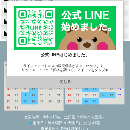
羽毛布団Q&A
腰痛、ヘルニア等、腰の弱い方にはズバリこれ！
買ったマットレスが合わなかった時の対処法
公式LINEはじめました。
ベッド館 店舗 営業日カレンダー
2026年8月
2026年9月
ラインでマットレスの販売価格がすぐにわかります！
リッチメニューの「価格を調べる」アイコンをタップ★
日
月
火
水
木
金
土
日
月
火
水
木
金
土
1
1
2
3
4
5
https://line.me/R/ti/p/@901ptzjz
閉じる
2
3
4
5
6
7
8
6
7
8
9
10
11
12
9
10
11
12
13
14
15
13
14
15
16
17
18
19
16
17
18
19
20
21
22
20
21
22
23
24
25
26
23
24
25
26
27
28
29
27
28
29
30
30
31
営業時間：9時～18時（土日祝は19時まで営業）
■
定休日：毎水曜日 & 火曜日(または木曜)
※祝祭日の場合は営業します