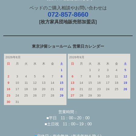
ベッドのご購入相談やお問い合わせは
072-857-8660
[枚方家具団地販売部加盟店]
東京汐留ショールーム 営業日カレンダー
2026年8月
2026年9月
日
月
火
水
木
金
土
日
月
火
水
木
金
土
1
1
2
3
4
5
2
3
4
5
6
7
8
6
7
8
9
10
11
12
9
10
11
12
13
14
15
13
14
15
16
17
18
19
16
17
18
19
20
21
22
20
21
22
23
24
25
26
23
24
25
26
27
28
29
27
28
29
30
30
31
営業時間：
■平日 11：00～20：00
■土日祝 11：00～19：00