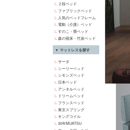
２段ベッド
ファブリックベッド
人気のベッドフレーム
電動（介護）ベッド
すのこ・畳ベッド
森の寝床・竹炭ベッド
▼ マットレスを探す
サータ
シーリーベッド
シモンズベッド
日本ベッド
アンネルベッド
ドリームベッド
フランスベッド
東京スプリング
キングコイル
30年MUATSU