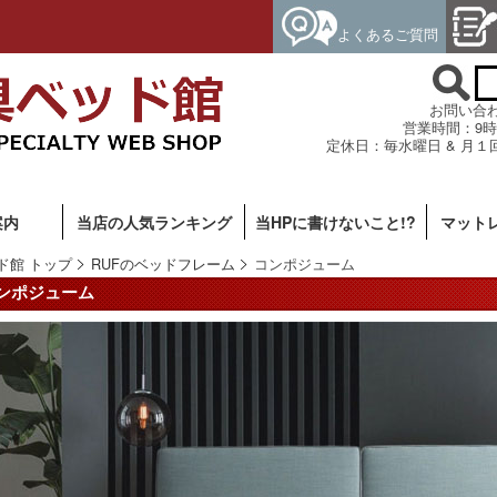
よくあるご質問
お問い合わせ専
営業時間：9時
定休日：毎水曜日 & 月１
案内
当店の人気ランキング
当HPに書けないこと!?
マット
ド館 トップ
RUFのベッドフレーム
コンポジューム
コンポジューム