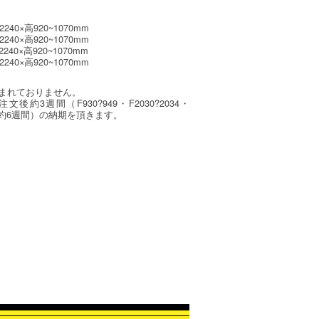
240×高920~1070mm
240×高920~1070mm
240×高920~1070mm
240×高920~1070mm
まれておりません。
約3週間（F930?949・F2030?2034・
ては約6週間）の納期を頂きます。