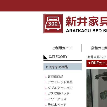
ご利用ガイド
店舗のご
CATEGORY
新井家具ベッ
▼RUFの
▼ おすすめ商品
超特価商品
アウトレット商品
ダブルクッション
ガス収納ベッド
アワーグラス
天然木ベッド