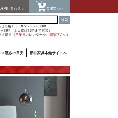
お問い合わせform
ご注文form
検索
用TEL：072 - 857 - 8660
～18時（土日祝は19時まで営業）
回火曜日
（営業日
カレンダー
をご確認下さい）
レス硬さの目安
新井家具本館サイトへ