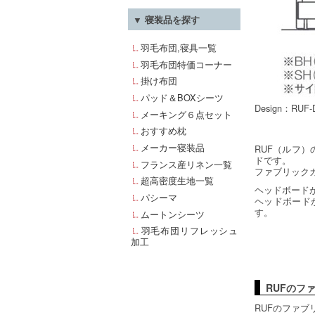
▼ 寝装品を探す
羽毛布団,寝具一覧
羽毛布団特価コーナー
掛け布団
パッド＆BOXシーツ
Design：RUF-D
メーキング６点セット
おすすめ枕
メーカー寝装品
RUF（ルフ
ドです。
フランス産リネン一覧
ファブリック
超高密度生地一覧
ヘッドボード
パシーマ
ヘッドボード
す。
ムートンシーツ
羽毛布団リフレッシュ
加工
RUFのフ
RUFのファ