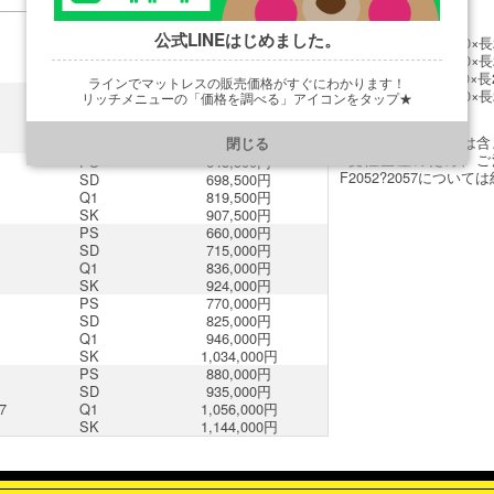
PS
577,500円
公式LINEはじめました。
SD
632,500円
■PSサイズ：幅1140×長2
Q1
753,500円
■SDサイズ：幅1390×長2
SK
841,500円
■Q1サイズ：幅1670×長2
ラインでマットレスの販売価格がすぐにわかります！
PS
610,500円
■SKサイズ：幅1970×長2
リッチメニューの「価格を調べる」アイコンをタップ★
SD
665,500円
Q1
786,500円
https://line.me/R/ti/p/@901ptzjz
※マットレスの価格は含
SK
874,500円
閉じる
※受注生産のため、ご注文後
PS
643,500円
F2052?2057につい
SD
698,500円
Q1
819,500円
SK
907,500円
PS
660,000円
SD
715,000円
Q1
836,000円
SK
924,000円
PS
770,000円
SD
825,000円
Q1
946,000円
SK
1,034,000円
PS
880,000円
SD
935,000円
7
Q1
1,056,000円
SK
1,144,000円