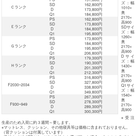
ズ：幅
SD
162,800円
Ｃランク
1010×
D
173,800円
奥
Q1
184,800円
2170×
PS
162,800円
高900
SD
173,800円
Ｅランク
SDサイ
D
184,800円
ズ：幅
Q1
195,800円
1260×
PS
173,800円
奥
SD
184,800円
Ｇランク
2170×
D
195,800円
高900
Q1
206,800円
Dサイ
PS
179,300円
ズ：幅
SD
190,300円
Ｈランク
1430×
D
201,300円
奥
Q1
212,300円
2170×
PS
316,800円
高900
SD
327,800円
F2030~2034
Q1サイ
D
338,800円
ズ：幅
Q1
349,800円
1540×
PS
267,300円
奥
SD
278,300円
F930~949
2170×
D
289,300円
高900
Q1
300,300円
※受注
生産のため入荷に約３週間～要します。
※マットレス、クッション、その他寝具等は価格に含まれておりません。
（背クッションは付属しています）