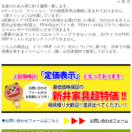
※受注
生産のため入荷に約３週間～要します。
※マットレス、クッション、その他寝具等は価格に含まれておりません。
（背クッションは付属しています）
※収納タイプでFE410～413の生地をお選び頂いた場合、力のかかるボトム
部分は生地の性質上、FE410はホワイト色、FE411～413はブラウン色のビ
ニールレザーでの対応とさせて頂きます。
※重量のあるマットレスはセッティングできないため、Q1サイズのFHC-
SRYマットレスはセッティングできません。
こちらの商品は、ドイツRUF（ルフ）社のノウハウに基づき、日本での販
売権を有するドリームベッド（株）が日本国内で製造しております。
◆お問い合わせフォームはこちら
お問い合わせフォーム