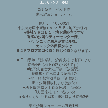
上記カレンダー参照
新井家具 ベッド館
東京汐留ショールーム
住所：〒105-0021
東京都港区東新橋1-5-25 B1F（地下歩道内）
※弊社ＳＲはＢ１Ｆ地下通路内ですが
近隣の汐留シティーセンター様、
パナソニック東京汐留ビル様、
カレッタ汐留様からは
Ｂ２Ｆフロア出口位置と同じ位置となります。
■JR 山手線 「新橋駅」 汐留改札（地下）より
徒歩4分（地下通路が便利です）
■地下鉄 都営大江戸線 「汐留駅」
新橋駅方面出口より徒歩1分
■地下鉄 都営浅草線 「新橋駅」
JR・汐留側改札より徒歩3分
■地下鉄 東京メトロ銀座線 「新橋駅」
JR方面改札口より徒歩5分
■ゆりかもめ「汐留駅」東出口より徒歩2分
東京汐留ショールーム直通TEL