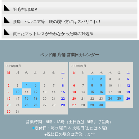
羽毛布団Q&A
腰痛、ヘルニア等、腰の弱い方にはズバリこれ！
買ったマットレスが合わなかった時の対処法
ベッド館 店舗 営業日カレンダー
2026年8月
2026年9月
日
月
火
水
木
金
土
日
月
火
水
木
金
土
1
1
2
3
4
5
2
3
4
5
6
7
8
6
7
8
9
10
11
12
9
10
11
12
13
14
15
13
14
15
16
17
18
19
16
17
18
19
20
21
22
20
21
22
23
24
25
26
23
24
25
26
27
28
29
27
28
29
30
30
31
営業時間：9時～18時（土日祝は19時まで営業）
■
定休日：毎水曜日 & 火曜日(または木曜)
※祝祭日の場合は営業します