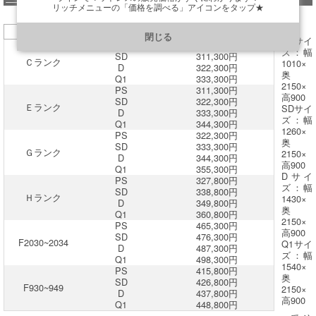
リッチメニューの「価格を調べる」アイコンをタップ★
https://line.me/R/ti/p/@901ptzjz
FABRIC
SIZE
収納タイプ定価(税込)
閉じる
PSサイ
PS
300,300円
ズ：幅
SD
311,300円
Ｃランク
1010×
D
322,300円
奥
Q1
333,300円
2150×
PS
311,300円
高900
SD
322,300円
Ｅランク
SDサイ
D
333,300円
ズ：幅
Q1
344,300円
1260×
PS
322,300円
奥
SD
333,300円
Ｇランク
2150×
D
344,300円
高900
Q1
355,300円
Dサイ
PS
327,800円
ズ：幅
SD
338,800円
Ｈランク
1430×
D
349,800円
奥
Q1
360,800円
2150×
PS
465,300円
高900
SD
476,300円
F2030~2034
Q1サイ
D
487,300円
ズ：幅
Q1
498,300円
1540×
PS
415,800円
奥
SD
426,800円
F930~949
2150×
D
437,800円
高900
Q1
448,800円