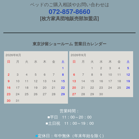
ベッドのご購入相談やお問い合わせは
072-857-8660
[枚方家具団地販売部加盟店]
東京汐留ショールーム 営業日カレンダー
2026年8月
2026年9月
日
月
火
水
木
金
土
日
月
火
水
木
金
土
1
1
2
3
4
5
2
3
4
5
6
7
8
6
7
8
9
10
11
12
9
10
11
12
13
14
15
13
14
15
16
17
18
19
16
17
18
19
20
21
22
20
21
22
23
24
25
26
23
24
25
26
27
28
29
27
28
29
30
30
31
営業時間：
■平日 11：00～20：00
■土日祝 11：00～19：00
■
定休日：年中無休（年末年始を除く)