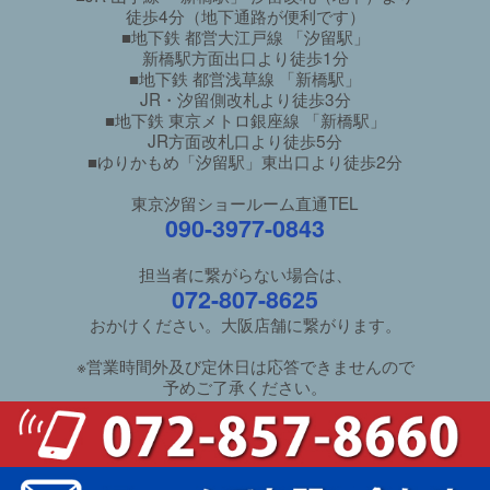
徒歩4分（地下通路が便利です）
■地下鉄 都営大江戸線 「汐留駅」
新橋駅方面出口より徒歩1分
■地下鉄 都営浅草線 「新橋駅」
JR・汐留側改札より徒歩3分
■地下鉄 東京メトロ銀座線 「新橋駅」
JR方面改札口より徒歩5分
■ゆりかもめ「汐留駅」東出口より徒歩2分
東京汐留ショールーム直通TEL
090-3977-0843
担当者に繋がらない場合は、
072-807-8625
おかけください。大阪店舗に繋がります。
※営業時間外及び定休日は応答できませんので
予めご了承ください。
ご利用ガイド
/
良くあるご質問
特定商取引法に基づく表示
/
個人情報保護方針