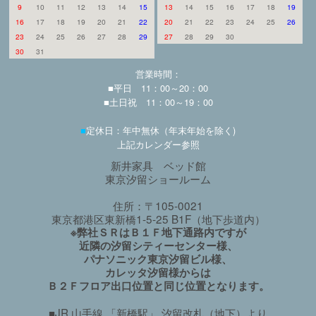
9
10
11
12
13
14
15
13
14
15
16
17
18
19
16
17
18
19
20
21
22
20
21
22
23
24
25
26
23
24
25
26
27
28
29
27
28
29
30
30
31
営業時間：
■平日 11：00～20：00
■土日祝 11：00～19：00
■
定休日：年中無休（年末年始を除く)
上記カレンダー参照
新井家具 ベッド館
東京汐留ショールーム
住所：〒105-0021
東京都港区東新橋1-5-25 B1F（地下歩道内）
※弊社ＳＲはＢ１Ｆ地下通路内ですが
近隣の汐留シティーセンター様、
パナソニック東京汐留ビル様、
カレッタ汐留様からは
Ｂ２Ｆフロア出口位置と同じ位置となります。
■JR 山手線 「新橋駅」 汐留改札（地下）より