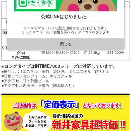
マットレスサイズ
重量
定価（税込）
S（シングル)
幅970×長1950×厚155
約 17.5kg
158,400円
MS-C200N
公式LINEはじめました。
SD（セミダブル)
幅1200×長1950×厚155
約 20kg
198,000円
MW-C200N
ラインでマットレスの販売価格がすぐにわかります！
リッチメニューの「価格を調べる」アイコンをタップ★
SL（シングルロング
幅1000×長2100×厚155
約 19kg
171,600円
※)
https://line.me/R/ti/p/@901ptzjz
MS-C200L
閉じる
SDL（セミダブルロン
幅1200×長2100×厚155
約 21.5kg
211,200円
グ ※)
MW-C200L
※ロングタイプはINTIME7000シリーズに対応しています。
■側地：ポリエステル、凛竹、純銀糸、ポリエステル（防カビ）
■詰物：ウレタンフォーム、ポリエステル
■アクアセル袋：酢酸ビニル
■アクアセル内溶液：不凍液（防腐剤入り）