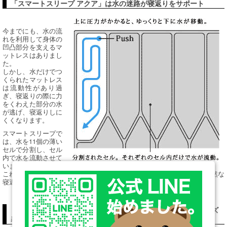
「スマートスリープ アクア」は水の迷路が寝返りをサポート
今までにも、水の流
れを利用して身体の
凹凸部分を支えるマ
ットレスはありまし
た。
しかし、水だけでつ
くられたマットレス
は流動性があり過
ぎ、寝返りの際に力
をくわえた部分の水
が逃げ、寝返りしに
くくなります。
スマートスリープで
は、水を11個の薄い
セルで分割し、セル
内で水を流動させて
います。
これにより、水が逃げることを制限でき、余計な力を使うことなく自然な
寝返りができるのです。
「スマートスリープ アクア」メーカー設定価格（税込）＆サイズ
表（単位mm）