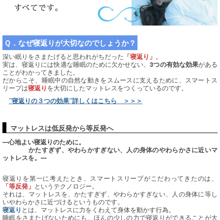
Ｑ．なぜ寝返りが大切なのでしょうか？
深い眠りをさまたげると思われがちだった
。
「寝返り」
実は、寝返りには快適な睡眠のために欠かせない、
がある
3つの有効な効果
ことがわかってきました。
だからこそ、睡眠中の自然な動きをスムースに支えるために、スマートス
リープは
を大切にしたマットレスをつくっているのです。
寝返り
”寝返りの３つの効果”詳しくはこちら ＞＞＞
マットレスは低反発から等反発へ
---心地よい寝返りのために。
かたすぎず、やわらかすぎない、人の身体のやわらかさに近いマ
ットレスを。---
寝返りを第一に考えたとき、スマートスリープがこだわってきたのは、
というテクノロジー。
「等反発」
それは、マットレスを、かたすぎず、やわらかすぎない、人の身体に等し
いやわらかさに近づけるというものです。
とは、マットレスに力をくわえて身体を動かす行為。
寝返り
睡眠をさまたげないためにも、ほんの少しの力で寝返りができることが大