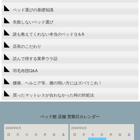
ベッド選びの基礎知識
失敗しないベッド選び
誰も教えてくれない本当のベッドＱ＆A
店長のこだわり
読んで得する業界ウラ話
羽毛布団Q&A
腰痛、ヘルニア等、腰の弱い方にはズバリこれ！
買ったマットレスが合わなかった時の対処法
ベッド館 店舗 営業日カレンダー
2026年8月
2026年9月
日
月
火
水
木
金
土
日
月
火
水
木
金
土