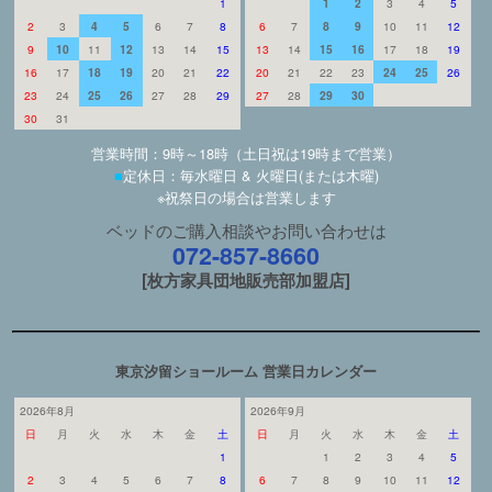
1
1
2
3
4
5
2
3
4
5
6
7
8
6
7
8
9
10
11
12
9
10
11
12
13
14
15
13
14
15
16
17
18
19
16
17
18
19
20
21
22
20
21
22
23
24
25
26
23
24
25
26
27
28
29
27
28
29
30
30
31
営業時間：9時～18時（土日祝は19時まで営業）
■
定休日：毎水曜日 & 火曜日(または木曜)
※祝祭日の場合は営業します
ベッドのご購入相談やお問い合わせは
072-857-8660
[枚方家具団地販売部加盟店]
東京汐留ショールーム 営業日カレンダー
2026年8月
2026年9月
日
月
火
水
木
金
土
日
月
火
水
木
金
土
1
1
2
3
4
5
2
3
4
5
6
7
8
6
7
8
9
10
11
12