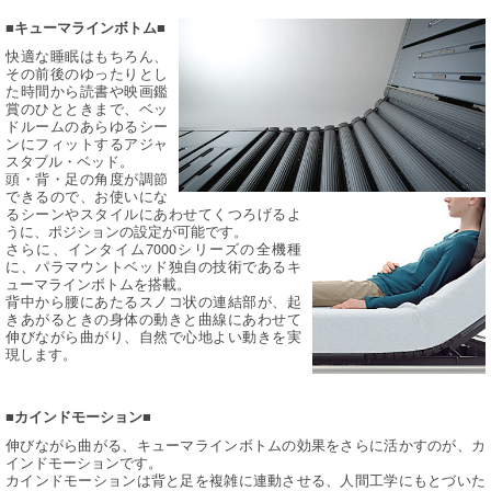
■キューマラインボトム■
快適な睡眠はもちろん、
その前後のゆったりとし
た時間から読書や映画鑑
賞のひとときまで、ベッ
ドルームのあらゆるシー
ンにフィットするアジャ
スタブル・ベッド。
頭・背・足の角度が調節
できるので、お使いにな
るシーンやスタイルにあわせてくつろげるよ
うに、ポジションの設定が可能です。
さらに、インタイム7000シリーズの全機種
に、パラマウントベッド独自の技術であるキ
ューマラインボトムを搭載。
背中から腰にあたるスノコ状の連結部が、起
きあがるときの身体の動きと曲線にあわせて
伸びながら曲がり、自然で心地よい動きを実
現します。
■カインドモーション■
伸びながら曲がる、キューマラインボトムの効果をさらに活かすのが、カ
インドモーションです。
カインドモーションは背と足を複雑に連動させる、人間工学にもとづいた