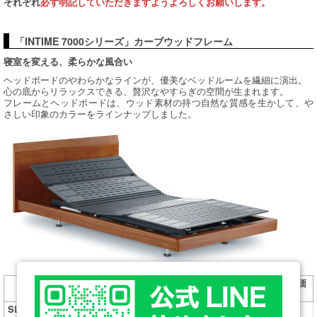
それぞれ
必ず明記していただきますようよろしくお願いします。
「INTIME 7000シリーズ」カーブウッドフレーム
寝室を変える、柔らかな風合い
ヘッドボードのやわらかなラインが、優美なベッドルームを繊細に演出。
心の底からリラックスできる、贅沢なやすらぎの空間が生まれます。
フレームとヘッドボードは、ウッド素材の持つ自然な質感を生かして、や
さしい印象のカラーをラインナップしました。
フレーム定価
フレームサイズ（mm）
重量
（税込）
SL（シングルロン
幅1180×長2202×高