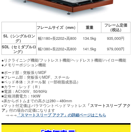
フレーム定価
フレームサイズ（mm）
重量
（税込）
SL（シングルロン
幅1180×長2202×高800
134.5kg
935,000円
グ）
SDL（セミダブルロ
幅1380×長2202×高800
141.5kg
979,000円
ング）
●リクライニング機能/フットレスト機能/ヘッドレスト機能/ハイロー機能
●メモリーポジション機能
■ボード部：突板張りMDF
■フレーム部：突板張りMDF、スチール
■ベッド本体：スチール製（一部樹脂成形品）
■カラー：レッド（Ｒ）
■電源：AC100V、50/60Hz
■定格消費電力：190W
※床からボトムまでの高さは280～480mm
※マット付定価はパラマウントベッドマットレス
「スマートスリープ アク
付の場合の定価になります
ア」
→→→
「スマートスリープ アクア」の詳細ページはこちら