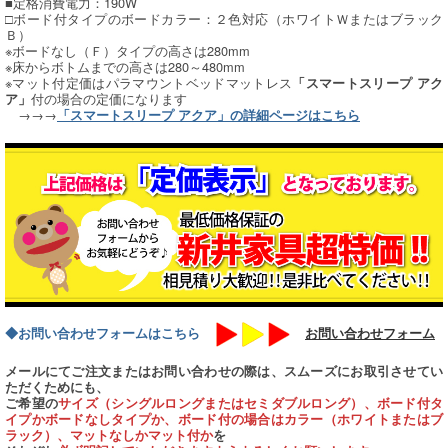
■定格消費電力：190W
□ボード付タイプのボードカラー：２色対応（ホワイトＷまたはブラック
Ｂ）
※ボードなし（Ｆ）タイプの高さは280mm
※床からボトムまでの高さは280～480mm
※マット付定価はパラマウントベッドマットレス
「スマートスリープ アク
付の場合の定価になります
ア」
→→→
「スマートスリープ アクア」の詳細ページはこちら
◆お問い合わせフォームはこちら
お問い合わせフォーム
メールにてご注文またはお問い合わせの際は、スムーズにお取引させてい
ただくためにも、
ご希望の
サイズ（シングルロングまたはセミダブルロング）、ボード付タ
イプかボードなしタイプか、ボード付の場合はカラー（ホワイトまたはブ
ラック）、マットなしかマット付か
を