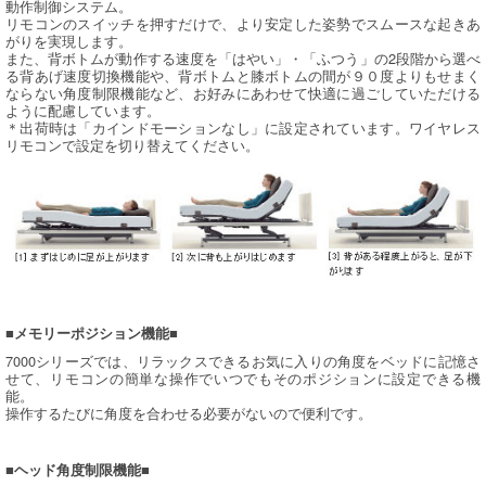
動作制御システム。
リモコンのスイッチを押すだけで、より安定した姿勢でスムースな起きあ
がりを実現します。
また、背ボトムが動作する速度を「はやい」・「ふつう」の2段階から選べ
る背あげ速度切換機能や、背ボトムと膝ボトムの間が９０度よりもせまく
ならない角度制限機能など、お好みにあわせて快適に過ごしていただける
ように配慮しています。
＊出荷時は「カインドモーションなし」に設定されています。ワイヤレス
リモコンで設定を切り替えてください。
■メモリーポジション機能■
7000シリーズでは、リラックスできるお気に入りの角度をベッドに記憶さ
せて、リモコンの簡単な操作でいつでもそのポジションに設定できる機
能。
操作するたびに角度を合わせる必要がないので便利です。
■ヘッド角度制限機能■