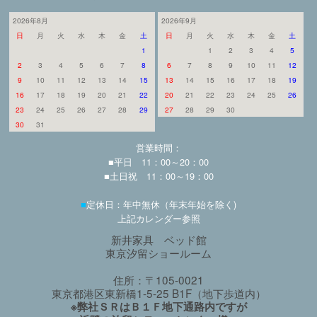
2026年8月
2026年9月
日
月
火
水
木
金
土
日
月
火
水
木
金
土
1
1
2
3
4
5
2
3
4
5
6
7
8
6
7
8
9
10
11
12
9
10
11
12
13
14
15
13
14
15
16
17
18
19
16
17
18
19
20
21
22
20
21
22
23
24
25
26
23
24
25
26
27
28
29
27
28
29
30
30
31
営業時間：
■平日 11：00～20：00
■土日祝 11：00～19：00
■
定休日：年中無休（年末年始を除く)
上記カレンダー参照
新井家具 ベッド館
東京汐留ショールーム
住所：〒105-0021
東京都港区東新橋1-5-25 B1F（地下歩道内）
※弊社ＳＲはＢ１Ｆ地下通路内ですが