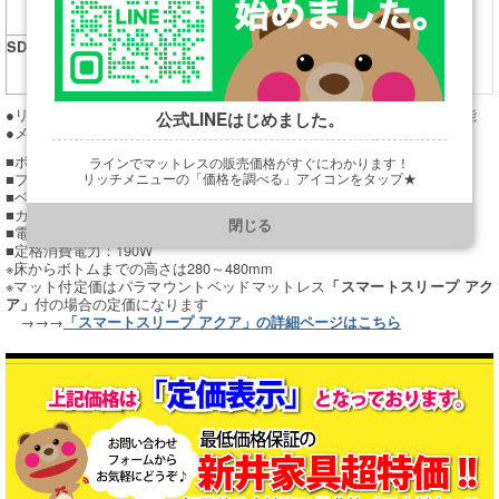
134.5kg
935,000円
グ）
800~1000
RS-7411Y
SDL（セミダブルロ
幅1380×長2202×高
141.5kg
979,000円
ング）
800~1000
RW-7411Y
●リクライニング機能/フットレスト機能/ヘッドレスト機能/ハイロー機能
公式LINEはじめました。
●メモリーポジション機能
■ボード部：突板張りMDF
ラインでマットレスの販売価格がすぐにわかります！
■フレーム部：突板張りMDF、スチール
リッチメニューの「価格を調べる」アイコンをタップ★
■ベッド本体：スチール製（一部樹脂成形品）
https://line.me/R/ti/p/@901ptzjz
■カラー：イエロー（Ｙ）
閉じる
■電源：AC100V、50/60Hz
■定格消費電力：190W
※床からボトムまでの高さは280～480mm
※マット付定価はパラマウントベッドマットレス
「スマートスリープ アク
付の場合の定価になります
ア」
→→→
「スマートスリープ アクア」の詳細ページはこちら