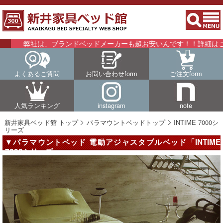
社は、ブランドベッドメーカーも超お安いんです！！詳細はこちらをご
よくあるご質問
お問い合わせform
ご注文form
人気ランキング
instagram
note
新井家具ベッド館 トップ
パラマウントベッドトップ
INTIME 7000シ
リーズ
▼パラマウントベッド 電動アジャスタブルベッド「INTIME
7000シリーズ」