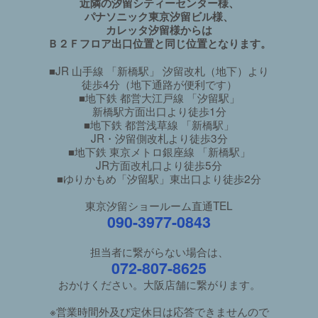
近隣の汐留シティーセンター様、
パナソニック東京汐留ビル様、
カレッタ汐留様からは
Ｂ２Ｆフロア出口位置と同じ位置となります。
■JR 山手線 「新橋駅」 汐留改札（地下）より
徒歩4分（地下通路が便利です）
■地下鉄 都営大江戸線 「汐留駅」
新橋駅方面出口より徒歩1分
■地下鉄 都営浅草線 「新橋駅」
JR・汐留側改札より徒歩3分
■地下鉄 東京メトロ銀座線 「新橋駅」
JR方面改札口より徒歩5分
■ゆりかもめ「汐留駅」東出口より徒歩2分
東京汐留ショールーム直通TEL
090-3977-0843
担当者に繋がらない場合は、
072-807-8625
おかけください。大阪店舗に繋がります。
※営業時間外及び定休日は応答できませんので