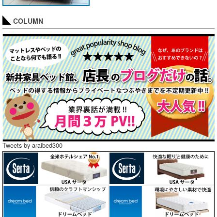
COLUMN
Tweets by araibed300