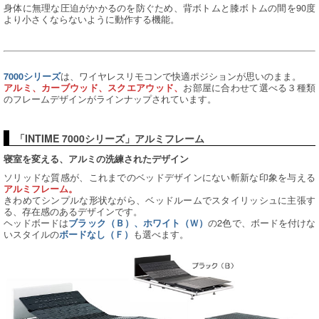
身体に無理な圧迫がかかるのを防ぐため、背ボトムと膝ボトムの間を90度
より小さくならないように動作する機能。
は、ワイヤレスリモコンで快適ポジションが思いのまま。
7000シリーズ
お部屋に合わせて選べる３種類
アルミ、カーブウッド、スクエアウッド、
のフレームデザインがラインナップされています。
「INTIME 7000シリーズ」アルミフレーム
寝室を変える、アルミの洗練されたデザイン
ソリッドな質感が、これまでのベッドデザインにない斬新な印象を与える
アルミフレーム。
きわめてシンプルな形状ながら、ベッドルームでスタイリッシュに主張す
る、存在感のあるデザインです。
ヘッドボードは
の2色で、ボードを付けな
ブラック（Ｂ）、ホワイト（Ｗ）
いスタイルの
も選べます。
ボードなし（Ｆ）