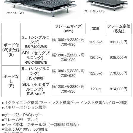
フレームサイズ
フレーム定価
重量
（mm）
（税込）
SL（シングルロ
幅1080×長2230×高
129.5kg
891,000円
ング）
730~930
ボード付
RS-7400W/B
(W)または
SDL（セミダブ
(B)
幅1280×長2230×高
136.5kg
935,000円
ルロング）
730~930
RW-7400W/B
SL（シングルロ
幅1080×長2230×高
122.5kg
770,000円
ング）
730~930
ボードな
RS-7400F
し
SDL（セミダブ
（F）
幅1280×長2230×高
129kg
814,000円
ルロング）
730~930
RW-7400F
●リクライニング機能/フットレスト機能/ヘッドレスト機能/ハイロー機能
●メモリーポジション機能
■ボード部：PVCレザー
■フレーム部：アルミ
■ベッド本体：スチール製（一部樹脂成形品）
■電源：AC100V、50/60Hz