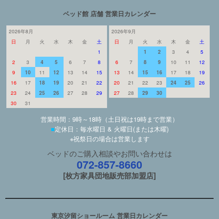
ベッド館 店舗 営業日カレンダー
2026年8月
2026年9月
日
月
火
水
木
金
土
日
月
火
水
木
金
土
1
1
2
3
4
5
2
3
4
5
6
7
8
6
7
8
9
10
11
12
9
10
11
12
13
14
15
13
14
15
16
17
18
19
16
17
18
19
20
21
22
20
21
22
23
24
25
26
23
24
25
26
27
28
29
27
28
29
30
30
31
営業時間：9時～18時（土日祝は19時まで営業）
■
定休日：毎水曜日 & 火曜日(または木曜)
※祝祭日の場合は営業します
ベッドのご購入相談やお問い合わせは
072-857-8660
[枚方家具団地販売部加盟店]
東京汐留ショールーム 営業日カレンダー