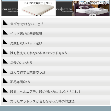
当HPにかけないこと!?
ベッド選びの基礎知識
失敗しないベッド選び
誰も教えてくれない本当のベッドＱ＆A
店長のこだわり
読んで得する業界ウラ話
羽毛布団Q&A
腰痛、ヘルニア等、腰の弱い方にはズバリこれ！
買ったマットレスが合わなかった時の対処法