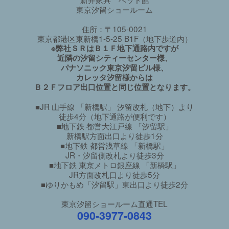
東京汐留ショールーム
住所：〒105-0021
東京都港区東新橋1-5-25 B1F（地下歩道内）
※弊社ＳＲはＢ１Ｆ地下通路内ですが
近隣の汐留シティーセンター様、
パナソニック東京汐留ビル様、
カレッタ汐留様からは
Ｂ２Ｆフロア出口位置と同じ位置となります。
■JR 山手線 「新橋駅」 汐留改札（地下）より
徒歩4分（地下通路が便利です）
■地下鉄 都営大江戸線 「汐留駅」
新橋駅方面出口より徒歩1分
■地下鉄 都営浅草線 「新橋駅」
JR・汐留側改札より徒歩3分
■地下鉄 東京メトロ銀座線 「新橋駅」
JR方面改札口より徒歩5分
■ゆりかもめ「汐留駅」東出口より徒歩2分
東京汐留ショールーム直通TEL
090-3977-0843