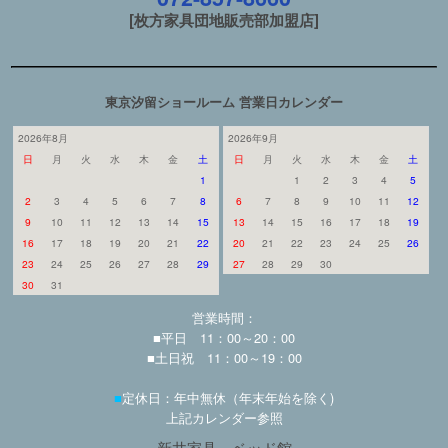
[枚方家具団地販売部加盟店]
東京汐留ショールーム 営業日カレンダー
2026年8月
2026年9月
日
月
火
水
木
金
土
日
月
火
水
木
金
土
1
1
2
3
4
5
2
3
4
5
6
7
8
6
7
8
9
10
11
12
9
10
11
12
13
14
15
13
14
15
16
17
18
19
16
17
18
19
20
21
22
20
21
22
23
24
25
26
23
24
25
26
27
28
29
27
28
29
30
30
31
営業時間：
■平日 11：00～20：00
■土日祝 11：00～19：00
■
定休日：年中無休（年末年始を除く)
上記カレンダー参照
新井家具 ベッド館