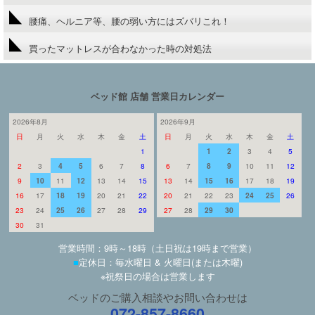
腰痛、ヘルニア等、腰の弱い方にはズバリこれ！
買ったマットレスが合わなかった時の対処法
ベッド館 店舗 営業日カレンダー
2026年8月
2026年9月
日
月
火
水
木
金
土
日
月
火
水
木
金
土
1
1
2
3
4
5
2
3
4
5
6
7
8
6
7
8
9
10
11
12
9
10
11
12
13
14
15
13
14
15
16
17
18
19
16
17
18
19
20
21
22
20
21
22
23
24
25
26
23
24
25
26
27
28
29
27
28
29
30
30
31
営業時間：9時～18時（土日祝は19時まで営業）
■
定休日：毎水曜日 & 火曜日(または木曜)
※祝祭日の場合は営業します
ベッドのご購入相談やお問い合わせは
072-857-8660