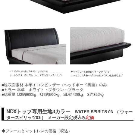
■総表面素材 本革＋コンビレザー（ヘッドボード裏面）のみ
■カラー 本革 ホワイト・ブラウン・ブラック
■総重量 Q2約600kg、Q1約560kg、SD約428kg、S約352kg
NDXトップ専用生地3カラー
WATER SPIRITS 03 ( ウォー
タースピリッツ03 ) メーカー設定税込み
定価
◆フレームとマットレスの価格（税込）