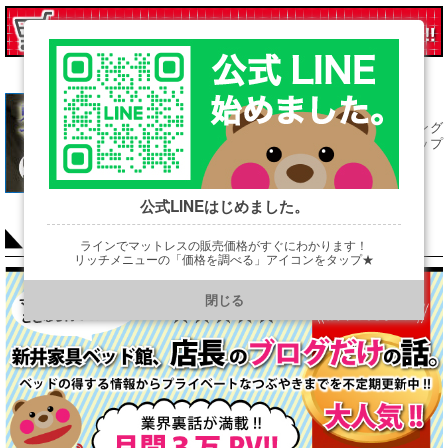
←東京スプリング
マットレストップ
ページはこちら
公式LINEはじめました。
COLUMN
ラインでマットレスの販売価格がすぐにわかります！
リッチメニューの「価格を調べる」アイコンをタップ★
https://line.me/R/ti/p/@901ptzjz
閉じる