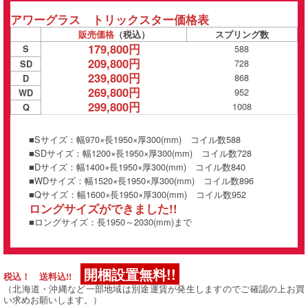
アワーグラス トリックスター価格表
販売価格
（税込）
スプリング数
179,800円
588
S
209,800円
728
SD
239,800円
868
D
269,800円
952
WD
299,800円
1008
Q
■Sサイズ：幅970×長1950×厚300(mm) コイル数588
■SDサイズ：幅1200×長1950×厚300(mm) コイル数728
■Dサイズ：幅1400×長1950×厚300(mm) コイル数840
■WDサイズ：幅1520×長1950×厚300(mm) コイル数896
■Qサイズ：幅1600×長1950×厚300(mm) コイル数952
ロングサイズができました!!
■ロングサイズ：長1950～2030(mm)まで
開梱設置無料!!
税込！ 送料込!!
（北海道・沖縄など一部地域は別途運賃が発生しますのでご確認の上お買
い求めお願いします。）