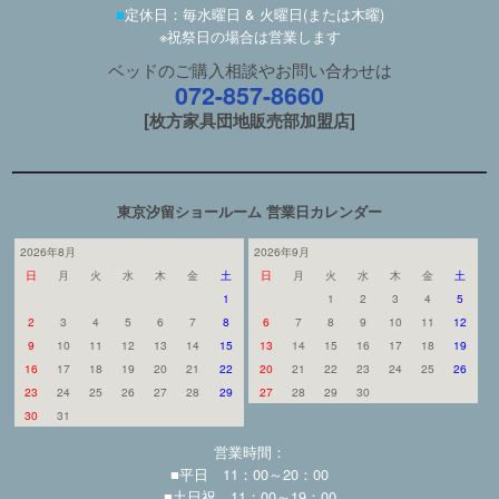
■
定休日：毎水曜日 & 火曜日(または木曜)
※祝祭日の場合は営業します
ベッドのご購入相談やお問い合わせは
072-857-8660
[枚方家具団地販売部加盟店]
東京汐留ショールーム 営業日カレンダー
2026年8月
2026年9月
日
月
火
水
木
金
土
日
月
火
水
木
金
土
1
1
2
3
4
5
2
3
4
5
6
7
8
6
7
8
9
10
11
12
9
10
11
12
13
14
15
13
14
15
16
17
18
19
16
17
18
19
20
21
22
20
21
22
23
24
25
26
23
24
25
26
27
28
29
27
28
29
30
30
31
営業時間：
■平日 11：00～20：00
■土日祝 11：00～19：00