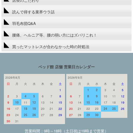
店長のこだわり
読んで得する業界ウラ話
羽毛布団Q&A
腰痛、ヘルニア等、腰の弱い方にはズバリこれ！
買ったマットレスが合わなかった時の対処法
ベッド館 店舗 営業日カレンダー
2026年8月
2026年9月
日
月
火
水
木
金
土
日
月
火
水
木
金
土
1
1
2
3
4
5
2
3
4
5
6
7
8
6
7
8
9
10
11
12
9
10
11
12
13
14
15
13
14
15
16
17
18
19
16
17
18
19
20
21
22
20
21
22
23
24
25
26
23
24
25
26
27
28
29
27
28
29
30
30
31
営業時間：9時～18時（土日祝は19時まで営業）