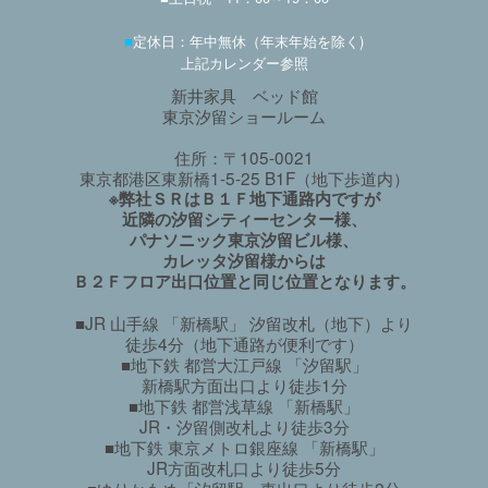
■
定休日：年中無休（年末年始を除く)
上記カレンダー参照
新井家具 ベッド館
東京汐留ショールーム
住所：〒105-0021
東京都港区東新橋1-5-25 B1F（地下歩道内）
※弊社ＳＲはＢ１Ｆ地下通路内ですが
近隣の汐留シティーセンター様、
パナソニック東京汐留ビル様、
カレッタ汐留様からは
Ｂ２Ｆフロア出口位置と同じ位置となります。
■JR 山手線 「新橋駅」 汐留改札（地下）より
徒歩4分（地下通路が便利です）
■地下鉄 都営大江戸線 「汐留駅」
新橋駅方面出口より徒歩1分
■地下鉄 都営浅草線 「新橋駅」
JR・汐留側改札より徒歩3分
■地下鉄 東京メトロ銀座線 「新橋駅」
JR方面改札口より徒歩5分