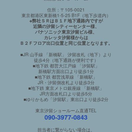
住所：〒105-0021
東京都港区東新橋1-5-25 B1F（地下歩道内）
※弊社ＳＲはＢ１Ｆ地下通路内ですが
近隣の汐留シティーセンター様、
パナソニック東京汐留ビル様、
カレッタ汐留様からは
Ｂ２Ｆフロア出口位置と同じ位置となります。
■JR 山手線 「新橋駅」 汐留改札（地下）より
徒歩4分（地下通路が便利です）
■地下鉄 都営大江戸線 「汐留駅」
新橋駅方面出口より徒歩1分
■地下鉄 都営浅草線 「新橋駅」
JR・汐留側改札より徒歩3分
■地下鉄 東京メトロ銀座線 「新橋駅」
JR方面改札口より徒歩5分
■ゆりかもめ「汐留駅」東出口より徒歩2分
東京汐留ショールーム直通TEL
090-3977-0843
担当者に繋がらない場合は、