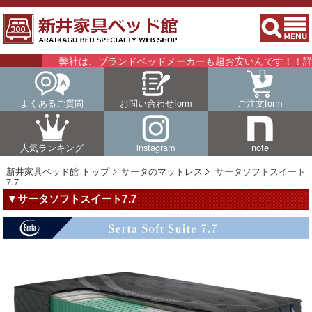
弊社は、ブランドベッドメーカーも超お安いんです！！詳細は
よくあるご質問
お問い合わせform
ご注文form
人気ランキング
instagram
note
新井家具ベッド館 トップ
サータのマットレス
サータソフトスイート
7.7
▼サータソフトスイート7.7