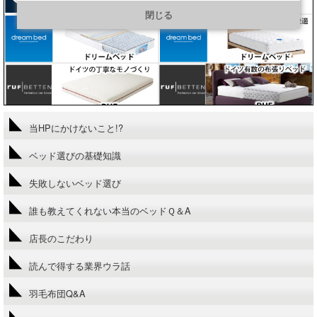
https://line.me/R/ti/p/@901ptzjz
閉じる
当HPにかけないこと!?
ベッド選びの基礎知識
失敗しないベッド選び
誰も教えてくれない本当のベッドＱ＆A
店長のこだわり
読んで得する業界ウラ話
羽毛布団Q&A