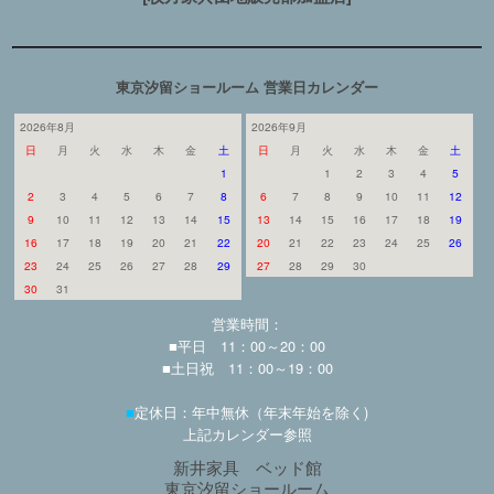
東京汐留ショールーム 営業日カレンダー
2026年8月
2026年9月
日
月
火
水
木
金
土
日
月
火
水
木
金
土
1
1
2
3
4
5
2
3
4
5
6
7
8
6
7
8
9
10
11
12
9
10
11
12
13
14
15
13
14
15
16
17
18
19
16
17
18
19
20
21
22
20
21
22
23
24
25
26
23
24
25
26
27
28
29
27
28
29
30
30
31
営業時間：
■平日 11：00～20：00
■土日祝 11：00～19：00
■
定休日：年中無休（年末年始を除く)
上記カレンダー参照
新井家具 ベッド館
東京汐留ショールーム