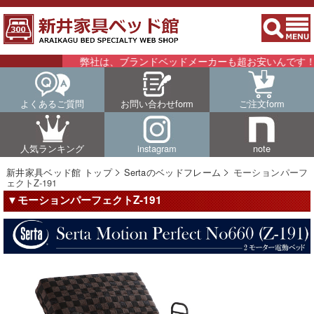
弊社は、ブランドベッドメーカーも超お安いんです！！詳
よくあるご質問
お問い合わせform
ご注文form
人気ランキング
instagram
note
新井家具ベッド館 トップ
Sertaのベッドフレーム
モーションパーフ
ェクトZ-191
▼モーションパーフェクトZ-191