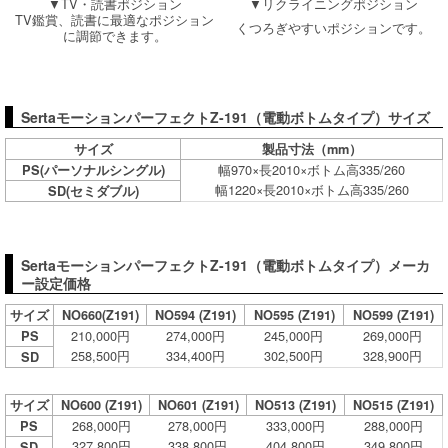
▼TV・読書ポジション
▼リクライニングポジション
TV鑑賞、読書に最適なポジション
くつろぎやすいポジションです。
に調節できます。
SertaモーションパーフェクトZ-191（電動ボトムタイプ）サイズ
サイズ
製品寸法（mm）
幅970×長2010×ボトム高335/260
PS(パーソナルシングル)
幅1220×長2010×ボトム高335/260
SD(セミダブル)
SertaモーションパーフェクトZ-191（電動ボトムタイプ）メーカ
ー設定価格
サイズ
NO660(Z191)
NO594 (Z191)
NO595 (Z191)
NO599 (Z191)
210,000円
274,000円
245,000円
269,000円
PS
258,500円
334,400円
302,500円
328,900円
SD
サイズ
NO600 (Z191)
NO601 (Z191)
NO513 (Z191)
NO515 (Z191)
268,000円
278,000円
333,000円
288,000円
PS
327,800円
338,800円
404,800円
349,800円
SD