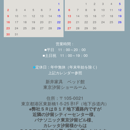
1
1
2
3
4
5
2
3
4
5
6
7
8
6
7
8
9
10
11
12
9
10
11
12
13
14
15
13
14
15
16
17
18
19
16
17
18
19
20
21
22
20
21
22
23
24
25
26
23
24
25
26
27
28
29
27
28
29
30
30
31
営業時間：
■平日 11：00～20：00
■土日祝 11：00～19：00
■
定休日：年中無休（年末年始を除く)
上記カレンダー参照
新井家具 ベッド館
東京汐留ショールーム
住所：〒105-0021
東京都港区東新橋1-5-25 B1F（地下歩道内）
※弊社ＳＲはＢ１Ｆ地下通路内ですが
近隣の汐留シティーセンター様、
パナソニック東京汐留ビル様、
カレッタ汐留様からは