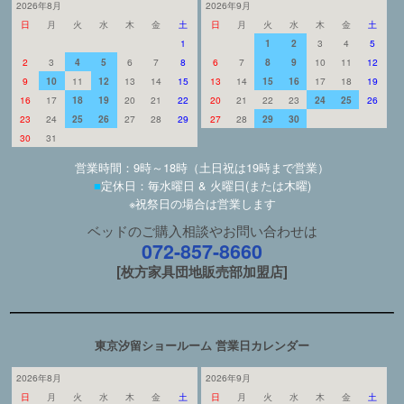
2026年8月
2026年9月
日
月
火
水
木
金
土
日
月
火
水
木
金
土
1
1
2
3
4
5
2
3
4
5
6
7
8
6
7
8
9
10
11
12
9
10
11
12
13
14
15
13
14
15
16
17
18
19
16
17
18
19
20
21
22
20
21
22
23
24
25
26
23
24
25
26
27
28
29
27
28
29
30
30
31
営業時間：9時～18時（土日祝は19時まで営業）
■
定休日：毎水曜日 & 火曜日(または木曜)
※祝祭日の場合は営業します
ベッドのご購入相談やお問い合わせは
072-857-8660
[枚方家具団地販売部加盟店]
東京汐留ショールーム 営業日カレンダー
2026年8月
2026年9月
日
月
火
水
木
金
土
日
月
火
水
木
金
土