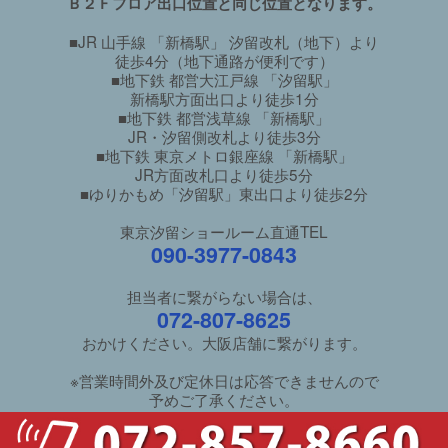
Ｂ２Ｆフロア出口位置と同じ位置となります。
■JR 山手線 「新橋駅」 汐留改札（地下）より
徒歩4分（地下通路が便利です）
■地下鉄 都営大江戸線 「汐留駅」
新橋駅方面出口より徒歩1分
■地下鉄 都営浅草線 「新橋駅」
JR・汐留側改札より徒歩3分
■地下鉄 東京メトロ銀座線 「新橋駅」
JR方面改札口より徒歩5分
■ゆりかもめ「汐留駅」東出口より徒歩2分
東京汐留ショールーム直通TEL
090-3977-0843
担当者に繋がらない場合は、
072-807-8625
おかけください。大阪店舗に繋がります。
※営業時間外及び定休日は応答できませんので
予めご了承ください。