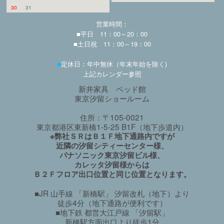
30
31
営業時間：
■平日 11：00～20：00
■土日祝 11：00～19：00
■
定休日：年中無休（年末年始を除く)
上記カレンダー参照
新井家具 ベッド館
東京汐留ショールーム
住所：〒105-0021
東京都港区東新橋1-5-25 B1F（地下歩道内）
※弊社ＳＲはＢ１Ｆ地下通路内ですが
近隣の汐留シティーセンター様、
パナソニック東京汐留ビル様、
カレッタ汐留様からは
Ｂ２Ｆフロア出口位置と同じ位置となります。
■JR 山手線 「新橋駅」 汐留改札（地下）より
徒歩4分（地下通路が便利です）
■地下鉄 都営大江戸線 「汐留駅」
新橋駅方面出口より徒歩1分