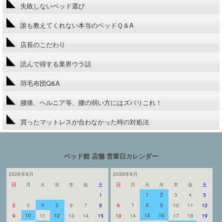
失敗しないベッド選び
誰も教えてくれない本当のベッドＱ＆A
店長のこだわり
読んで得する業界ウラ話
羽毛布団Q&A
腰痛、ヘルニア等、腰の弱い方にはズバリこれ！
買ったマットレスが合わなかった時の対処法
ベッド館 店舗 営業日カレンダー
2026年8月
2026年9月
日
月
火
水
木
金
土
日
月
火
水
木
金
土
1
1
2
3
4
5
2
3
4
5
6
7
8
6
7
8
9
10
11
12
9
10
11
12
13
14
15
13
14
15
16
17
18
19