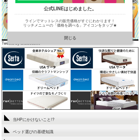
公式LINEはじめました。
ラインでマットレスの販売価格がすぐにわかります！
リッチメニューの「価格を調べる」アイコンをタップ★
https://line.me/R/ti/p/@901ptzjz
閉じる
Tweets by araibed300
当HPにかけないこと!?
ベッド選びの基礎知識