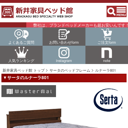
弊社は、ブランドベッドメーカーも超お安いんです！！詳
よくあるご質問
お問い合わせform
ご注文form
人気ランキング
instagram
note
新井家具ベッド館 トップ
サータのベッドフレーム
ルナーラ801
▼サータのルナーラ801