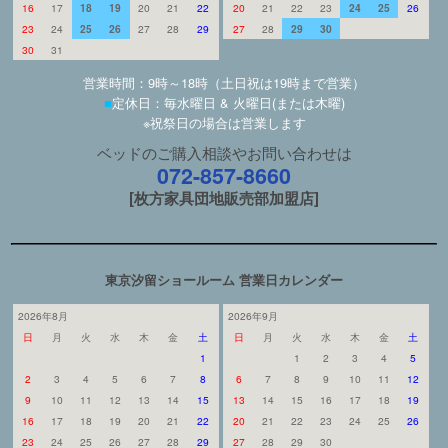
16
17
18
19
20
21
22
20
21
22
23
24
25
26
23
24
25
26
27
28
29
27
28
29
30
30
31
営業時間：9時～18時（土日祝は19時まで営業）
■
定休日：毎水曜日 & 火曜日(または木曜)
※祝祭日の場合は営業します
ベッドのご購入相談やお問い合わせは
072-857-8660
[枚方家具団地販売部加盟店]
東京汐留ショールーム 営業日カレンダー
2026年8月
2026年9月
日
月
火
水
木
金
土
日
月
火
水
木
金
土
1
1
2
3
4
5
2
3
4
5
6
7
8
6
7
8
9
10
11
12
9
10
11
12
13
14
15
13
14
15
16
17
18
19
16
17
18
19
20
21
22
20
21
22
23
24
25
26
23
24
25
26
27
28
29
27
28
29
30