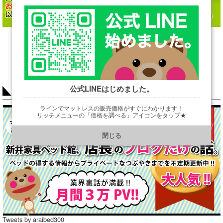
→
・本体サイズ（シングルサイズ、ダブルサイズ・・・など）
→
・ボトムの種類（セミフレックスボトム ハイタイプ/ロータイプ）
→
・生地カラー（3色より）
公式LINEはじめました。
COLUMN
ラインでマットレスの販売価格がすぐにわかります！
リッチメニューの「価格を調べる」アイコンをタップ★
https://line.me/R/ti/p/@901ptzjz
閉じる
Tweets by araibed300