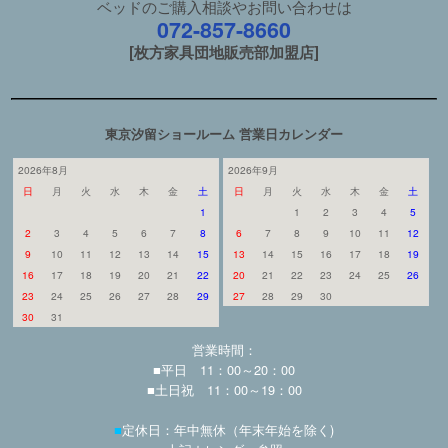
ベッドのご購入相談やお問い合わせは
072-857-8660
[枚方家具団地販売部加盟店]
東京汐留ショールーム 営業日カレンダー
2026年8月
2026年9月
日
月
火
水
木
金
土
日
月
火
水
木
金
土
1
1
2
3
4
5
2
3
4
5
6
7
8
6
7
8
9
10
11
12
9
10
11
12
13
14
15
13
14
15
16
17
18
19
16
17
18
19
20
21
22
20
21
22
23
24
25
26
23
24
25
26
27
28
29
27
28
29
30
30
31
営業時間：
■平日 11：00～20：00
■土日祝 11：00～19：00
■
定休日：年中無休（年末年始を除く)