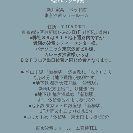
上記カレンダー参照
新井家具 ベッド館
東京汐留ショールーム
住所：〒105-0021
東京都港区東新橋1-5-25 B1F（地下歩道内）
※弊社ＳＲはＢ１Ｆ地下通路内ですが
近隣の汐留シティーセンター様、
パナソニック東京汐留ビル様、
カレッタ汐留様からは
Ｂ２Ｆフロア出口位置と同じ位置となります。
■JR 山手線 「新橋駅」 汐留改札（地下）より
徒歩4分（地下通路が便利です）
■地下鉄 都営大江戸線 「汐留駅」
新橋駅方面出口より徒歩1分
■地下鉄 都営浅草線 「新橋駅」
JR・汐留側改札より徒歩3分
■地下鉄 東京メトロ銀座線 「新橋駅」
JR方面改札口より徒歩5分
■ゆりかもめ「汐留駅」東出口より徒歩2分
東京汐留ショールーム直通TEL