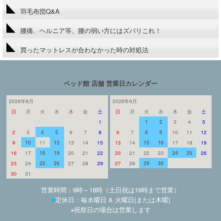
羽毛布団Q&A
腰痛、ヘルニア等、腰の弱い方にはズバリこれ！
買ったマットレスが合わなかった時の対処法
ベッド館 店舗 営業日カレンダー
2026年8月
2026年9月
日
月
火
水
木
金
土
日
月
火
水
木
金
土
1
1
2
3
4
5
2
3
4
5
6
7
8
6
7
8
9
10
11
12
9
10
11
12
13
14
15
13
14
15
16
17
18
19
16
17
18
19
20
21
22
20
21
22
23
24
25
26
23
24
25
26
27
28
29
27
28
29
30
30
31
営業時間：9時～18時（土日祝は19時まで営業）
■
定休日：毎水曜日 & 火曜日(または木曜)
※祝祭日の場合は営業します