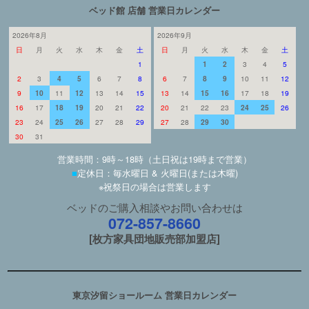
ベッド館 店舗 営業日カレンダー
2026年8月
2026年9月
日
月
火
水
木
金
土
日
月
火
水
木
金
土
1
1
2
3
4
5
2
3
4
5
6
7
8
6
7
8
9
10
11
12
9
10
11
12
13
14
15
13
14
15
16
17
18
19
16
17
18
19
20
21
22
20
21
22
23
24
25
26
23
24
25
26
27
28
29
27
28
29
30
30
31
営業時間：9時～18時（土日祝は19時まで営業）
■
定休日：毎水曜日 & 火曜日(または木曜)
※祝祭日の場合は営業します
ベッドのご購入相談やお問い合わせは
072-857-8660
[枚方家具団地販売部加盟店]
東京汐留ショールーム 営業日カレンダー