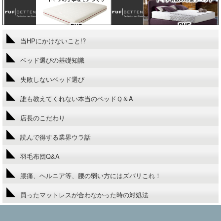
当HPにかけないこと!?
ベッド選びの基礎知識
失敗しないベッド選び
誰も教えてくれない本当のベッドＱ＆A
店長のこだわり
読んで得する業界ウラ話
羽毛布団Q&A
腰痛、ヘルニア等、腰の弱い方にはズバリこれ！
買ったマットレスが合わなかった時の対処法