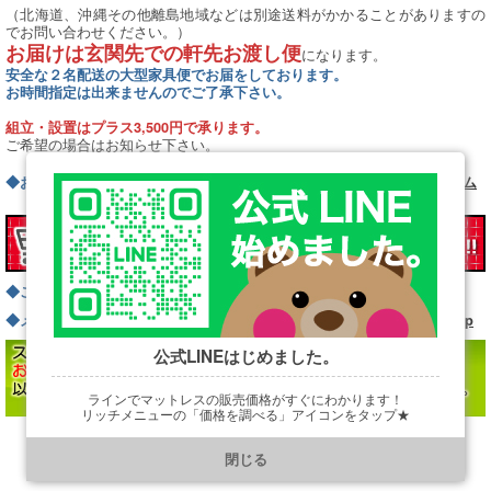
（北海道、沖縄その他離島地域などは別途送料がかかることがありますの
でお問い合わせください。）
お届けは玄関先での軒先お渡し便
になります。
安全な２名配送の大型家具便でお届をしております。
お時間指定は出来ませんのでご了承下さい。
組立・設置はプラス3,500円で承ります。
ご希望の場合はお知らせ下さい。
◆お問い合わせフォームはこちら
お問い合わせフォーム
→
◆ご注文フォームはこちらから
ご注文フォーム
→
◆メールでのご注文またはお問い合わせはこちらから
info@bed.ne.jp
公式LINEはじめました。
ラインでマットレスの販売価格がすぐにわかります！
リッチメニューの「価格を調べる」アイコンをタップ★
https://line.me/R/ti/p/@901ptzjz
→
・本体サイズ（シングルサイズ、ダブルサイズ・・・など）
閉じる