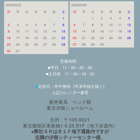
2026年8月
2026年9月
日
月
火
水
木
金
土
日
月
火
水
木
金
土
1
1
2
3
4
5
2
3
4
5
6
7
8
6
7
8
9
10
11
12
9
10
11
12
13
14
15
13
14
15
16
17
18
19
16
17
18
19
20
21
22
20
21
22
23
24
25
26
23
24
25
26
27
28
29
27
28
29
30
30
31
営業時間：
■平日 11：00～20：00
■土日祝 11：00～19：00
■
定休日：年中無休（年末年始を除く)
上記カレンダー参照
新井家具 ベッド館
東京汐留ショールーム
住所：〒105-0021
東京都港区東新橋1-5-25 B1F（地下歩道内）
※弊社ＳＲはＢ１Ｆ地下通路内ですが
近隣の汐留シティーセンター様、