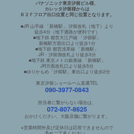
パナソニック東京汐留ビル様、
カレッタ汐留様からは
Ｂ２Ｆフロア出口位置と同じ位置となります。
■JR 山手線 「新橋駅」 汐留改札（地下）より
徒歩4分（地下通路が便利です）
■地下鉄 都営大江戸線 「汐留駅」
新橋駅方面出口より徒歩1分
■地下鉄 都営浅草線 「新橋駅」
JR・汐留側改札より徒歩3分
■地下鉄 東京メトロ銀座線 「新橋駅」
JR方面改札口より徒歩5分
■ゆりかもめ「汐留駅」東出口より徒歩2分
東京汐留ショールーム直通TEL
090-3977-0843
担当者に繋がらない場合は、
072-807-8625
おかけください。大阪店舗に繋がります。
※営業時間外及び定休日は応答できませんので
予めご了承ください。