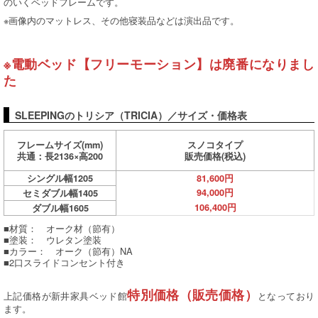
のいくベッドフレームです。
※画像内のマットレス、その他寝装品などは演出品です。
※電動ベッド【フリーモーション】は廃番になりまし
た
SLEEPINGのトリシア（TRICIA）／サイズ・価格表
フレームサイズ(mm)
スノコタイプ
共通：長2136×高200
販売価格(税込)
シングル幅1205
81,600円
94,000円
セミダブル幅1405
106,400円
ダブル幅1605
■材質： オーク材（節有）
■塗装： ウレタン塗装
■カラー： オーク（節有）NA
■2口スライドコンセント付き
特別価格（販売価格）
上記価格が新井家具ベッド館
となっており
ます。