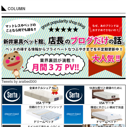
COLUMN
Tweets by araibed300