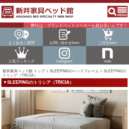
弊社は、ブランドベッドメーカーも超お安いんです！！詳細は
よくあるご質問
お問い合わせform
ご注文form
人気ランキング
instagram
note
新井家具ベッド館 トップ
SLEEPINGのベッドフレーム
SLEEPINGの
トリシア（TRICIA）
▼SLEEPINGのトリシア（TRICIA）