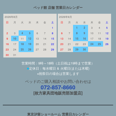
ベッド館 店舗 営業日カレンダー
2026年8月
2026年9月
日
月
火
水
木
金
土
日
月
火
水
木
金
土
1
1
2
3
4
5
2
3
4
5
6
7
8
6
7
8
9
10
11
12
9
10
11
12
13
14
15
13
14
15
16
17
18
19
16
17
18
19
20
21
22
20
21
22
23
24
25
26
23
24
25
26
27
28
29
27
28
29
30
30
31
営業時間：9時～18時（土日祝は19時まで営業）
■
定休日：毎水曜日 & 火曜日(または木曜)
※祝祭日の場合は営業します
ベッドのご購入相談やお問い合わせは
072-857-8660
[枚方家具団地販売部加盟店]
東京汐留ショールーム 営業日カレンダー