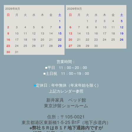
2026年8月
2026年9月
日
月
火
水
木
金
土
日
月
火
水
木
金
土
1
1
2
3
4
5
2
3
4
5
6
7
8
6
7
8
9
10
11
12
9
10
11
12
13
14
15
13
14
15
16
17
18
19
16
17
18
19
20
21
22
20
21
22
23
24
25
26
23
24
25
26
27
28
29
27
28
29
30
30
31
営業時間：
■平日 11：00～20：00
■土日祝 11：00～19：00
■
定休日：年中無休（年末年始を除く)
上記カレンダー参照
新井家具 ベッド館
東京汐留ショールーム
住所：〒105-0021
東京都港区東新橋1-5-25 B1F（地下歩道内）
※弊社ＳＲはＢ１Ｆ地下通路内ですが