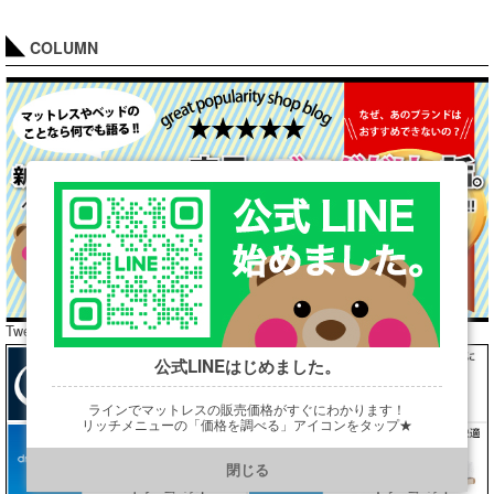
COLUMN
Tweets by araibed300
公式LINEはじめました。
ラインでマットレスの販売価格がすぐにわかります！
リッチメニューの「価格を調べる」アイコンをタップ★
https://line.me/R/ti/p/@901ptzjz
閉じる