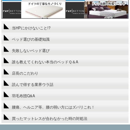
当HPにかけないこと!?
ベッド選びの基礎知識
失敗しないベッド選び
誰も教えてくれない本当のベッドＱ＆A
店長のこだわり
読んで得する業界ウラ話
羽毛布団Q&A
腰痛、ヘルニア等、腰の弱い方にはズバリこれ！
買ったマットレスが合わなかった時の対処法