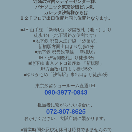
近隣の汐留シティーセンター様、
パナソニック東京汐留ビル様、
カレッタ汐留様からは
Ｂ２Ｆフロア出口位置と同じ位置となります。
■JR 山手線 「新橋駅」 汐留改札（地下）より
徒歩4分（地下通路が便利です）
■地下鉄 都営大江戸線 「汐留駅」
新橋駅方面出口より徒歩1分
■地下鉄 都営浅草線 「新橋駅」
JR・汐留側改札より徒歩3分
■地下鉄 東京メトロ銀座線 「新橋駅」
JR方面改札口より徒歩5分
■ゆりかもめ「汐留駅」東出口より徒歩2分
東京汐留ショールーム直通TEL
090-3977-0843
担当者に繋がらない場合は、
072-807-8625
おかけください。大阪店舗に繋がります。
※営業時間外及び定休日は応答できませんので