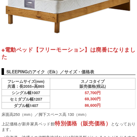
※電動ベッド【フリーモーション】は廃番になりまし
た
SLEEPINGのアイク（Eik）／サイズ・価格表
フレームサイズ(mm)
スノコタイプ
共通：長2055×高865
販売価格(税込)
シングル幅1007
57,700円
69,300円
セミダブル幅1207
86,600円
ダブル幅1407
床面高250（mm）／脚下スペース高 130（mm）
特別価格（販売価格）
上記価格が新井家具ベッド館
となっており
ます。