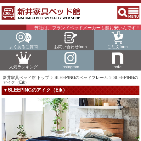
弊社は、ブランドベッドメーカーも超お安いんです！！詳
よくあるご質問
お問い合わせform
ご注文form
人気ランキング
instagram
note
新井家具ベッド館 トップ
SLEEPINGのベッドフレーム
SLEEPINGの
アイク（Eik）
▼SLEEPINGのアイク（Eik）