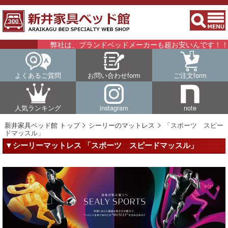
弊社は、ブランドベッドメーカーも超お安いんです！！詳細は
よくあるご質問
お問い合わせform
ご注文form
人気ランキング
instagram
note
新井家具ベッド館 トップ
シーリーのマットレス
「スポーツ スピー
ドマッスル」
▼シーリーマットレス 「スポーツ スピードマッスル」