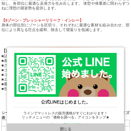
知し、各部位に最適な反発力を生み出します。 体型や体重差に関わらずつ
ねに理想の寝姿勢を提供します。
【5ゾーン・プレッシャーリリーフ・インレー】
身体の部位別にゾーンを区切り、それぞれに最適な素材を組み合わせ、部
位により異なる圧点を緩和、除去して寝返りを低減します。
【商品仕様】
■詰め物：8層
■表布：ニット（ポリエステル63.3％、レーヨン36.7％）
■クッション層：5ゾーン・プレッシャーリリーフ・インレー
■コイル：ポスチャーテックコイル
■コイル内蔵数：(S)403個、(SD)527個、(D)620個、(DW)651個
■エッジサポート：ウレタンケース
■重量：S/23kg、SD/28kg、D/33kg、DW/35kg
■生産国：日本
公式LINEはじめました。
シーリー（Sealy）「スポーツ スピードマッスル」価格（税込）＆サイズ
ラインでマットレスの販売価格がすぐにわかります！
表
リッチメニューの「価格を調べる」アイコンをタップ★
サイズ
税込み価格
https://line.me/R/ti/p/@901ptzjz
W970×L1950×H280mm
154,000円
S
閉じる