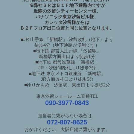
※弊社ＳＲはＢ１Ｆ地下通路内ですが
近隣の汐留シティーセンター様、
パナソニック東京汐留ビル様、
カレッタ汐留様からは
Ｂ２Ｆフロア出口位置と同じ位置となります。
■JR 山手線 「新橋駅」 汐留改札（地下）より
徒歩4分（地下通路が便利です）
■地下鉄 都営大江戸線 「汐留駅」
新橋駅方面出口より徒歩1分
■地下鉄 都営浅草線 「新橋駅」
JR・汐留側改札より徒歩3分
■地下鉄 東京メトロ銀座線 「新橋駅」
JR方面改札口より徒歩5分
■ゆりかもめ「汐留駅」東出口より徒歩2分
東京汐留ショールーム直通TEL
090-3977-0843
担当者に繋がらない場合は、
072-807-8625
おかけください。大阪店舗に繋がります。