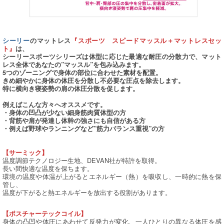
シーリー
のマットレス
『スポーツ スピードマッスル＋マットレスセッ
ト』
は、
シーリースポーツシリーズは体型に応じた最適な耐圧の分散力で、マット
レス全体であなたの”マッスル”を包み込みます。
5つのゾーニングで身体の部位に合わせた素材を配置。
きめ細やかに身体の体圧を分散し不必要な圧点を除去します。
特に横向き寝姿勢の肩の体圧分散を促します。
例えばこんな方々へオススメです。
・身体の凹凸が少ない細身筋肉質体型の方
・背筋や肩が発達し体幹の強さにも自信がある方
・例えば野球やランニングなど”筋力バランス重視”の方
【サーミック】
温度調節テクノロジー生地、DEVAN社が特許を取得。
長い間快適な温度を保ちます。
環境の温度や体温が上がるとエネルギー（熱）を吸収し、一時的に熱を保
管し、
温度が下がると熱エネルギーを放出する役割があります。
【ポスチャーテックコイル】
身体の凸凹や体圧にあわせて反発力が変化、一人ひとりの異なる体圧を感