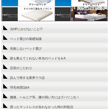
当HPにかけないこと!?
ベッド選びの基礎知識
失敗しないベッド選び
誰も教えてくれない本当のベッドＱ＆A
店長のこだわり
読んで得する業界ウラ話
羽毛布団Q&A
腰痛、ヘルニア等、腰の弱い方にはズバリこれ！
買ったマットレスが合わなかった時の対処法