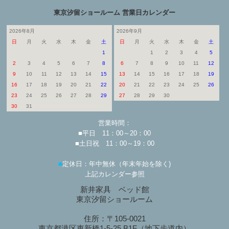
東京汐留ショールーム 営業日カレンダー
2026年8月
2026年9月
日
月
火
水
木
金
土
日
月
火
水
木
金
土
1
1
2
3
4
5
2
3
4
5
6
7
8
6
7
8
9
10
11
12
9
10
11
12
13
14
15
13
14
15
16
17
18
19
16
17
18
19
20
21
22
20
21
22
23
24
25
26
23
24
25
26
27
28
29
27
28
29
30
30
31
営業時間：
■平日 11：00～20：00
■土日祝 11：00～19：00
■
定休日：年中無休（年末年始を除く)
上記カレンダー参照
新井家具 ベッド館
東京汐留ショールーム
住所：〒105-0021
東京都港区東新橋1-5-25 B1F（地下歩道内）