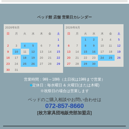
ベッド館 店舗 営業日カレンダー
2026年8月
2026年9月
日
月
火
水
木
金
土
日
月
火
水
木
金
土
1
1
2
3
4
5
2
3
4
5
6
7
8
6
7
8
9
10
11
12
9
10
11
12
13
14
15
13
14
15
16
17
18
19
16
17
18
19
20
21
22
20
21
22
23
24
25
26
23
24
25
26
27
28
29
27
28
29
30
30
31
営業時間：9時～18時（土日祝は19時まで営業）
■
定休日：毎水曜日 & 火曜日(または木曜)
※祝祭日の場合は営業します
ベッドのご購入相談やお問い合わせは
072-857-8660
[枚方家具団地販売部加盟店]