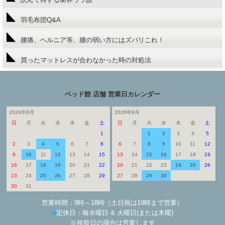
羽毛布団Q&A
腰痛、ヘルニア等、腰の弱い方にはズバリこれ！
買ったマットレスが合わなかった時の対処法
ベッド館 店舗 営業日カレンダー
2026年8月
2026年9月
日
月
火
水
木
金
土
日
月
火
水
木
金
土
1
1
2
3
4
5
2
3
4
5
6
7
8
6
7
8
9
10
11
12
9
10
11
12
13
14
15
13
14
15
16
17
18
19
16
17
18
19
20
21
22
20
21
22
23
24
25
26
23
24
25
26
27
28
29
27
28
29
30
30
31
営業時間：9時～18時（土日祝は19時まで営業）
■
定休日：毎水曜日 & 火曜日(または木曜)
※祝祭日の場合は営業します