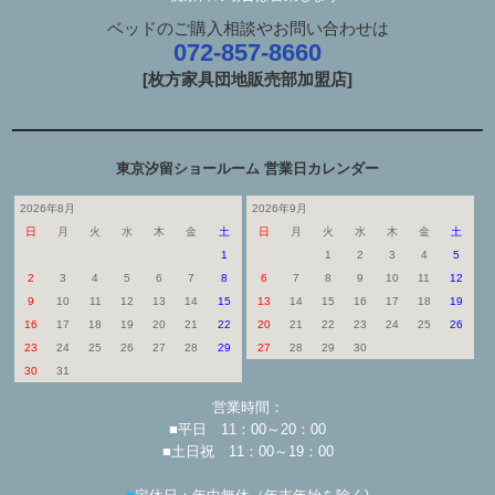
ベッドのご購入相談やお問い合わせは
072-857-8660
[枚方家具団地販売部加盟店]
東京汐留ショールーム 営業日カレンダー
2026年8月
2026年9月
日
月
火
水
木
金
土
日
月
火
水
木
金
土
1
1
2
3
4
5
2
3
4
5
6
7
8
6
7
8
9
10
11
12
9
10
11
12
13
14
15
13
14
15
16
17
18
19
16
17
18
19
20
21
22
20
21
22
23
24
25
26
23
24
25
26
27
28
29
27
28
29
30
30
31
営業時間：
■平日 11：00～20：00
■土日祝 11：00～19：00