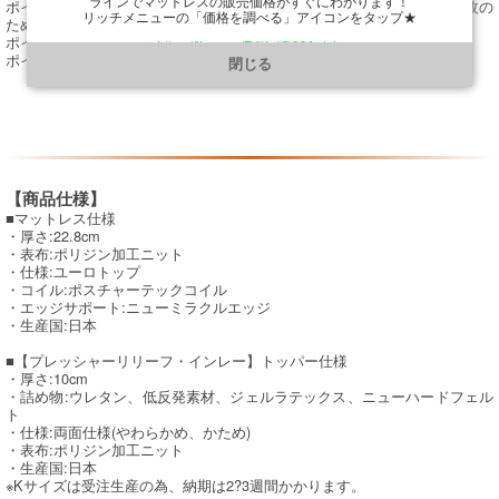
ポイント4. キングサイズはベースマットレスを2分割、トッパーは1枚の
ラインでマットレスの販売価格がすぐにわかります！
リッチメニューの「価格を調べる」アイコンをタップ★
ため継ぎ目を感じません。
ポイント5. トッパーを陰干しできます。
https://line.me/R/ti/p/@901ptzjz
ポイント6. 安心・安全・清潔のMaid In Japan.
閉じる
【商品仕様】
■マットレス仕様
・厚さ:22.8cm
・表布:ポリジン加工ニット
・仕様:ユーロトップ
・コイル:ポスチャーテックコイル
・エッジサポート:ニューミラクルエッジ
・生産国:日本
■【プレッシャーリリーフ・インレー】トッパー仕様
・厚さ:10cm
・詰め物:ウレタン、低反発素材、ジェルラテックス、ニューハードフェル
ト
・仕様:両面仕様(やわらかめ、かため)
・表布:ポリジン加工ニット
・生産国:日本
※Kサイズは受注生産の為、納期は2?3週間かかります。