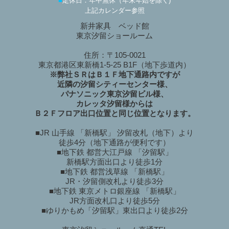
■
定休日：年中無休（年末年始を除く)
上記カレンダー参照
新井家具 ベッド館
東京汐留ショールーム
住所：〒105-0021
東京都港区東新橋1-5-25 B1F（地下歩道内）
※弊社ＳＲはＢ１Ｆ地下通路内ですが
近隣の汐留シティーセンター様、
パナソニック東京汐留ビル様、
カレッタ汐留様からは
Ｂ２Ｆフロア出口位置と同じ位置となります。
■JR 山手線 「新橋駅」 汐留改札（地下）より
徒歩4分（地下通路が便利です）
■地下鉄 都営大江戸線 「汐留駅」
新橋駅方面出口より徒歩1分
■地下鉄 都営浅草線 「新橋駅」
JR・汐留側改札より徒歩3分
■地下鉄 東京メトロ銀座線 「新橋駅」
JR方面改札口より徒歩5分
■ゆりかもめ「汐留駅」東出口より徒歩2分