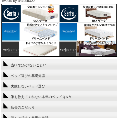
Tweets by araibed300
当HPにかけないこと!?
ベッド選びの基礎知識
失敗しないベッド選び
誰も教えてくれない本当のベッドＱ＆A
店長のこだわり
読んで得する業界ウラ話