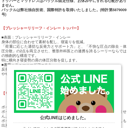
トッパーとマットレスはバックル固定仕様、お休み中にずれる心配があり
ません。
バックルは弊社独自技術、国際特許を取得いたしました。(特許第5879009
号)
【プレッシャーリリーフ・インレー トッパー】
■表面：プレッシャーリリーフ・インレー
身体の部位に合わせて素材を配し、寝返りを低減。
「荷重に応じた適切な反発力とサポート力」と、「不快な圧点の除去・体
圧分散」の2点を両立させた、整形外科医との連携を誇るシーリーならでは
の独創的な構造です。
特に横向き寝姿勢の肩の体圧分散を促します。
■裏面：ニューハードフェルト
反発性のある生地で身体の沈み込みを防止します。
やや、かための寝心地です。
【リバーブルE 6つの特徴】
ポイント1. トッパーはソフト面とハード面が選べます。
ポイント2. 4箇所をしっかりバックル固定する為、ズレの心配がありませ
ん。
公式LINEはじめました。
ポイント3. ときには別々で寝ることができます。単品購入や買い足しも
出来ます。