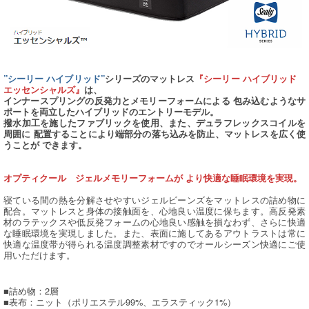
”シーリー ハイブリッド”
シリーズのマットレス
『シーリー ハイブリッド
エッセンシャルズ』
は、
インナースプリングの反発力とメモリーフォームによる 包み込むようなサ
ポートを両立したハイブリッドのエントリーモデル。
撥水加工を施したファブリックを使用、また、デュラフレックスコイルを
周囲に 配置することにより端部分の落ち込みを防止、マットレスを広く使
うことが できます。
オプティクール ジェルメモリーフォームが より快適な睡眠環境を実現。
寝ている間の熱を分解させやすいジェルビーンズをマットレスの詰め物に
配合。マットレスと身体の接触面を、心地良い温度に保ちます。高反発素
材のラテックスや低反発フォームの心地良い感触を損なわず、さらに快適
な睡眠環境を実現しました。また、表面に施してあるアウトラストは常に
快適な温度帯が得られる温度調整素材ですのでオールシーズン快適にご使
用いただけます。
■詰め物：2層
■表布：ニット（ポリエステル99%、エラスティック1%）