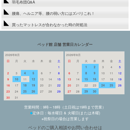
羽毛布団Q&A
腰痛、ヘルニア等、腰の弱い方にはズバリこれ！
買ったマットレスが合わなかった時の対処法
ベッド館 店舗 営業日カレンダー
2026年8月
2026年9月
日
月
火
水
木
金
土
日
月
火
水
木
金
土
1
1
2
3
4
5
2
3
4
5
6
7
8
6
7
8
9
10
11
12
9
10
11
12
13
14
15
13
14
15
16
17
18
19
16
17
18
19
20
21
22
20
21
22
23
24
25
26
23
24
25
26
27
28
29
27
28
29
30
30
31
営業時間：9時～18時（土日祝は19時まで営業）
■
定休日：毎水曜日 & 火曜日(または木曜)
※祝祭日の場合は営業します
ベッドのご購入相談やお問い合わせは