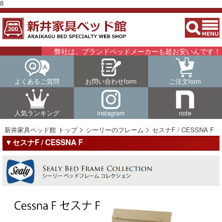
8
弊社は、ブランドベッドメーカーも超お安いんです！！詳
よくあるご質問
お問い合わせform
ご注文form
人気ランキング
instagram
note
新井家具ベッド館 トップ
シーリーのフレーム
セスナF / CESSNA F
▼セスナF / CESSNA F