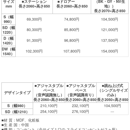
サイズ
■ステーション
■ドロアー
（BK・GY・NV生
mm
長さ2060×高さ850
長さ2060×高さ850
地））
長さ2070×高さ850
S（幅
69,300円
74,800円
104,500円
990）
SD（幅
80,300円
85,800円
121,000円
1220）
D（幅
91,300円
96,800円
137,500円
1420）
DW（幅
102,300円
107,800円
154,000円
1540）
■アジャスタブル
■アジャスタブル
■跳ね上げ式
ベース
ベース
（シングルサイズ
デザインタイプ
（音声認識無し）
（音声認識有り）
のみ）
長さ2060×高さ850
長さ2060×高さ850
長さ2050×高さ850
210,100円
232,100円
104,500円
S（幅980）
254,100円
276,100円
---
SD（幅1210）
■材 質：MDF、化粧板
■生 産 国：中国
■機 能：コンセント（全サイズ１口の スライドコンセントが２ヶ所）