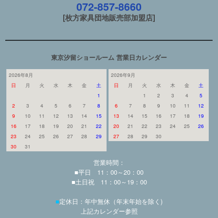
072-857-8660
[枚方家具団地販売部加盟店]
東京汐留ショールーム 営業日カレンダー
2026年8月
2026年9月
日
月
火
水
木
金
土
日
月
火
水
木
金
土
1
1
2
3
4
5
2
3
4
5
6
7
8
6
7
8
9
10
11
12
9
10
11
12
13
14
15
13
14
15
16
17
18
19
16
17
18
19
20
21
22
20
21
22
23
24
25
26
23
24
25
26
27
28
29
27
28
29
30
30
31
営業時間：
■平日 11：00～20：00
■土日祝 11：00～19：00
■
定休日：年中無休（年末年始を除く)
上記カレンダー参照