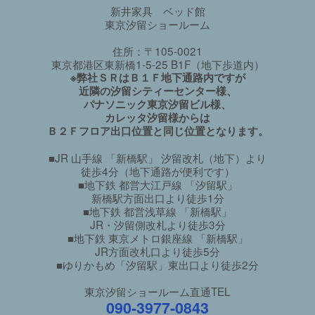
新井家具 ベッド館
東京汐留ショールーム
住所：〒105-0021
東京都港区東新橋1-5-25 B1F（地下歩道内）
※弊社ＳＲはＢ１Ｆ地下通路内ですが
近隣の汐留シティーセンター様、
パナソニック東京汐留ビル様、
カレッタ汐留様からは
Ｂ２Ｆフロア出口位置と同じ位置となります。
■JR 山手線 「新橋駅」 汐留改札（地下）より
徒歩4分（地下通路が便利です）
■地下鉄 都営大江戸線 「汐留駅」
新橋駅方面出口より徒歩1分
■地下鉄 都営浅草線 「新橋駅」
JR・汐留側改札より徒歩3分
■地下鉄 東京メトロ銀座線 「新橋駅」
JR方面改札口より徒歩5分
■ゆりかもめ「汐留駅」東出口より徒歩2分
東京汐留ショールーム直通TEL
090-3977-0843