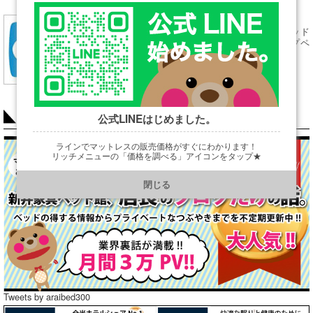
←シーリーベッド
フレームトップペ
ージはこちら
COLUMN
公式LINEはじめました。
ラインでマットレスの販売価格がすぐにわかります！
リッチメニューの「価格を調べる」アイコンをタップ★
https://line.me/R/ti/p/@901ptzjz
閉じる
Tweets by araibed300