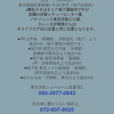
東京都港区東新橋1-5-25 B1F（地下歩道内）
※弊社ＳＲはＢ１Ｆ地下通路内ですが
近隣の汐留シティーセンター様、
パナソニック東京汐留ビル様、
カレッタ汐留様からは
Ｂ２Ｆフロア出口位置と同じ位置となります。
■JR 山手線 「新橋駅」 汐留改札（地下）より
徒歩4分（地下通路が便利です）
■地下鉄 都営大江戸線 「汐留駅」
新橋駅方面出口より徒歩1分
■地下鉄 都営浅草線 「新橋駅」
JR・汐留側改札より徒歩3分
■地下鉄 東京メトロ銀座線 「新橋駅」
JR方面改札口より徒歩5分
■ゆりかもめ「汐留駅」東出口より徒歩2分
東京汐留ショールーム直通TEL
090-3977-0843
担当者に繋がらない場合は、
072-807-8625