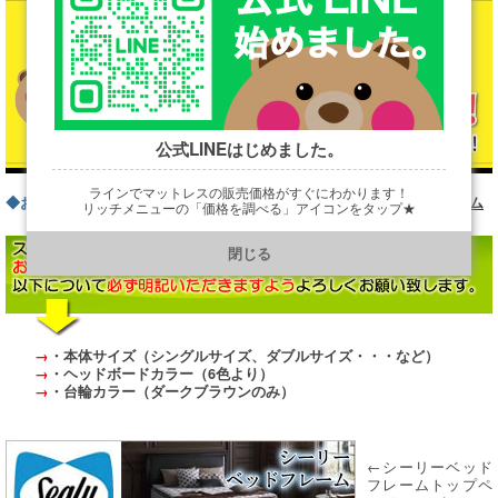
公式LINEはじめました。
ラインでマットレスの販売価格がすぐにわかります！
◆お問い合わせフォームはこちら
お問い合わせフォーム
リッチメニューの「価格を調べる」アイコンをタップ★
https://line.me/R/ti/p/@901ptzjz
閉じる
→
・本体サイズ（シングルサイズ、ダブルサイズ・・・など）
→
・ヘッドボードカラー（6色より）
→
・台輪カラー（ダークブラウンのみ）
←シーリーベッド
フレームトップペ