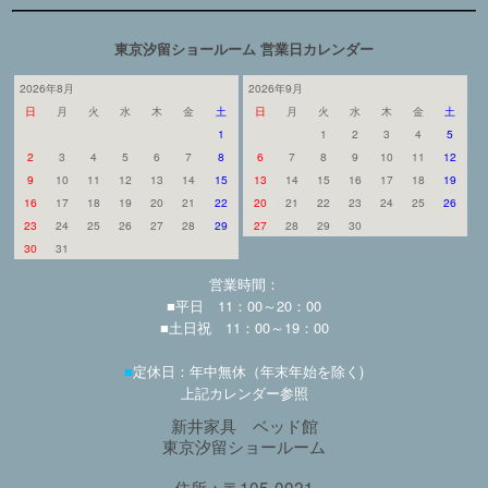
東京汐留ショールーム 営業日カレンダー
2026年8月
2026年9月
日
月
火
水
木
金
土
日
月
火
水
木
金
土
1
1
2
3
4
5
2
3
4
5
6
7
8
6
7
8
9
10
11
12
9
10
11
12
13
14
15
13
14
15
16
17
18
19
16
17
18
19
20
21
22
20
21
22
23
24
25
26
23
24
25
26
27
28
29
27
28
29
30
30
31
営業時間：
■平日 11：00～20：00
■土日祝 11：00～19：00
■
定休日：年中無休（年末年始を除く)
上記カレンダー参照
新井家具 ベッド館
東京汐留ショールーム
住所：〒105-0021