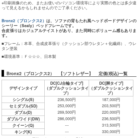
※印刷画像のため、またお使いのパソコン環境等により実際の色とは多少違
って見えるかもしれませんのでご了承ください。
Bronx2（ブロンクス2）
は、ソファの背もたれ風ヘッドボードデザインの
シーリー（Sealy）ベッドフレームです。
合皮張りはカジュアルテイストがあり、また同時にボリューム感もありま
す。
■フレーム：本革、合成皮革張り（クッション部ウレタン＋化繊綿）、ウレ
タン塗装
■環境基準：Ｆ☆☆☆、日本製
Bronx2（ブロンクス2） 【ソフトレザー】 定価(税込)一覧
DC[CJ台輪タイプ]
DC[脚タイプ]
デザインタイプ
（ダブルクッションタイ
（ダブルクッションタイ
プ）
プ）
236,500円
187,000円
シングル(S)
253,000円
203,500円
セミダブル(SD)
269,500円
220,000円
ダブル(D)
286,000円
236,500円
ダブルワイド(DW)
---
313,500円
クイーン(Q)
---
330,000円
キング(K)