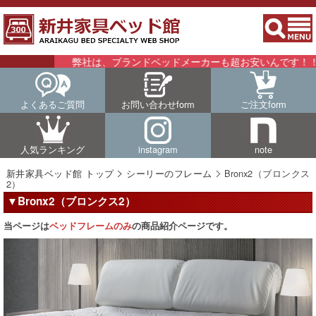
弊社は、ブランドベッドメーカーも超お安いんです！！詳細は
よくあるご質問
お問い合わせform
ご注文form
人気ランキング
instagram
note
新井家具ベッド館 トップ
シーリーのフレーム
Bronx2（ブロンクス
2）
▼Bronx2（ブロンクス2）
当ページは
ベッドフレームのみ
の商品紹介ページです。