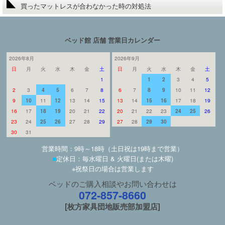
買ったマットレスが合わなかった時の対処法
ベッド館 店舗 営業日カレンダー
2026年8月
2026年9月
日
月
火
水
木
金
土
日
月
火
水
木
金
土
1
1
2
3
4
5
2
3
4
5
6
7
8
6
7
8
9
10
11
12
9
10
11
12
13
14
15
13
14
15
16
17
18
19
16
17
18
19
20
21
22
20
21
22
23
24
25
26
23
24
25
26
27
28
29
27
28
29
30
30
31
営業時間：9時～18時（土日祝は19時まで営業）
■
定休日：毎水曜日 & 火曜日(または木曜)
※祝祭日の場合は営業します
ベッドのご購入相談やお問い合わせは
072-857-8660
[枚方家具団地販売部加盟店]