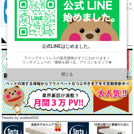
←シーリーベッド
フレームトップペ
ージはこちら
COLUMN
公式LINEはじめました。
ラインでマットレスの販売価格がすぐにわかります！
リッチメニューの「価格を調べる」アイコンをタップ★
https://line.me/R/ti/p/@901ptzjz
閉じる
Tweets by araibed300