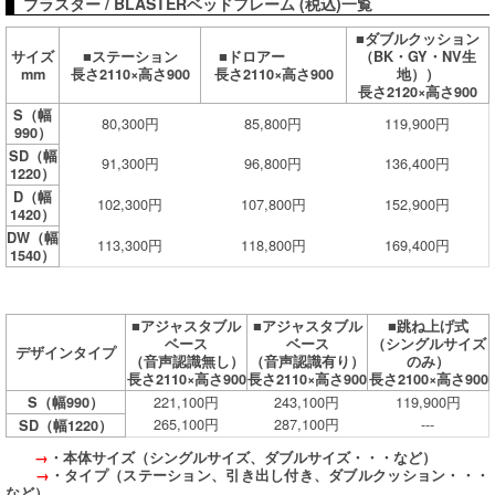
ブラスター / BLASTERベッドフレーム (税込)一覧
■ダブルクッション
サイズ
■ステーション
■ドロアー
（BK・GY・NV生
mm
長さ2110×高さ900
長さ2110×高さ900
地））
長さ2120×高さ900
S（幅
80,300円
85,800円
119,900円
990）
SD（幅
91,300円
96,800円
136,400円
1220）
D（幅
102,300円
107,800円
152,900円
1420）
DW（幅
113,300円
118,800円
169,400円
1540）
■アジャスタブル
■アジャスタブル
■跳ね上げ式
ベース
ベース
（シングルサイズ
デザインタイプ
（音声認識無し）
（音声認識有り）
のみ）
長さ2110×高さ900
長さ2110×高さ900
長さ2100×高さ900
221,100円
243,100円
119,900円
S（幅990）
265,100円
287,100円
---
SD（幅1220）
→
・本体サイズ（シングルサイズ、ダブルサイズ・・・など）
→
・タイプ（ステーション、引き出し付き、ダブルクッション・・・
など）