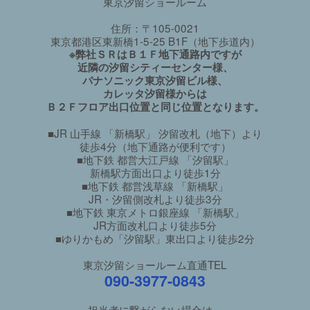
東京汐留ショールーム
住所：〒105-0021
東京都港区東新橋1-5-25 B1F（地下歩道内）
※弊社ＳＲはＢ１Ｆ地下通路内ですが
近隣の汐留シティーセンター様、
パナソニック東京汐留ビル様、
カレッタ汐留様からは
Ｂ２Ｆフロア出口位置と同じ位置となります。
■JR 山手線 「新橋駅」 汐留改札（地下）より
徒歩4分（地下通路が便利です）
■地下鉄 都営大江戸線 「汐留駅」
新橋駅方面出口より徒歩1分
■地下鉄 都営浅草線 「新橋駅」
JR・汐留側改札より徒歩3分
■地下鉄 東京メトロ銀座線 「新橋駅」
JR方面改札口より徒歩5分
■ゆりかもめ「汐留駅」東出口より徒歩2分
東京汐留ショールーム直通TEL
090-3977-0843
担当者に繋がらない場合は、