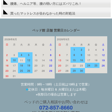
腰痛、ヘルニア等、腰の弱い方にはズバリこれ！
買ったマットレスが合わなかった時の対処法
ベッド館 店舗 営業日カレンダー
2026年8月
2026年9月
日
月
火
水
木
金
土
日
月
火
水
木
金
土
1
1
2
3
4
5
2
3
4
5
6
7
8
6
7
8
9
10
11
12
9
10
11
12
13
14
15
13
14
15
16
17
18
19
16
17
18
19
20
21
22
20
21
22
23
24
25
26
23
24
25
26
27
28
29
27
28
29
30
30
31
営業時間：9時～18時（土日祝は19時まで営業）
■
定休日：毎水曜日 & 火曜日(または木曜)
※祝祭日の場合は営業します
ベッドのご購入相談やお問い合わせは
072-857-8660