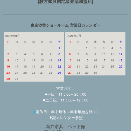
[枚方家具団地販売部加盟店]
東京汐留ショールーム 営業日カレンダー
2026年8月
2026年9月
日
月
火
水
木
金
土
日
月
火
水
木
金
土
1
1
2
3
4
5
2
3
4
5
6
7
8
6
7
8
9
10
11
12
9
10
11
12
13
14
15
13
14
15
16
17
18
19
16
17
18
19
20
21
22
20
21
22
23
24
25
26
23
24
25
26
27
28
29
27
28
29
30
30
31
営業時間：
■平日 11：00～20：00
■土日祝 11：00～19：00
■
定休日：年中無休（年末年始を除く)
上記カレンダー参照
新井家具 ベッド館