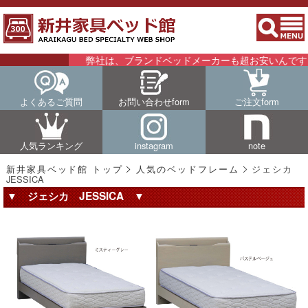
弊社は、ブランドベッドメーカーも超お安いんです！！
よくあるご質問
お問い合わせform
ご注文form
人気ランキング
instagram
note
新井家具ベッド館 トップ
人気のベッドフレーム
ジェシカ
JESSICA
▼ ジェシカ JESSICA ▼