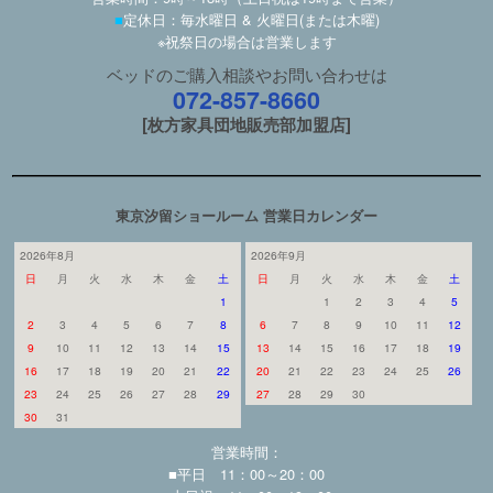
■
定休日：毎水曜日 & 火曜日(または木曜)
※祝祭日の場合は営業します
ベッドのご購入相談やお問い合わせは
072-857-8660
[枚方家具団地販売部加盟店]
東京汐留ショールーム 営業日カレンダー
2026年8月
2026年9月
日
月
火
水
木
金
土
日
月
火
水
木
金
土
1
1
2
3
4
5
2
3
4
5
6
7
8
6
7
8
9
10
11
12
9
10
11
12
13
14
15
13
14
15
16
17
18
19
16
17
18
19
20
21
22
20
21
22
23
24
25
26
23
24
25
26
27
28
29
27
28
29
30
30
31
営業時間：
■平日 11：00～20：00