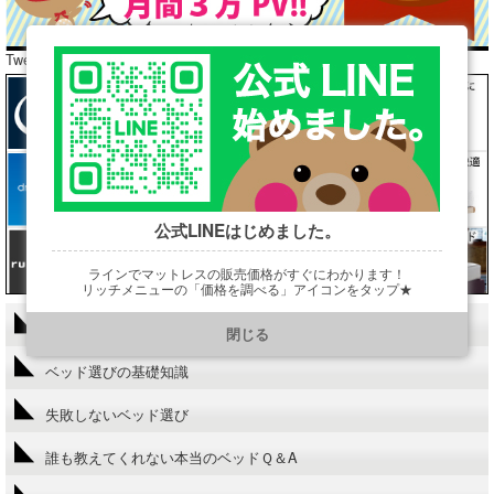
Tweets by araibed300
公式LINEはじめました。
ラインでマットレスの販売価格がすぐにわかります！
リッチメニューの「価格を調べる」アイコンをタップ★
https://line.me/R/ti/p/@901ptzjz
当HPにかけないこと!?
閉じる
ベッド選びの基礎知識
失敗しないベッド選び
誰も教えてくれない本当のベッドＱ＆A