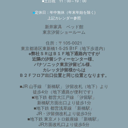
■土日祝 11：00～19：00
■
定休日：年中無休（年末年始を除く)
上記カレンダー参照
新井家具 ベッド館
東京汐留ショールーム
住所：〒105-0021
東京都港区東新橋1-5-25 B1F（地下歩道内）
※弊社ＳＲはＢ１Ｆ地下通路内ですが
近隣の汐留シティーセンター様、
パナソニック東京汐留ビル様、
カレッタ汐留様からは
Ｂ２Ｆフロア出口位置と同じ位置となります。
■JR 山手線 「新橋駅」 汐留改札（地下）より
徒歩4分（地下通路が便利です）
■地下鉄 都営大江戸線 「汐留駅」
新橋駅方面出口より徒歩1分
■地下鉄 都営浅草線 「新橋駅」
JR・汐留側改札より徒歩3分
■地下鉄 東京メトロ銀座線 「新橋駅」
JR方面改札口より徒歩5分