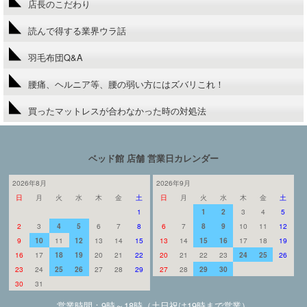
店長のこだわり
読んで得する業界ウラ話
羽毛布団Q&A
腰痛、ヘルニア等、腰の弱い方にはズバリこれ！
買ったマットレスが合わなかった時の対処法
ベッド館 店舗 営業日カレンダー
2026年8月
2026年9月
日
月
火
水
木
金
土
日
月
火
水
木
金
土
1
1
2
3
4
5
2
3
4
5
6
7
8
6
7
8
9
10
11
12
9
10
11
12
13
14
15
13
14
15
16
17
18
19
16
17
18
19
20
21
22
20
21
22
23
24
25
26
23
24
25
26
27
28
29
27
28
29
30
30
31
営業時間：9時～18時（土日祝は19時まで営業）