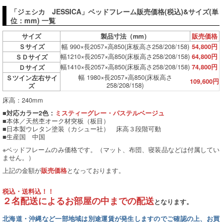
「ジェシカ JESSICA」ベッドフレーム販売価格(税込)&サイズ(単
位：mm) 一覧
サイズ
製品寸法（mm）
販売価格
幅 990×長2057×高850(床板高さ258/208/158)
Ｓサイズ
54,800円
幅1210×長2057×高850(床板高さ258/208/158)
64,800円
ＳＤサイズ
幅1410×長2057×高850(床板高さ258/208/158)
74,800円
Ｄサイズ
幅 1980×長2057×高850(床板高さ
Ｓツイン左右サイ
109,600円
258/208/158)
ズ
床高：240mm
■対応カラー2色：
ミスティーグレー・パステルベージュ
■本体／天然杢オーク材突板（板目）
■日本製ウレタン塗装（カシュー社） 床高３段階可動
■生産国 中国
※ベッドフレームのみ価格です。（マット、布団、寝装品などは付属してい
ません。）
上記の金額が
となっております。
販売価格
税込・送料込！！
２名配送によるお部屋の中までの配送
となります。
北海道・沖縄など一部地域は別途運賃が発生しますのでご確認の上、お買