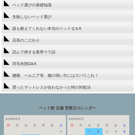
ベッド選びの基礎知識
失敗しないベッド選び
誰も教えてくれない本当のベッドＱ＆A
店長のこだわり
読んで得する業界ウラ話
羽毛布団Q&A
腰痛、ヘルニア等、腰の弱い方にはズバリこれ！
買ったマットレスが合わなかった時の対処法
ベッド館 店舗 営業日カレンダー
2026年8月
2026年9月
日
月
火
水
木
金
土
日
月
火
水
木
金
土
1
1
2
3
4
5