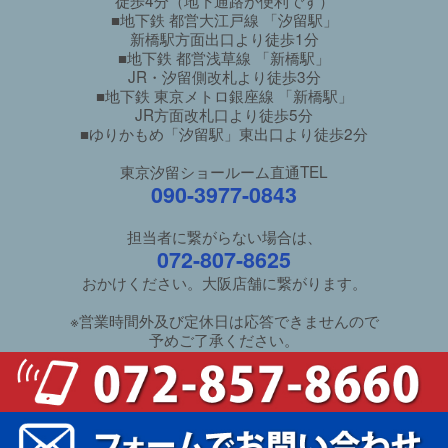
■地下鉄 都営大江戸線 「汐留駅」
新橋駅方面出口より徒歩1分
■地下鉄 都営浅草線 「新橋駅」
JR・汐留側改札より徒歩3分
■地下鉄 東京メトロ銀座線 「新橋駅」
JR方面改札口より徒歩5分
■ゆりかもめ「汐留駅」東出口より徒歩2分
東京汐留ショールーム直通TEL
090-3977-0843
担当者に繋がらない場合は、
072-807-8625
おかけください。大阪店舗に繋がります。
※営業時間外及び定休日は応答できませんので
予めご了承ください。
ご利用ガイド
/
良くあるご質問
特定商取引法に基づく表示
/
個人情報保護方針
新井家具本館サイトへ