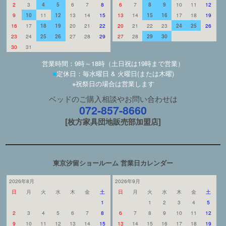
2
3
4
5
6
7
8
6
7
8
9
10
11
12
9
10
11
12
13
14
15
13
14
15
16
17
18
19
16
17
18
19
20
21
22
20
21
22
23
24
25
26
23
24
25
26
27
28
29
27
28
29
30
30
31
営業時間：9時～18時（土日祝は19時まで営業）
■
定休日：毎水曜日 & 火曜日(または木曜)
※祝祭日の場合は営業します
ベッドのご購入相談やお問い合わせは
072-857-8660
[枚方家具団地販売部加盟店]
東京汐留ショールーム 営業日カレンダー
2026年8月
2026年9月
日
月
火
水
木
金
土
日
月
火
水
木
金
土
1
1
2
3
4
5
2
3
4
5
6
7
8
6
7
8
9
10
11
12
9
10
11
12
13
14
15
13
14
15
16
17
18
19