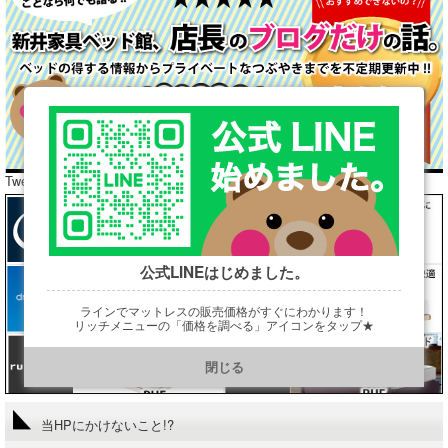
Tweets by araibed300
公式LINEはじめました。
ラインでマットレスの販売価格がすぐにわかります！
リッチメニューの「価格を調べる」アイコンをタップ★
https://line.me/R/ti/p/@901ptzjz
閉じる
当HPにかけないこと!?