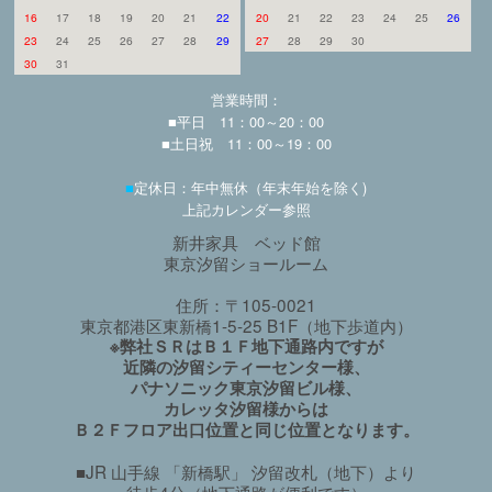
16
17
18
19
20
21
22
20
21
22
23
24
25
26
23
24
25
26
27
28
29
27
28
29
30
30
31
営業時間：
■平日 11：00～20：00
■土日祝 11：00～19：00
■
定休日：年中無休（年末年始を除く)
上記カレンダー参照
新井家具 ベッド館
東京汐留ショールーム
住所：〒105-0021
東京都港区東新橋1-5-25 B1F（地下歩道内）
※弊社ＳＲはＢ１Ｆ地下通路内ですが
近隣の汐留シティーセンター様、
パナソニック東京汐留ビル様、
カレッタ汐留様からは
Ｂ２Ｆフロア出口位置と同じ位置となります。
■JR 山手線 「新橋駅」 汐留改札（地下）より
徒歩4分（地下通路が便利です）