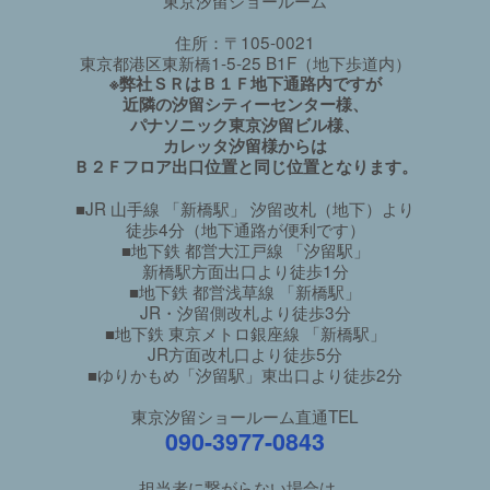
住所：〒105-0021
東京都港区東新橋1-5-25 B1F（地下歩道内）
※弊社ＳＲはＢ１Ｆ地下通路内ですが
近隣の汐留シティーセンター様、
パナソニック東京汐留ビル様、
カレッタ汐留様からは
Ｂ２Ｆフロア出口位置と同じ位置となります。
■JR 山手線 「新橋駅」 汐留改札（地下）より
徒歩4分（地下通路が便利です）
■地下鉄 都営大江戸線 「汐留駅」
新橋駅方面出口より徒歩1分
■地下鉄 都営浅草線 「新橋駅」
JR・汐留側改札より徒歩3分
■地下鉄 東京メトロ銀座線 「新橋駅」
JR方面改札口より徒歩5分
■ゆりかもめ「汐留駅」東出口より徒歩2分
東京汐留ショールーム直通TEL
090-3977-0843
担当者に繋がらない場合は、