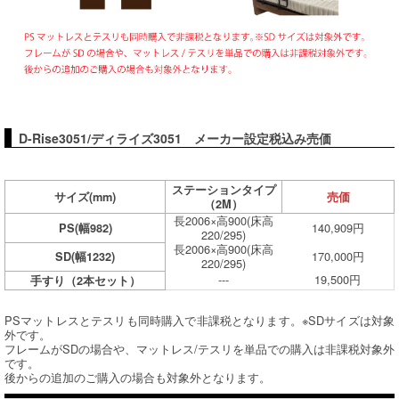
D-Rise3051/ディライズ3051 メーカー設定税込み売価
ステーションタイプ
サイズ(mm)
売価
（2M）
長2006×高900(床高
140,909円
PS(幅982)
220/295)
長2006×高900(床高
170,000円
SD(幅1232)
220/295)
---
19,500円
手すり（2本セット）
PSマットレスとテスリも同時購入で非課税となります。※SDサイズは対象
外です。
フレームがSDの場合や、マットレス/テスリを単品での購入は非課税対象外
です。
後からの追加のご購入の場合も対象外となります。