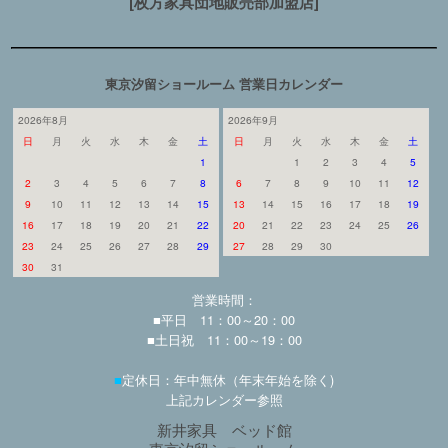
[枚方家具団地販売部加盟店]
東京汐留ショールーム 営業日カレンダー
2026年8月
2026年9月
日
月
火
水
木
金
土
日
月
火
水
木
金
土
1
1
2
3
4
5
2
3
4
5
6
7
8
6
7
8
9
10
11
12
9
10
11
12
13
14
15
13
14
15
16
17
18
19
16
17
18
19
20
21
22
20
21
22
23
24
25
26
23
24
25
26
27
28
29
27
28
29
30
30
31
営業時間：
■平日 11：00～20：00
■土日祝 11：00～19：00
■
定休日：年中無休（年末年始を除く)
上記カレンダー参照
新井家具 ベッド館
東京汐留ショールーム