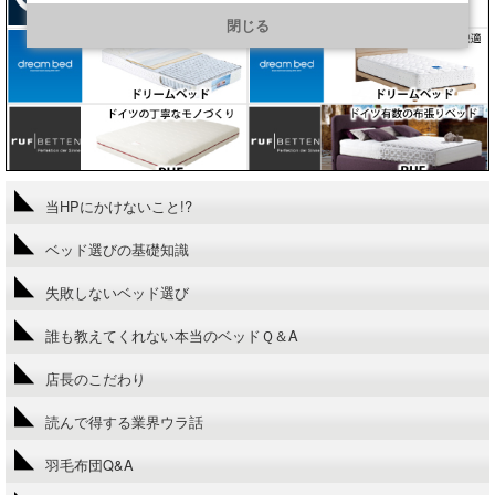
https://line.me/R/ti/p/@901ptzjz
閉じる
当HPにかけないこと!?
ベッド選びの基礎知識
失敗しないベッド選び
誰も教えてくれない本当のベッドＱ＆A
店長のこだわり
読んで得する業界ウラ話
羽毛布団Q&A