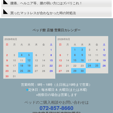
腰痛、ヘルニア等、腰の弱い方にはズバリこれ！
買ったマットレスが合わなかった時の対処法
ベッド館 店舗 営業日カレンダー
2026年8月
2026年9月
日
月
火
水
木
金
土
日
月
火
水
木
金
土
1
1
2
3
4
5
2
3
4
5
6
7
8
6
7
8
9
10
11
12
9
10
11
12
13
14
15
13
14
15
16
17
18
19
16
17
18
19
20
21
22
20
21
22
23
24
25
26
23
24
25
26
27
28
29
27
28
29
30
30
31
営業時間：9時～18時（土日祝は19時まで営業）
■
定休日：毎水曜日 & 火曜日(または木曜)
※祝祭日の場合は営業します
ベッドのご購入相談やお問い合わせは
072-857-8660