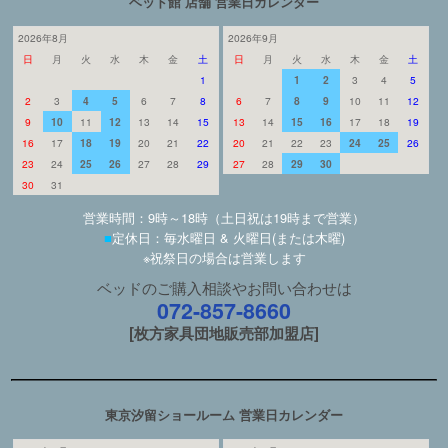
ベッド館 店舗 営業日カレンダー
2026年8月
2026年9月
日
月
火
水
木
金
土
日
月
火
水
木
金
土
1
1
2
3
4
5
2
3
4
5
6
7
8
6
7
8
9
10
11
12
9
10
11
12
13
14
15
13
14
15
16
17
18
19
16
17
18
19
20
21
22
20
21
22
23
24
25
26
23
24
25
26
27
28
29
27
28
29
30
30
31
営業時間：9時～18時（土日祝は19時まで営業）
■
定休日：毎水曜日 & 火曜日(または木曜)
※祝祭日の場合は営業します
ベッドのご購入相談やお問い合わせは
072-857-8660
[枚方家具団地販売部加盟店]
東京汐留ショールーム 営業日カレンダー