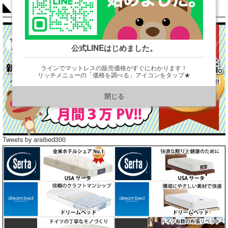
COLUMN
公式LINEはじめました。
ラインでマットレスの販売価格がすぐにわかります！
リッチメニューの「価格を調べる」アイコンをタップ★
https://line.me/R/ti/p/@901ptzjz
閉じる
Tweets by araibed300