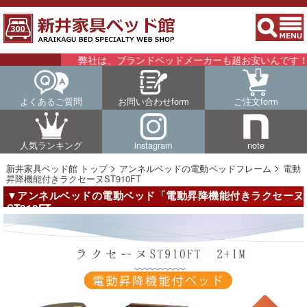
弊社は、ブランドベッドメーカーも超お安いんです！！詳
よくあるご質問
お問い合わせform
ご注文form
人気ランキング
instagram
note
新井家具ベッド館 トップ
アンネルベッドの電動ベッドフレーム
電動
昇降機能付きラクセーヌST910FT
▼アンネルベッドの電動ベッド「電動昇降機能付きラクセーヌ
ST910FT」