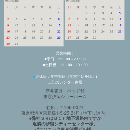
2026年8月
2026年9月
日
月
火
水
木
金
土
日
月
火
水
木
金
土
1
1
2
3
4
5
2
3
4
5
6
7
8
6
7
8
9
10
11
12
9
10
11
12
13
14
15
13
14
15
16
17
18
19
16
17
18
19
20
21
22
20
21
22
23
24
25
26
23
24
25
26
27
28
29
27
28
29
30
30
31
営業時間：
■平日 11：00～20：00
■土日祝 11：00～19：00
■
定休日：年中無休（年末年始を除く)
上記カレンダー参照
新井家具 ベッド館
東京汐留ショールーム
住所：〒105-0021
東京都港区東新橋1-5-25 B1F（地下歩道内）
※弊社ＳＲはＢ１Ｆ地下通路内ですが
近隣の汐留シティーセンター様、
パナソニック東京汐留ビル様、