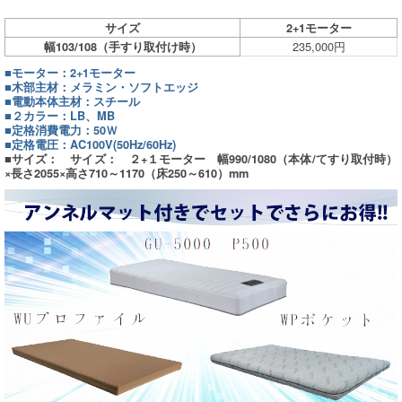
サイズ
2+1モーター
235,000円
幅103/108（手すり取付け時）
■モーター：2+1モーター
■木部主材：メラミン・ソフトエッジ
■電動本体主材：スチール
■２カラー：LB、MB
■定格消費電力：50Ｗ
■定格電圧：AC100V(50Hz/60Hz)
■サイズ： サイズ： ２+１モーター 幅990/1080（本体/てすり取付時）
×長さ2055×高さ710～1170（床250～610）mm