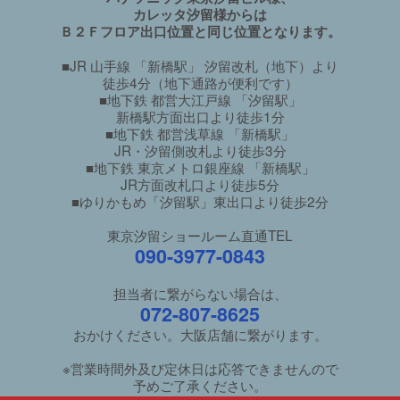
カレッタ汐留様からは
Ｂ２Ｆフロア出口位置と同じ位置となります。
■JR 山手線 「新橋駅」 汐留改札（地下）より
徒歩4分（地下通路が便利です）
■地下鉄 都営大江戸線 「汐留駅」
新橋駅方面出口より徒歩1分
■地下鉄 都営浅草線 「新橋駅」
JR・汐留側改札より徒歩3分
■地下鉄 東京メトロ銀座線 「新橋駅」
JR方面改札口より徒歩5分
■ゆりかもめ「汐留駅」東出口より徒歩2分
東京汐留ショールーム直通TEL
090-3977-0843
担当者に繋がらない場合は、
072-807-8625
おかけください。大阪店舗に繋がります。
※営業時間外及び定休日は応答できませんので
予めご了承ください。