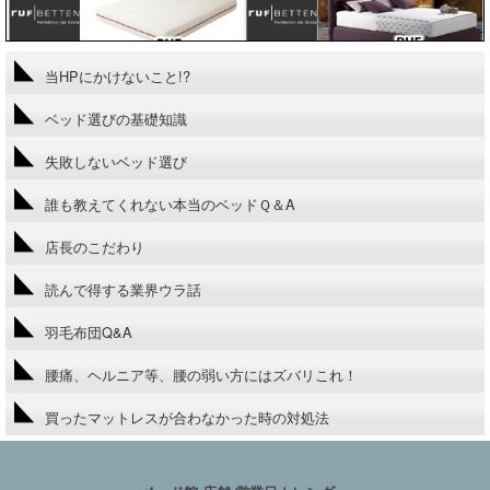
当HPにかけないこと!?
ベッド選びの基礎知識
失敗しないベッド選び
誰も教えてくれない本当のベッドＱ＆A
店長のこだわり
読んで得する業界ウラ話
羽毛布団Q&A
腰痛、ヘルニア等、腰の弱い方にはズバリこれ！
買ったマットレスが合わなかった時の対処法