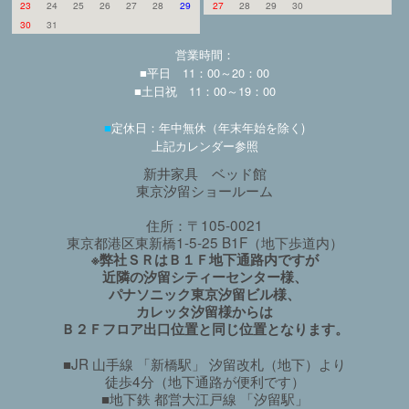
23
24
25
26
27
28
29
27
28
29
30
30
31
営業時間：
■平日 11：00～20：00
■土日祝 11：00～19：00
■
定休日：年中無休（年末年始を除く)
上記カレンダー参照
新井家具 ベッド館
東京汐留ショールーム
住所：〒105-0021
東京都港区東新橋1-5-25 B1F（地下歩道内）
※弊社ＳＲはＢ１Ｆ地下通路内ですが
近隣の汐留シティーセンター様、
パナソニック東京汐留ビル様、
カレッタ汐留様からは
Ｂ２Ｆフロア出口位置と同じ位置となります。
■JR 山手線 「新橋駅」 汐留改札（地下）より
徒歩4分（地下通路が便利です）
■地下鉄 都営大江戸線 「汐留駅」