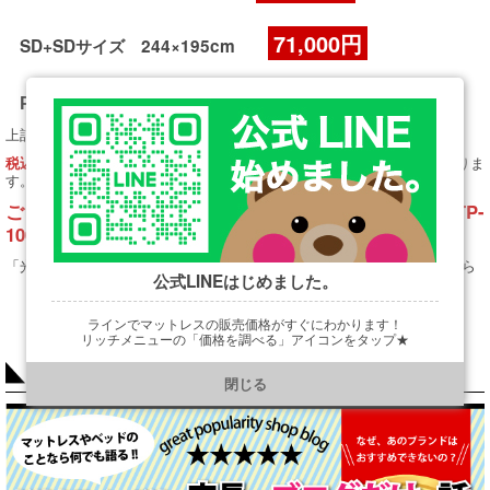
71,000円
SD+SDサイズ 244×195cm
71,000円
PS+Q1サイズ 247×195cm
上記の金額が
となっております。
販売価格
（北海道、沖縄その他離島は別途送料がかかることがありま
税込・送料込!!
す。お問い合わせください。）
ご注文は下の 光電子リバースリープ Ｈ3.5 TP-
1000 専用ご注文ページよりお願いします！！
「光電子リバースリープ Ｈ3.5 TP-1000 ご注文ページ」はこちらから
公式LINEはじめました。
ラインでマットレスの販売価格がすぐにわかります！
リッチメニューの「価格を調べる」アイコンをタップ★
https://line.me/R/ti/p/@901ptzjz
COLUMN
閉じる