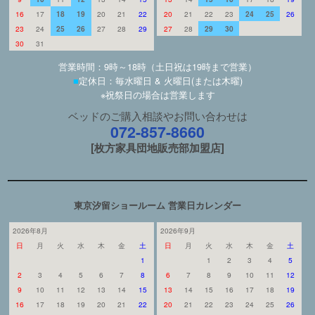
16
17
18
19
20
21
22
20
21
22
23
24
25
26
23
24
25
26
27
28
29
27
28
29
30
30
31
営業時間：9時～18時（土日祝は19時まで営業）
■
定休日：毎水曜日 & 火曜日(または木曜)
※祝祭日の場合は営業します
ベッドのご購入相談やお問い合わせは
072-857-8660
[枚方家具団地販売部加盟店]
東京汐留ショールーム 営業日カレンダー
2026年8月
2026年9月
日
月
火
水
木
金
土
日
月
火
水
木
金
土
1
1
2
3
4
5
2
3
4
5
6
7
8
6
7
8
9
10
11
12
9
10
11
12
13
14
15
13
14
15
16
17
18
19
16
17
18
19
20
21
22
20
21
22
23
24
25
26