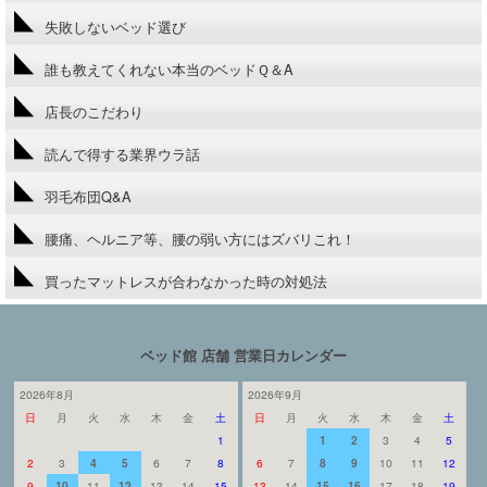
失敗しないベッド選び
誰も教えてくれない本当のベッドＱ＆A
店長のこだわり
読んで得する業界ウラ話
羽毛布団Q&A
腰痛、ヘルニア等、腰の弱い方にはズバリこれ！
買ったマットレスが合わなかった時の対処法
ベッド館 店舗 営業日カレンダー
2026年8月
2026年9月
日
月
火
水
木
金
土
日
月
火
水
木
金
土
1
1
2
3
4
5
2
3
4
5
6
7
8
6
7
8
9
10
11
12
9
10
11
12
13
14
15
13
14
15
16
17
18
19