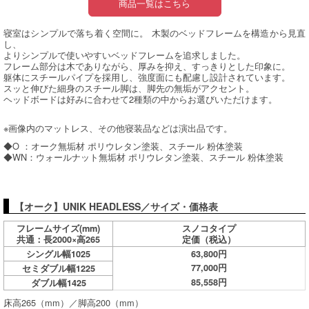
商品一覧はこちら
寝室はシンプルで落ち着く空間に。 木製のベッドフレームを構造から見直
し、
よりシンプルで使いやすいベッドフレームを追求しました。
フレーム部分は木でありながら、厚みを抑え、すっきりとした印象に。
躯体にスチールパイプを採用し、強度面にも配慮し設計されています。
スッと伸びた細身のスチール脚は、脚先の無垢がアクセント。
ヘッドボードは好みに合わせて2種類の中からお選びいただけます。
※画像内のマットレス、その他寝装品などは演出品です。
◆O ：オーク無垢材 ポリウレタン塗装、スチール 粉体塗装
◆WN：ウォールナット無垢材 ポリウレタン塗装、スチール 粉体塗装
【オーク】UNIK HEADLESS／サイズ・価格表
フレームサイズ(mm)
スノコタイプ
共通：長2000×高265
定価（税込）
シングル幅1025
63,800円
77,000円
セミダブル幅1225
85,558円
ダブル幅1425
床高265（mm）／脚高200（mm）