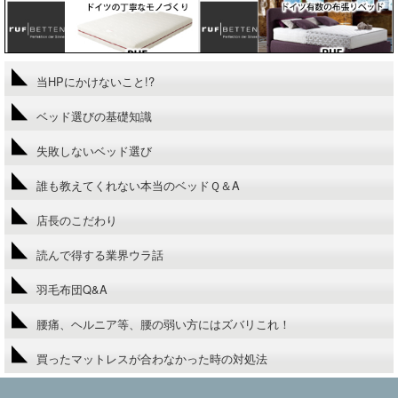
当HPにかけないこと!?
ベッド選びの基礎知識
失敗しないベッド選び
誰も教えてくれない本当のベッドＱ＆A
店長のこだわり
読んで得する業界ウラ話
羽毛布団Q&A
腰痛、ヘルニア等、腰の弱い方にはズバリこれ！
買ったマットレスが合わなかった時の対処法