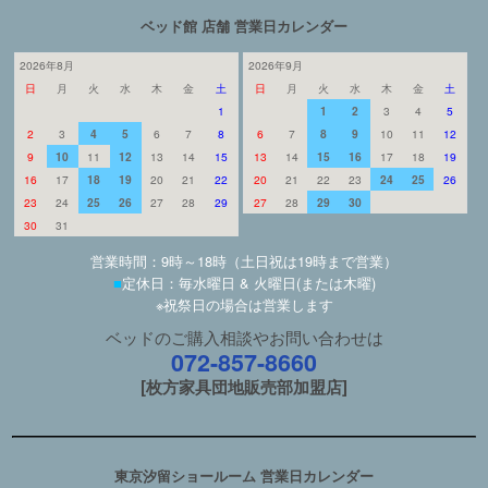
ベッド館 店舗 営業日カレンダー
2026年8月
2026年9月
日
月
火
水
木
金
土
日
月
火
水
木
金
土
1
1
2
3
4
5
2
3
4
5
6
7
8
6
7
8
9
10
11
12
9
10
11
12
13
14
15
13
14
15
16
17
18
19
16
17
18
19
20
21
22
20
21
22
23
24
25
26
23
24
25
26
27
28
29
27
28
29
30
30
31
営業時間：9時～18時（土日祝は19時まで営業）
■
定休日：毎水曜日 & 火曜日(または木曜)
※祝祭日の場合は営業します
ベッドのご購入相談やお問い合わせは
072-857-8660
[枚方家具団地販売部加盟店]
東京汐留ショールーム 営業日カレンダー