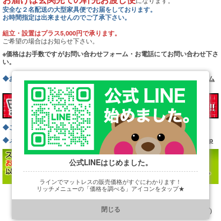
になります。
安全な２名配送の大型家具便でお届をしております。
お時間指定は出来ませんのでご了承下さい。
組立・設置はプラス5,000円で承ります。
ご希望の場合はお知らせ下さい。
※価格はお手数ですがお問い合わせフォーム・お電話にてお問い合わせ下さ
い。
◆お問い合わせフォームはこちら
お問い合わせフォーム
→
◆ご注文フォームはこちらから
ご注文フォーム
→
◆メールでのご注文またはお問い合わせはこちらから
info@bed.ne.jp
公式LINEはじめました。
ラインでマットレスの販売価格がすぐにわかります！
リッチメニューの「価格を調べる」アイコンをタップ★
https://line.me/R/ti/p/@901ptzjz
→
・本体サイズ（シングルサイズ、ダブルサイズ・・・など）
閉じる
→
・床板タイプ（すのこ or ウッドスプリング or モーションタイプ）