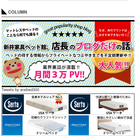
COLUMN
Tweets by araibed300