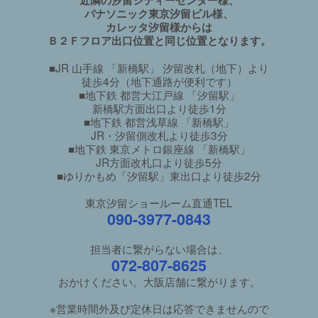
パナソニック東京汐留ビル様、
カレッタ汐留様からは
Ｂ２Ｆフロア出口位置と同じ位置となります。
■JR 山手線 「新橋駅」 汐留改札（地下）より
徒歩4分（地下通路が便利です）
■地下鉄 都営大江戸線 「汐留駅」
新橋駅方面出口より徒歩1分
■地下鉄 都営浅草線 「新橋駅」
JR・汐留側改札より徒歩3分
■地下鉄 東京メトロ銀座線 「新橋駅」
JR方面改札口より徒歩5分
■ゆりかもめ「汐留駅」東出口より徒歩2分
東京汐留ショールーム直通TEL
090-3977-0843
担当者に繋がらない場合は、
072-807-8625
おかけください。大阪店舗に繋がります。
※営業時間外及び定休日は応答できませんので