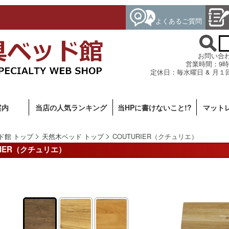
よくあるご質問
お問い合わせ専
営業時間：9時
定休日：毎水曜日 & 月１
案内
当店の人気ランキング
当HPに書けないこと!?
マット
ド館 トップ
天然木ベッド トップ
COUTURIER（クチュリエ）
RIER（クチュリエ）