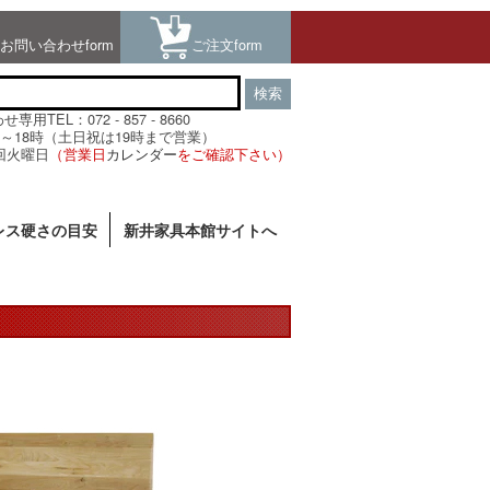
お問い合わせform
ご注文form
検索
用TEL：072 - 857 - 8660
～18時（土日祝は19時まで営業）
回火曜日
（営業日
カレンダー
をご確認下さい）
レス硬さの目安
新井家具本館サイトへ