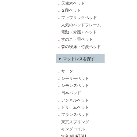
天然木ベッド
２段ベッド
ファブリックベッド
人気のベッドフレーム
電動（介護）ベッド
すのこ・畳ベッド
森の寝床・竹炭ベッド
▼ マットレスを探す
サータ
シーリーベッド
シモンズベッド
日本ベッド
アンネルベッド
ドリームベッド
フランスベッド
東京スプリング
キングコイル
30年MUATSU