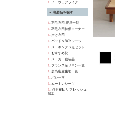
ノーウェアライク
▼ 寝装品を探す
羽毛布団,寝具一覧
羽毛布団特価コーナー
掛け布団
パッド＆BOXシーツ
メーキング６点セット
おすすめ枕
メーカー寝装品
フランス産リネン一覧
超高密度生地一覧
パシーマ
ムートンシーツ
羽毛布団リフレッシュ
加工