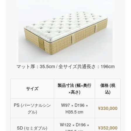
マット厚：35.5cm / 全サイズ共通長さ：196cm
製品寸法 (幅×奥行
価格 (税
サイズ
×高さ)
込)
PS (パーソナルシン
W97 × D196 ×
¥330,000
グル)
H35.5 cm
W122 × D196 ×
¥352,000
SD (セミダブル)