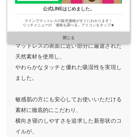
公式LINEはじめました。
ラインでマットレスの販売価格がすぐにわかります！
肌に触れた瞬間、ふんわりと包み込まれる
リッチメニューの「価格を調べる」アイコンをタップ★
https://line.me/R/ti/p/@901ptzjz
ような優しさ。
閉じる
マットレスの表面に近い部分に厳選された
天然素材を使用し、
やわらかなタッチと優れた吸湿性を実現し
ました。
敏感肌の方にも安心してお使いいただける
素材に徹底的にこだわり、
横向き寝のしやすさを追求した新形状のコ
イルが、