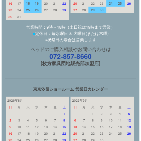
16
17
18
19
20
21
22
20
21
22
23
24
25
26
23
24
25
26
27
28
29
27
28
29
30
30
31
営業時間：9時～18時（土日祝は19時まで営業）
■
定休日：毎水曜日 & 火曜日(または木曜)
※祝祭日の場合は営業します
ベッドのご購入相談やお問い合わせは
072-857-8660
[枚方家具団地販売部加盟店]
東京汐留ショールーム 営業日カレンダー
2026年8月
2026年9月
日
月
火
水
木
金
土
日
月
火
水
木
金
土
1
1
2
3
4
5
2
3
4
5
6
7
8
6
7
8
9
10
11
12
9
10
11
12
13
14
15
13
14
15
16
17
18
19
16
17
18
19
20
21
22
20
21
22
23
24
25
26
23
24
25
26
27
28
29
27
28
29
30