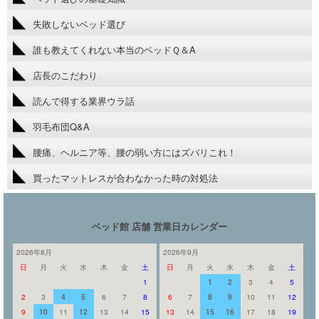
失敗しないベッド選び
誰も教えてくれない本当のベッドＱ＆A
店長のこだわり
読んで得する業界ウラ話
羽毛布団Q&A
腰痛、ヘルニア等、腰の弱い方にはズバリこれ！
買ったマットレスが合わなかった時の対処法
ベッド館 店舗 営業日カレンダー
2026年8月
2026年9月
日
月
火
水
木
金
土
日
月
火
水
木
金
土
1
1
2
3
4
5
2
3
4
5
6
7
8
6
7
8
9
10
11
12
9
10
11
12
13
14
15
13
14
15
16
17
18
19