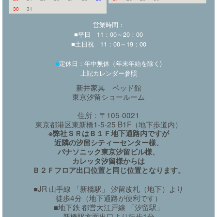
30
31
営業時間：
■平日 11：00～20：00
■土日祝 11：00～19：00
■
定休日：年中無休（年末年始を除く)
上記カレンダー参照
新井家具 ベッド館
東京汐留ショールーム
住所：〒105-0021
東京都港区東新橋1-5-25 B1F（地下歩道内）
※弊社ＳＲはＢ１Ｆ地下通路内ですが
近隣の汐留シティーセンター様、
パナソニック東京汐留ビル様、
カレッタ汐留様からは
Ｂ２Ｆフロア出口位置と同じ位置となります。
■JR 山手線 「新橋駅」 汐留改札（地下）より
徒歩4分（地下通路が便利です）
■地下鉄 都営大江戸線 「汐留駅」
新橋駅方面出口より徒歩1分