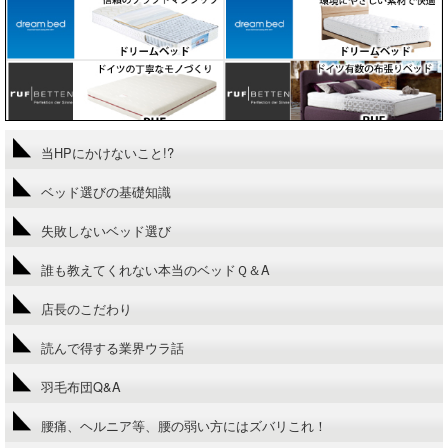
当HPにかけないこと!?
ベッド選びの基礎知識
失敗しないベッド選び
誰も教えてくれない本当のベッドＱ＆A
店長のこだわり
読んで得する業界ウラ話
羽毛布団Q&A
腰痛、ヘルニア等、腰の弱い方にはズバリこれ！