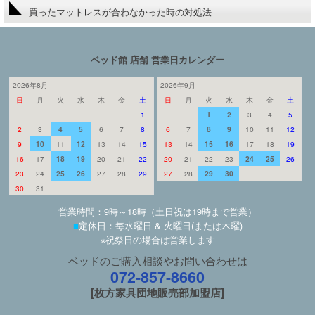
買ったマットレスが合わなかった時の対処法
ベッド館 店舗 営業日カレンダー
2026年8月
2026年9月
日
月
火
水
木
金
土
日
月
火
水
木
金
土
1
1
2
3
4
5
2
3
4
5
6
7
8
6
7
8
9
10
11
12
9
10
11
12
13
14
15
13
14
15
16
17
18
19
16
17
18
19
20
21
22
20
21
22
23
24
25
26
23
24
25
26
27
28
29
27
28
29
30
30
31
営業時間：9時～18時（土日祝は19時まで営業）
■
定休日：毎水曜日 & 火曜日(または木曜)
※祝祭日の場合は営業します
ベッドのご購入相談やお問い合わせは
072-857-8660
[枚方家具団地販売部加盟店]