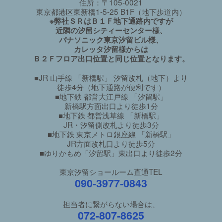
住所：〒105-0021
東京都港区東新橋1-5-25 B1F（地下歩道内）
※弊社ＳＲはＢ１Ｆ地下通路内ですが
近隣の汐留シティーセンター様、
パナソニック東京汐留ビル様、
カレッタ汐留様からは
Ｂ２Ｆフロア出口位置と同じ位置となります。
■JR 山手線 「新橋駅」 汐留改札（地下）より
徒歩4分（地下通路が便利です）
■地下鉄 都営大江戸線 「汐留駅」
新橋駅方面出口より徒歩1分
■地下鉄 都営浅草線 「新橋駅」
JR・汐留側改札より徒歩3分
■地下鉄 東京メトロ銀座線 「新橋駅」
JR方面改札口より徒歩5分
■ゆりかもめ「汐留駅」東出口より徒歩2分
東京汐留ショールーム直通TEL
090-3977-0843
担当者に繋がらない場合は、
072-807-8625