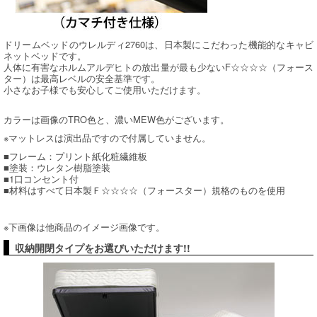
ドリームベッドのウレルディ2760は、日本製にこだわった機能的なキャビ
ネットベッドです。
人体に有害なホルムアルデヒトの放出量が最も少ないF☆☆☆☆（フォース
ター）は最高レベルの安全基準です。
小さなお子様でも安心してご使用いただけます。
カラーは画像のTRO色と、濃いMEW色がございます。
※マットレスは演出品ですので付属していません。
■フレーム：プリント紙化粧繊維板
■塗装：ウレタン樹脂塗装
■1口コンセント付
■材料はすべて日本製Ｆ☆☆☆☆（フォースター）規格のものを使用
※下画像は他商品のイメージ画像です。
収納開閉タイプをお選びいただけます!!