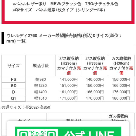
※パネルレザー張り MEW/ブラック色 TRO/ナチュラル色
※Q2サイズ パネル通常1枚タイプ（シリンダー2本）
ウレルディ2760 メーカー希望販売価格(税込)&サイズ(単位：
mm) 一覧
ガス縦収納
ガス縦収納
ガス縦収納
（H29cm）
（H33cm）
（H38cm）
サイズ
製品寸法
カマチ付き
売
カマチ付き
売
カマチ付き
売
価
価
価
幅980
141,000円
146,000円
156,000円
PS
幅1230
151,000円
156,000円
166,000円
SD
幅1400
161,000円
166,000円
176,000円
D
幅1510
171,000円
176,000円
186,000円
Q1
共通サイズ：長2092×高850
ガス横収納
サイズ
製品寸法
（H29cm）
売価
幅980
147,000円
PS