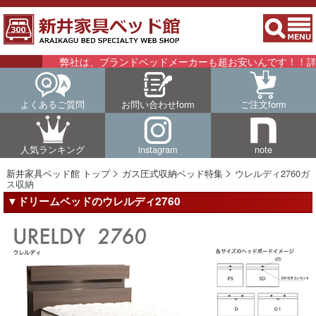
弊社は、ブランドベッドメーカーも超お安いんです！！詳細はこ
よくあるご質問
お問い合わせform
ご注文form
人気ランキング
instagram
note
新井家具ベッド館 トップ
ガス圧式収納ベッド特集
ウレルディ2760ガ
ス収納
▼ドリームベッドのウレルディ2760