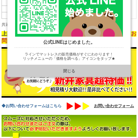
幅1230
157,000円
SD
幅1400
-
D
幅1510
-
Q1
共通サイズ：長2092×高850
上記価格は通常売価になります。
新井家具超特価はお
問い合わせ下さい。
公式LINEはじめました。
ラインでマットレスの販売価格がすぐにわかります！
リッチメニューの「価格を調べる」アイコンをタップ★
https://line.me/R/ti/p/@901ptzjz
閉じる
◆お問い合わせフォームはこちら
お問い合わせフォーム