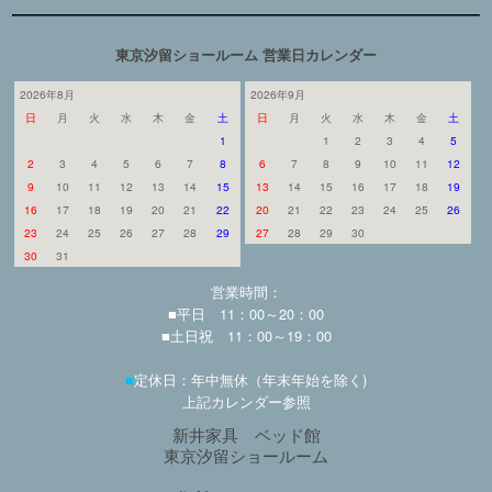
東京汐留ショールーム 営業日カレンダー
2026年8月
2026年9月
日
月
火
水
木
金
土
日
月
火
水
木
金
土
1
1
2
3
4
5
2
3
4
5
6
7
8
6
7
8
9
10
11
12
9
10
11
12
13
14
15
13
14
15
16
17
18
19
16
17
18
19
20
21
22
20
21
22
23
24
25
26
23
24
25
26
27
28
29
27
28
29
30
30
31
営業時間：
■平日 11：00～20：00
■土日祝 11：00～19：00
■
定休日：年中無休（年末年始を除く)
上記カレンダー参照
新井家具 ベッド館
東京汐留ショールーム