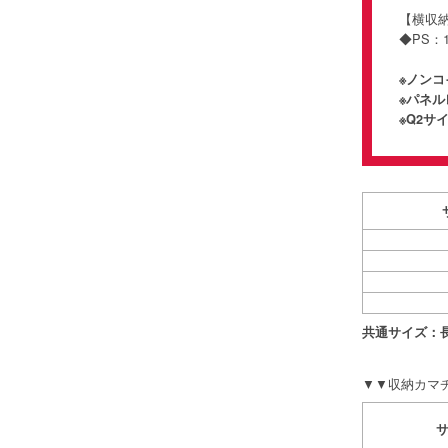
【横
◆PS：1
※ノン
※パネル
※Q2
共通サイズ：長2
▼▼収納カマチ付