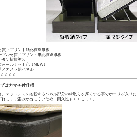
材質／プリント紙化粧繊維板
ーブル材質／プリント紙化粧繊維板
レタン樹脂塗装
ウォールナット色（MEW）
造／ガス収納パネル
F☆☆☆☆
プはカマチ付仕様
は、マットレスを搭載するパネル部分の縁取りを厚くする事でホコリが入りに
ずれにくく歪みが出にくいため、耐久性もＵＰします。