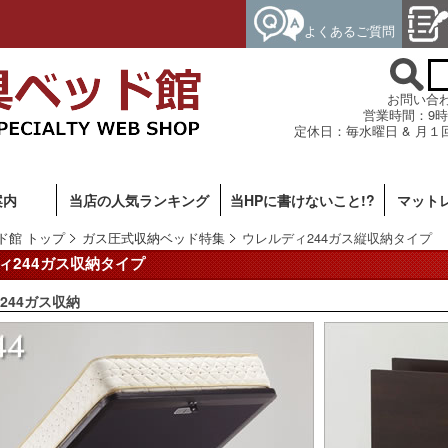
よくあるご質問
お問い合わせ専
営業時間：9時
定休日：毎水曜日 & 月１
案内
当店の人気ランキング
当HPに書けないこと!?
マット
ド館 トップ
ガス圧式収納ベッド特集
ウレルディ244ガス縦収納タイプ
ィ244ガス収納タイプ
244ガス収納