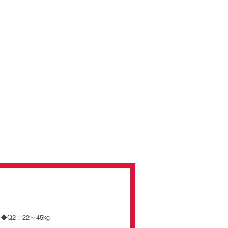
Q2：22～45kg