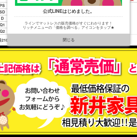
幅980
139,000円
PS
公式LINEはじめました。
幅1230
149,000円
SD
幅1400
159,000円
D
ラインでマットレスの販売価格がすぐにわかります！
幅1510
189,000円
Q1
リッチメニューの「価格を調べる」アイコンをタップ★
幅1640
199,000円
Q2
https://line.me/R/ti/p/@901ptzjz
閉じる
105×高830