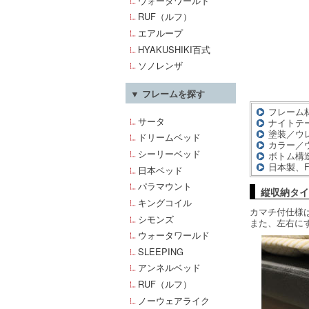
ウォータワールド
RUF（ルフ）
エアループ
HYAKUSHIKI百式
ソノレンザ
▼ フレームを探す
フレーム
サータ
ナイトテ
塗装／ウ
ドリームベッド
カラー／
シーリーベッド
ボトム構
日本製、
日本ベッド
パラマウント
縦収納タイ
キングコイル
カマチ付仕様
シモンズ
また、左右に
ウォータワールド
SLEEPING
アンネルベッド
RUF（ルフ）
ノーウェアライク