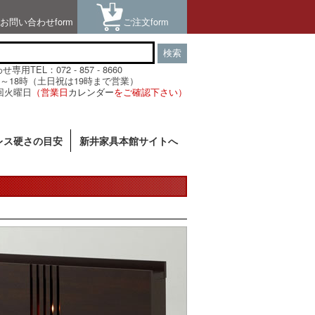
お問い合わせform
ご注文form
検索
用TEL：072 - 857 - 8660
～18時（土日祝は19時まで営業）
回火曜日
（営業日
カレンダー
をご確認下さい）
レス硬さの目安
新井家具本館サイトへ