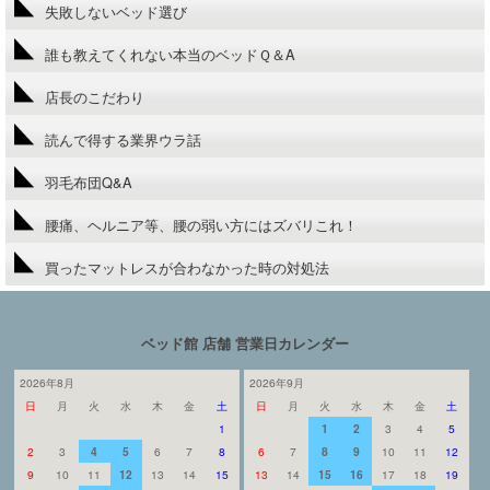
失敗しないベッド選び
誰も教えてくれない本当のベッドＱ＆A
店長のこだわり
読んで得する業界ウラ話
羽毛布団Q&A
腰痛、ヘルニア等、腰の弱い方にはズバリこれ！
買ったマットレスが合わなかった時の対処法
ベッド館 店舗 営業日カレンダー
2026年8月
2026年9月
日
月
火
水
木
金
土
日
月
火
水
木
金
土
1
1
2
3
4
5
2
3
4
5
6
7
8
6
7
8
9
10
11
12
9
10
11
12
13
14
15
13
14
15
16
17
18
19