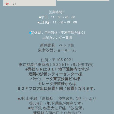
30
31
営業時間：
■平日 11：00～20：00
■土日祝 11：00～19：00
■
定休日：年中無休（年末年始を除く)
上記カレンダー参照
新井家具 ベッド館
東京汐留ショールーム
住所：〒105-0021
東京都港区東新橋1-5-25 B1F（地下歩道内）
※弊社ＳＲはＢ１Ｆ地下通路内ですが
近隣の汐留シティーセンター様、
パナソニック東京汐留ビル様、
カレッタ汐留様からは
Ｂ２Ｆフロア出口位置と同じ位置となります。
■JR 山手線 「新橋駅」 汐留改札（地下）より
徒歩4分（地下通路が便利です）
■地下鉄 都営大江戸線 「汐留駅」
新橋駅方面出口より徒歩1分