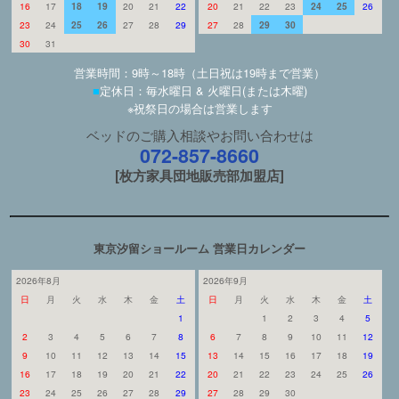
16
17
18
19
20
21
22
20
21
22
23
24
25
26
23
24
25
26
27
28
29
27
28
29
30
30
31
営業時間：9時～18時（土日祝は19時まで営業）
■
定休日：毎水曜日 & 火曜日(または木曜)
※祝祭日の場合は営業します
ベッドのご購入相談やお問い合わせは
072-857-8660
[枚方家具団地販売部加盟店]
東京汐留ショールーム 営業日カレンダー
2026年8月
2026年9月
日
月
火
水
木
金
土
日
月
火
水
木
金
土
1
1
2
3
4
5
2
3
4
5
6
7
8
6
7
8
9
10
11
12
9
10
11
12
13
14
15
13
14
15
16
17
18
19
16
17
18
19
20
21
22
20
21
22
23
24
25
26
23
24
25
26
27
28
29
27
28
29
30