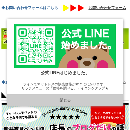
◆お問い合わせフォームはこちら
お問い合わせフォーム
→
・本体サイズ（シングルサイズ、ダブルサイズ・・・など）
→
・高さ（H33 or H38）
公式LINEはじめました。
◆お問い合わせフォームはこちら
お問い合わせフォーム
ラインでマットレスの販売価格がすぐにわかります！
リッチメニューの「価格を調べる」アイコンをタップ★
COLUMN
https://line.me/R/ti/p/@901ptzjz
閉じる