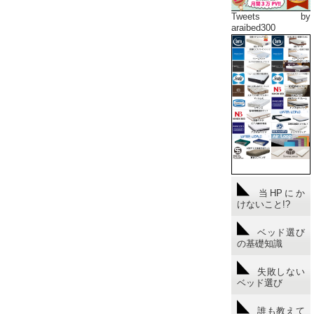
Tweets by
araibed300
当HPにか
けないこと!?
ベッド選び
の基礎知識
失敗しない
ベッド選び
誰も教えて