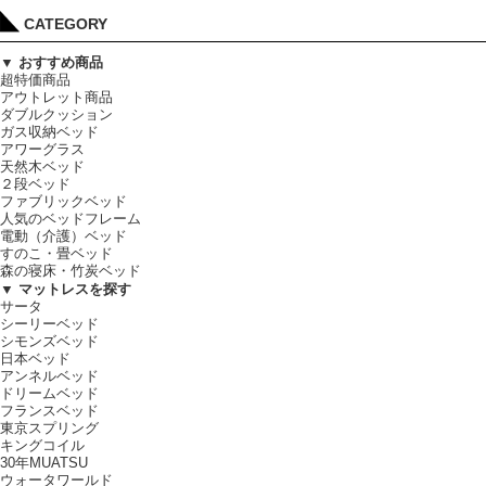
CATEGORY
▼ おすすめ商品
超特価商品
アウトレット商品
ダブルクッション
ガス収納ベッド
アワーグラス
天然木ベッド
２段ベッド
ファブリックベッド
人気のベッドフレーム
電動（介護）ベッド
すのこ・畳ベッド
森の寝床・竹炭ベッド
▼ マットレスを探す
サータ
シーリーベッド
シモンズベッド
日本ベッド
アンネルベッド
ドリームベッド
フランスベッド
東京スプリング
キングコイル
30年MUATSU
ウォータワールド