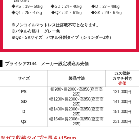
【縦収納】
◆PS：19～50kg ◆SD：24～48kg ◆D：27～49kg
◆Q1：25～47kg ◆Q2：31～61kg ◆SK：29～67kg
※ノンコイルマットレスは搭載不可となります。
※パネル布張り グレー色
※Q2・SKサイズ パネル分割タイプ（シリンダー3本）
プライシア2144 メーカー設定税込み売価
ガス収納
サイズ
製品寸法
カマチ付き
売価
幅980×長2006×高850(座面高
PS
131,000円
265)
幅1230×長2006×高850(座面高
SD
141,000円
265)
幅1400×長2006×高850(座面高
D
151,000円
265)
幅1640×長2006×高850(座面高
Q2
231,000円
265)
※ガス収納タイプは長さ+15mm