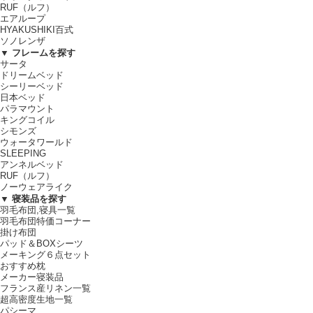
RUF（ルフ）
エアループ
HYAKUSHIKI百式
ソノレンザ
▼ フレームを探す
サータ
ドリームベッド
シーリーベッド
日本ベッド
パラマウント
キングコイル
シモンズ
ウォータワールド
SLEEPING
アンネルベッド
RUF（ルフ）
ノーウェアライク
▼ 寝装品を探す
羽毛布団,寝具一覧
羽毛布団特価コーナー
掛け布団
パッド＆BOXシーツ
メーキング６点セット
おすすめ枕
メーカー寝装品
フランス産リネン一覧
超高密度生地一覧
パシーマ