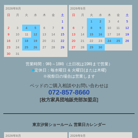
2026年8月
2026年9月
日
月
火
水
木
金
土
日
月
火
水
木
金
土
1
1
2
3
4
5
2
3
4
5
6
7
8
6
7
8
9
10
11
12
9
10
11
12
13
14
15
13
14
15
16
17
18
19
16
17
18
19
20
21
22
20
21
22
23
24
25
26
23
24
25
26
27
28
29
27
28
29
30
30
31
営業時間：9時～18時（土日祝は19時まで営業）
■
定休日：毎水曜日 & 火曜日(または木曜)
※祝祭日の場合は営業します
ベッドのご購入相談やお問い合わせは
072-857-8660
[枚方家具団地販売部加盟店]
東京汐留ショールーム 営業日カレンダー
2026年8月
2026年9月