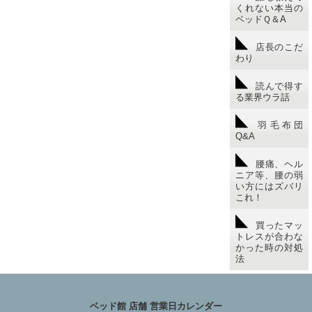
くれない本当の
ベッドＱ＆A
店長のこだ
わり
読んで得す
る業界ウラ話
羽毛布団
Q&A
腰痛、ヘル
ニア等、腰の弱
い方にはズバリ
これ！
買ったマッ
トレスが合わな
かった時の対処
法
ベッド館 店舗 営業日カレンダー