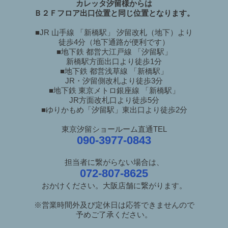
カレッタ汐留様からは
Ｂ２Ｆフロア出口位置と同じ位置となります。
■JR 山手線 「新橋駅」 汐留改札（地下）より
徒歩4分（地下通路が便利です）
■地下鉄 都営大江戸線 「汐留駅」
新橋駅方面出口より徒歩1分
■地下鉄 都営浅草線 「新橋駅」
JR・汐留側改札より徒歩3分
■地下鉄 東京メトロ銀座線 「新橋駅」
JR方面改札口より徒歩5分
■ゆりかもめ「汐留駅」東出口より徒歩2分
東京汐留ショールーム直通TEL
090-3977-0843
担当者に繋がらない場合は、
072-807-8625
おかけください。大阪店舗に繋がります。
※営業時間外及び定休日は応答できませんので
予めご了承ください。