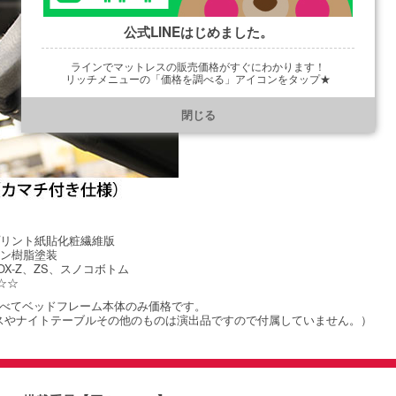
公式LINEはじめました。
ラインでマットレスの販売価格がすぐにわかります！
リッチメニューの「価格を調べる」アイコンをタップ★
https://line.me/R/ti/p/@901ptzjz
閉じる
プリント紙貼化粧繊維版
タン樹脂塗装
OX-Z、ZS、スノコボトム
☆☆
すべてベッドフレーム本体のみ価格です。
やナイトテーブルその他のものは演出品ですので付属していません。）