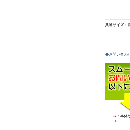
共通サイズ：長1
◆お問い合わ
→
・本体
→