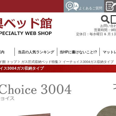
よくあるご質問
お問い合わせ専
営業時間：9時
定休日：毎水曜日 & 月１
案内
当店の人気ランキング
当HPに書けないこと!?
マット
ド館 トップ
ガス圧式収納ベッド特集
イーチョイス3004ガス収納タイプ
イス3004ガス収納タイプ