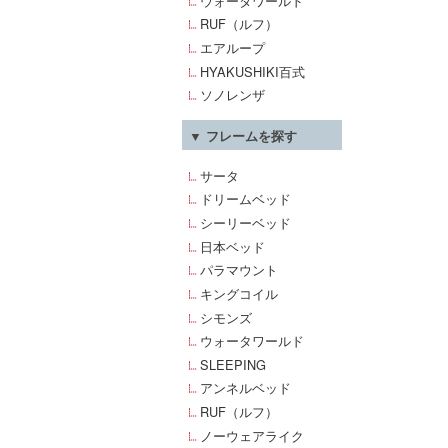
ウォータワールド
RUF（ルフ）
エアループ
HYAKUSHIKI百式
ソノレンザ
▼ フレームを探す
サータ
ドリームベッド
シーリーベッド
日本ベッド
パラマウント
キングコイル
シモンズ
ウォータワールド
SLEEPING
アンネルベッド
RUF（ルフ）
ノーウェアライク