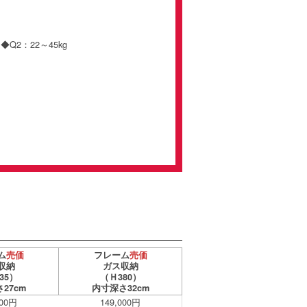
Q2：22～45kg
ム
売価
フレーム
売価
収納
ガス収納
35）
（Ｈ380）
27cm
内寸深さ32cm
000円
149,000円