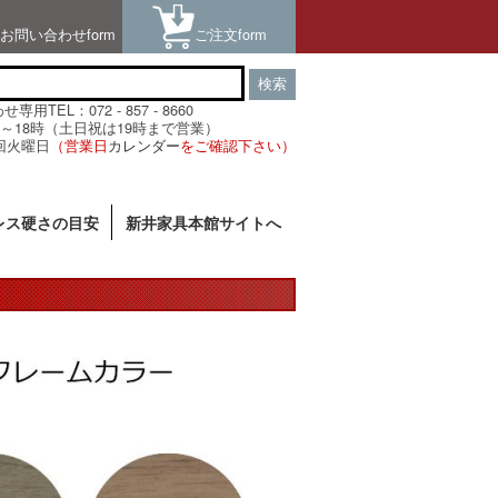
お問い合わせform
ご注文form
検索
用TEL：072 - 857 - 8660
～18時（土日祝は19時まで営業）
回火曜日
（営業日
カレンダー
をご確認下さい）
レス硬さの目安
新井家具本館サイトへ