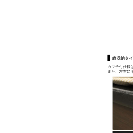
縦収納タイ
カマチ付仕様
また、左右に