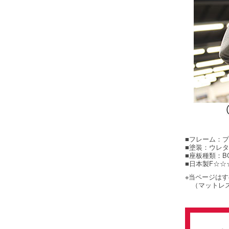
■フレーム：
■塗装：ウレ
■座板種類：B
■日本製F☆☆
※当ページは
（マットレス