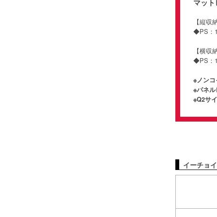
マット
【縦
◆PS：
【横
◆PS：1
※ノン
※パネル
※Q2
イーチョイ