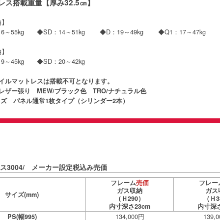
レス搭載重量【厚み32.5㎝】
収納】
16～55kg ◆SD：14～51kg ◆D：19～49kg ◆Q1：17～47kg ◆
収納】
9～45kg ◆SD：20～42kg
コイルマットレスは搭載不可となります。
レザー張り MEW/ブラック色 TRO/ナチュラル色
サイズ パネル通常1枚タイプ（シリンダー2本）
ス3004/ メーカー設定税込み売価
フレーム
売価
フレー
ガス収納
ガス
サイズ
(mm)
（Ｈ290）
（Ｈ3
内寸深さ23cm
内寸深さ
134,000円
139,
PS(幅995)