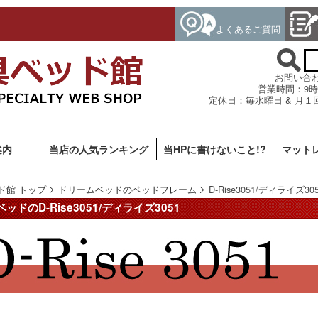
よくあるご質問
お問い合わせ専
営業時間：9時
定休日：毎水曜日 & 月１
案内
当店の人気ランキング
当HPに書けないこと!?
マット
ド館 トップ
ドリームベッドのベッドフレーム
D-Rise3051/ディライズ30
ドのD-Rise3051/ディライズ3051