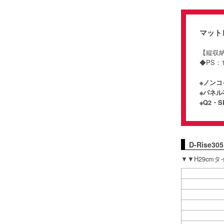
マット
【縦
◆PS：
※ノン
※パネ
※Q2・
D-Rise
▼▼H29cm