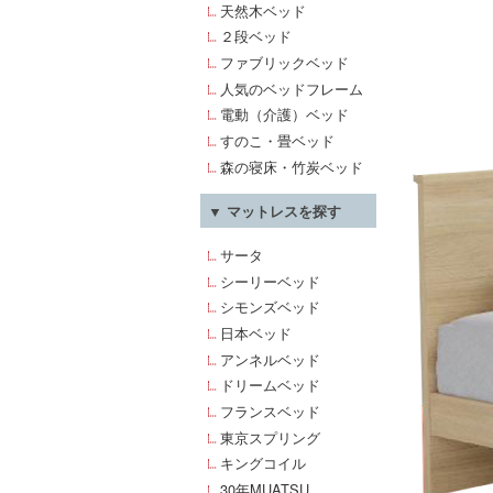
天然木ベッド
２段ベッド
ファブリックベッド
人気のベッドフレーム
電動（介護）ベッド
すのこ・畳ベッド
森の寝床・竹炭ベッド
▼ マットレスを探す
サータ
シーリーベッド
シモンズベッド
日本ベッド
アンネルベッド
ドリームベッド
フランスベッド
東京スプリング
キングコイル
30年MUATSU