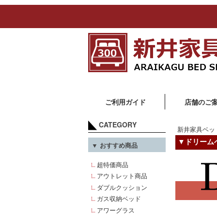
ご利用ガイド
店舗のご
CATEGORY
新井家具ベッ
▼ドリームベッ
▼ おすすめ商品
超特価商品
アウトレット商品
ダブルクッション
ガス収納ベッド
アワーグラス