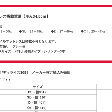
レス搭載重量【厚み34.5cm】
収納】
19～50kg ◆SD：24～48kg ◆D：27～49kg ◆Q1：25～47kg ◆
コイルマットレスは搭載不可となります。
ル布張り グレー色
SKサイズ パネル分割タイプ（シリンダー3本）
3051/ディライズ3051 メーカー設定税込み売価
タイプ▼▼
サイズ
PS（幅981）
SD（幅1230）
D（幅1401）
Q1（幅1511）