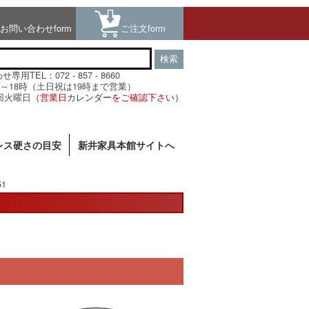
お問い合わせform
ご注文form
検索
用TEL：072 - 857 - 8660
～18時（土日祝は19時まで営業）
回火曜日
（営業日
カレンダー
をご確認下さい）
レス硬さの目安
新井家具本館サイトへ
51