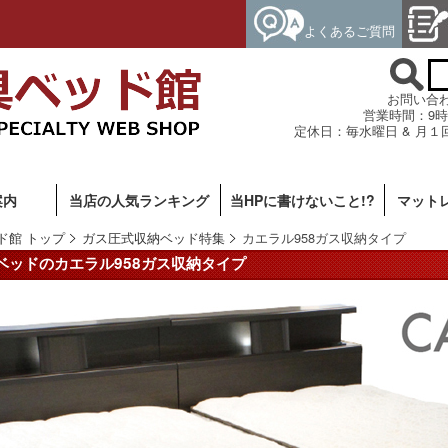
よくあるご質問
お問い合わせ専
営業時間：9時
定休日：毎水曜日 & 月１
案内
当店の人気ランキング
当HPに書けないこと!?
マット
ド館 トップ
ガス圧式収納ベッド特集
カエラル958ガス収納タイプ
ベッドのカエラル958ガス収納タイプ