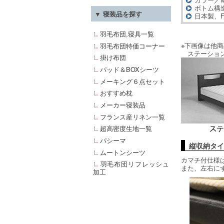
ボトム構
▼ 寝装品を探す
日本製、
羽毛布団,寝具一覧
※下画像は他
羽毛布団特価コーナー
ステーション
掛け布団
パッド＆BOXシーツ
メーキング６点セット
おすすめ枕
メーカー寝装品
フランス産リネン一覧
超高密度生地一覧
パシーマ
縦収納タイ
ムートンシーツ
カマチ付仕様
羽毛布団リフレッシュ
また、左右に
加工