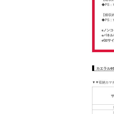
◆PS：
【横
◆PS：1
※ノン
※パネル
※Q2
カエラル9
▼▼収納カマチ付