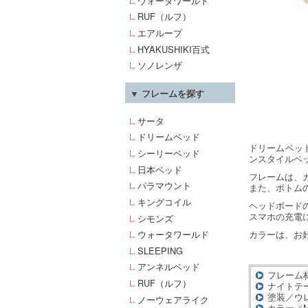
ウォータワールド
RUF（ルフ）
エアループ
HYAKUSHIKI百式
ソノレンザ
▼ フレームを探す
サータ
ドリームベッド
ドリームベッ
シーリーベッド
ンスタイルベ
日本ベッド
フレームは、
パラマウント
また、ボトムの
キングコイル
ヘッドボードの
スマホの充電
シモンズ
カラーは、お好
ウォータワールド
SLEEPING
アンネルベッド
フレーム
RUF（ルフ）
ナイトテ
塗装／ウ
ノーウェアライク
カラー／M