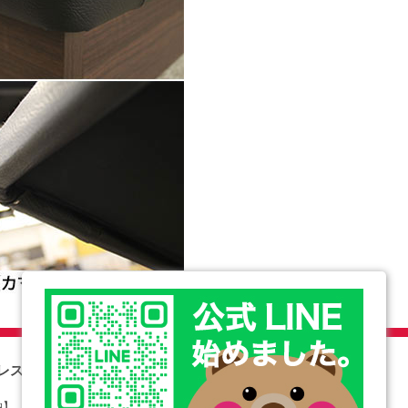
レス搭載重量【厚み32.5㎝】
収納】