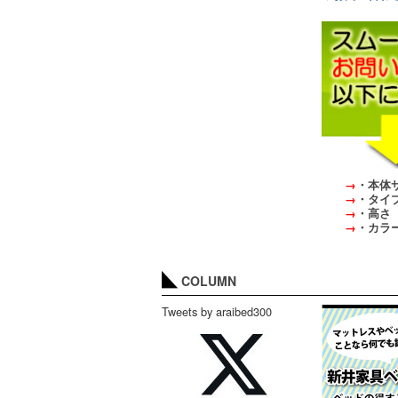
→
・本体
→
・タイ
→
・高さ（H
→
・カラー（
COLUMN
Tweets by araibed300