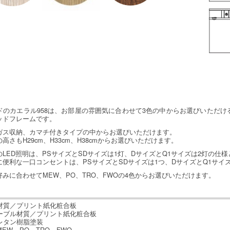
ドのカエラル958は、お部屋の雰囲気に合わせて3色の中からお選びいただけ
ッドフレームです。
ガス収納、カマチ付きタイプの中からお選びいただけます。
高さもH29cm、H33cm、H38cmからお選びいただけます。
LED照明は、PSサイズとSDサイズは1灯、DサイズとQ1サイズは2灯の仕
に便利な一口コンセントは、PSサイズとSDサイズは1つ、DサイズとQ1サ
みに合わせてMEW、PO、TRO、FWOの4色からお選びいただけます。
材質／プリント紙化粧合板
ーブル材質／プリント紙化粧合板
レタン樹脂塗装
EW、PO、TRO、FWO