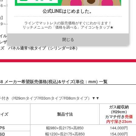
16～55kg ◆SD：14～51kg ◆D：19～49kg ◆Q1：17～47kg ◆
公式LINEはじめました。
収納】
ラインでマットレスの販売価格がすぐにわかります！
9～45kg ◆SD：20～42kg
リッチメニューの「価格を調べる」アイコンをタップ★
https://line.me/R/ti/p/@901ptzjz
コイルマットレスは搭載不可となります。
閉じる
レザー張り MEW/ブラック色 TRO/ナチュラル色
サイズ パネル通常1枚タイプ（シリンダー2本）
58 メーカー希望販売価格(税込)&サイズ(単位：mm) 一覧
き（H29cmタイプ/H33cmタイプ/H38cmタイプ）▼▼
ガス縦収納
（H29cm）
サイズ
製品寸法
カマチ付き
売価
内寸深さ23cm
幅980×長2175×高850
144,000円
PS
幅1230×長2175×高850
154,000円
SD