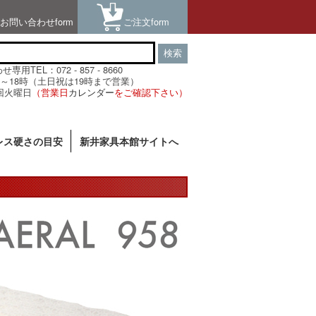
お問い合わせform
ご注文form
検索
用TEL：072 - 857 - 8660
～18時（土日祝は19時まで営業）
回火曜日
（営業日
カレンダー
をご確認下さい）
レス硬さの目安
新井家具本館サイトへ