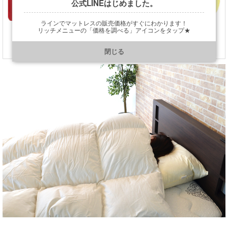
公式LINEはじめました。
ラインでマットレスの販売価格がすぐにわかります！
◆エクセルゴールドラベル
◆ニューゴールドラベル
リッチメニューの「価格を調べる」アイコンをタップ★
・使用羽毛品質 ★★★★
・使用羽毛品質 ★★★
・嵩高性145mm以上
https://line.me/R/ti/p/@901ptzjz
・嵩高性120mm以上
・ダウンパワー350DP以上
閉じる
・ダウンパワー300DP以上