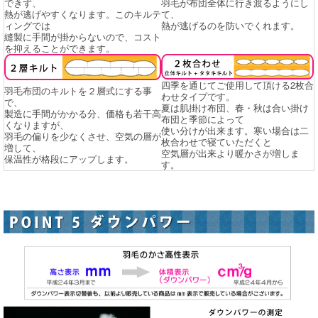
できず、
羽毛が布団全体に行き渡るようにし
熱が逃げやすくなります。このキルテ
て、
ィングでは
熱が逃げるのを防いでくれます。
縫製に手間が掛からないので、コスト
を抑えることができます。
四季を通じてご使用して頂ける2枚合
羽毛布団のキルトを２層式にする事
わせタイプです。
で、
夏は肌掛け布団、春・秋は合い掛け
製造に手間がかかる分、価格も若干高
布団と季節によって
くなりますが、
使い分けが出来ます。寒い場合は二
羽毛の偏りを少なくさせ、空気の層が
枚合わせで寝ていただくと
増して、
空気層が出来より暖かさが増しま
保温性が格段にアップします。
す。