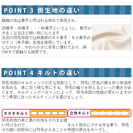
織物の糸は番手と呼ばれる単位で表現され、
20番手・30番手・・・80番手というように、数字が
大きくなるほど細い糸になります。
当店の羽毛布団では綿素材の６０番手・８０番手の
サテン（朱子織）生地を使用しています。
しなやかさ、やわらかさに非常に優れており、綿
100％で肌触りも抜群です。
羽毛布団のキルティングの主な役割として、羽毛に空気の層を作り保温性
を高める、体に沿う様な形にする、羽毛の偏りを抑えるといった働きがあ
ります。キルティングパターンによって、羽毛布団の性能が変わりますの
でご希望に合ったキルティングを選びましょう。
羽毛布団の表と裏の生地をそのまま縫
い付けるので、
キルト部分にマチを作る事で、羽毛
その縫い目部分には羽毛が入ることが
布団の厚みをキープし、