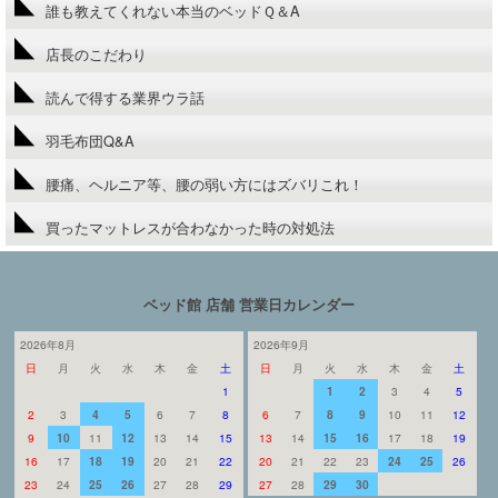
誰も教えてくれない本当のベッドＱ＆A
店長のこだわり
読んで得する業界ウラ話
羽毛布団Q&A
腰痛、ヘルニア等、腰の弱い方にはズバリこれ！
買ったマットレスが合わなかった時の対処法
ベッド館 店舗 営業日カレンダー
2026年8月
2026年9月
日
月
火
水
木
金
土
日
月
火
水
木
金
土
1
1
2
3
4
5
2
3
4
5
6
7
8
6
7
8
9
10
11
12
9
10
11
12
13
14
15
13
14
15
16
17
18
19
16
17
18
19
20
21
22
20
21
22
23
24
25
26
23
24
25
26
27
28
29
27
28
29
30