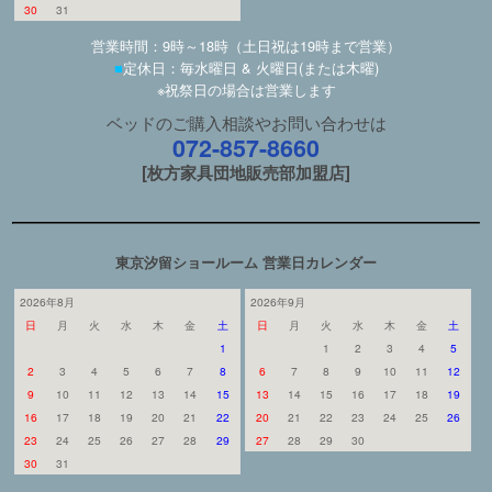
30
31
営業時間：9時～18時（土日祝は19時まで営業）
■
定休日：毎水曜日 & 火曜日(または木曜)
※祝祭日の場合は営業します
ベッドのご購入相談やお問い合わせは
072-857-8660
[枚方家具団地販売部加盟店]
東京汐留ショールーム 営業日カレンダー
2026年8月
2026年9月
日
月
火
水
木
金
土
日
月
火
水
木
金
土
1
1
2
3
4
5
2
3
4
5
6
7
8
6
7
8
9
10
11
12
9
10
11
12
13
14
15
13
14
15
16
17
18
19
16
17
18
19
20
21
22
20
21
22
23
24
25
26
23
24
25
26
27
28
29
27
28
29
30
30
31