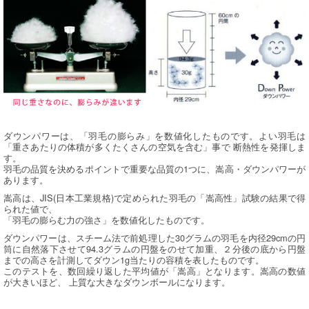
ダウンパワーは、「羽毛の膨らみ」を数値化したものです。よい羽毛は
「重さあたりの体積が多くたくさんの空気を含む」事で 断熱性を発揮しま
す。
羽毛の品質を決めるポイントで重要な品質の1つに、嵩高・ダウンパワーが
あります。
嵩高は、JIS(日本工業規格)で定められた羽毛の「嵩高性」試験の結果で得
られた値で、
「羽毛の膨らむ力の強さ」を数値化したものです。
ダウンパワーは、スチーム法で前処理した30グラムの羽毛を内径29cmの円
筒に自然落下させて94.3グラムの円盤をのせて加重、２分後の底から円盤
までの高さを計測してダウン1g当たりの容積を表したものです。
このテストを、数回繰り返した平均値が「嵩高」となります。嵩高の数値
が大きいほど、 上質な大きなダウンボールになります。