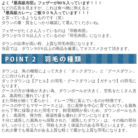
よく『最高級布団』フェザーが90％入っています！！！
などの広告を見ますが、これは食べ物に例えると
『最高級カレー』ご飯９０％入っています！！！
と言っているようなものです（笑）
ダウンの量・質をしっかり確認して選んでくださいね。
フェザーがたくさん入っているのは『羽根布団』
ダウンが５０％以上入っているのが『羽毛布団』になります。
ダウンの比率が高い程、上質な羽毛布団になります。
当店では、ダウン９0％以上の商品を厳選してオススメさせて頂きます。
ダウンは、鳥の種類によって大きく「ダックダウン」と「グースダウン」
とに分けられます。
ダックダウンは【アヒル】の羽毛・グースダウンは【ガチョウ】の羽毛に
なります。
グースの方が体格が大きい為、ダウンボールが大きく、空気をたくさん含
み、嵩高性に優れています。
また羽枝が細くて柔らかく、ドレープ性に富んでいるのが特徴です。
グースの中でもマザーグースとは、主に産卵を中心に育てられている親鳥
から丁寧に採取された羽毛です。飼育期間が長いため、ダウンボールも大
きく、嵩高性、弾力性、保温性最も優れたダウンになります。
十分に成長した親鳥から採取された「成熟したダウン」は、その核の部分
がしっかりとしていて、羽枝も大きく保温力のある羽毛といえます。その
ため少量でも保温力がある上質な軽くて暖かな上質な羽毛になります。