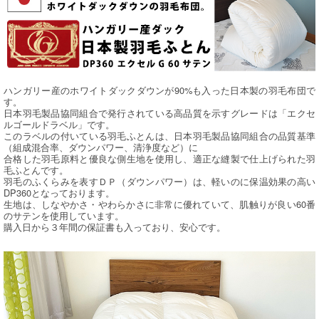
ハンガリー産のホワイトダックダウンが90%も入った日本製の羽毛布団で
す。
日本羽毛製品協同組合で発行されている高品質を示すグレードは「エクセ
ルゴールドラベル」です。
このラベルの付いている羽毛ふとんは、日本羽毛製品協同組合の品質基準
（組成混合率、ダウンパワー、清浄度など）に
合格した羽毛原料と優良な側生地を使用し、適正な縫製で仕上げられた羽
毛ふとんです。
羽毛のふくらみを表すＤＰ（ダウンパワー）は、軽いのに保温効果の高い
DP360となっております。
生地は、しなやかさ・やわらかさに非常に優れていて、肌触りが良い60番
のサテンを使用しています。
購入日から３年間の保証書も入っており、安心です。