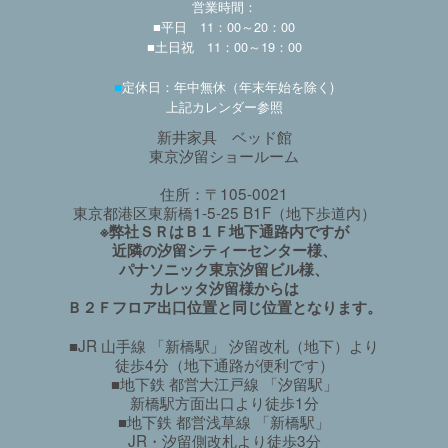
営業時間：
■平日 11：00～20：00
■土日祝 11：00～19：00
■
定休日：年中無休（年末年始を除く)
上記カレンダー参照
新井家具 ベッド館
東京汐留ショールーム
住所：〒105-0021
東京都港区東新橋1-5-25 B1F（地下歩道内）
※弊社ＳＲはＢ１Ｆ地下通路内ですが
近隣の汐留シティーセンター様、
パナソニック東京汐留ビル様、
カレッタ汐留様からは
Ｂ２Ｆフロア出口位置と同じ位置となります。
■JR 山手線 「新橋駅」 汐留改札（地下）より
徒歩4分（地下通路が便利です）
■地下鉄 都営大江戸線 「汐留駅」
新橋駅方面出口より徒歩1分
■地下鉄 都営浅草線 「新橋駅」
JR・汐留側改札より徒歩3分