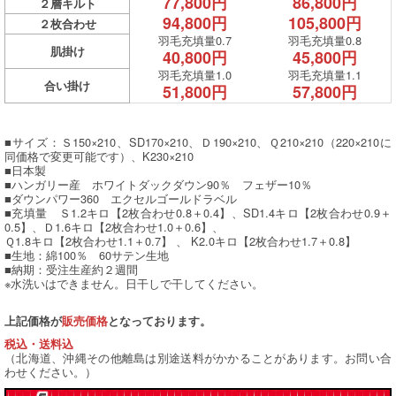
77,800円
86,800円
２層キルト
94,800円
105,800円
２枚合わせ
羽毛充填量0.7
羽毛充填量0.8
肌掛け
40,800円
45,800円
羽毛充填量1.0
羽毛充填量1.1
合い掛け
51,800円
57,800円
■サイズ：Ｓ150×210、SD170×210、Ｄ190×210、Ｑ210×210（220×210に
同価格で変更可能です）、K230×210
■日本製
■ハンガリー産 ホワイトダックダウン90％ フェザー10％
■ダウンパワー360 エクセルゴールドラベル
■充填量 Ｓ1.2キロ【2枚合わせ0.8＋0.4】、SD1.4キロ【2枚合わせ0.9＋
0.5】、Ｄ1.6キロ【2枚合わせ1.0＋0.6】、
Ｑ1.8キロ【2枚合わせ1.1＋0.7】 、 K2.0キロ【2枚合わせ1.7＋0.8】
■生地：綿100％ 60サテン生地
■納期：受注生産約２週間
※水洗いはできません。日干しで干してください。
上記価格が
販売価格
となっております。
税込・送料込
（北海道、沖縄その他離島は別途送料がかかることがあります。お問い合
わせください。）