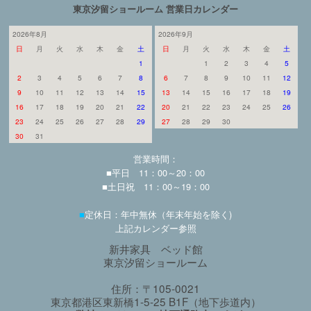
東京汐留ショールーム 営業日カレンダー
2026年8月
2026年9月
日
月
火
水
木
金
土
日
月
火
水
木
金
土
1
1
2
3
4
5
2
3
4
5
6
7
8
6
7
8
9
10
11
12
9
10
11
12
13
14
15
13
14
15
16
17
18
19
16
17
18
19
20
21
22
20
21
22
23
24
25
26
23
24
25
26
27
28
29
27
28
29
30
30
31
営業時間：
■平日 11：00～20：00
■土日祝 11：00～19：00
■
定休日：年中無休（年末年始を除く)
上記カレンダー参照
新井家具 ベッド館
東京汐留ショールーム
住所：〒105-0021
東京都港区東新橋1-5-25 B1F（地下歩道内）