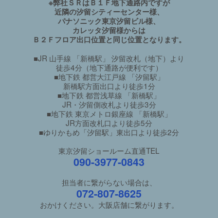
※弊社ＳＲはＢ１Ｆ地下通路内ですが
近隣の汐留シティーセンター様、
パナソニック東京汐留ビル様、
カレッタ汐留様からは
Ｂ２Ｆフロア出口位置と同じ位置となります。
■JR 山手線 「新橋駅」 汐留改札（地下）より
徒歩4分（地下通路が便利です）
■地下鉄 都営大江戸線 「汐留駅」
新橋駅方面出口より徒歩1分
■地下鉄 都営浅草線 「新橋駅」
JR・汐留側改札より徒歩3分
■地下鉄 東京メトロ銀座線 「新橋駅」
JR方面改札口より徒歩5分
■ゆりかもめ「汐留駅」東出口より徒歩2分
東京汐留ショールーム直通TEL
090-3977-0843
担当者に繋がらない場合は、
072-807-8625
おかけください。大阪店舗に繋がります。