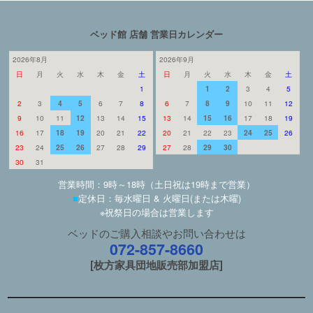
ベッド館 店舗 営業日カレンダー
2026年8月
2026年9月
日
月
火
水
木
金
土
日
月
火
水
木
金
土
1
1
2
3
4
5
2
3
4
5
6
7
8
6
7
8
9
10
11
12
9
10
11
12
13
14
15
13
14
15
16
17
18
19
16
17
18
19
20
21
22
20
21
22
23
24
25
26
23
24
25
26
27
28
29
27
28
29
30
30
31
営業時間：9時～18時（土日祝は19時まで営業）
■
定休日：毎水曜日 & 火曜日(または木曜)
※祝祭日の場合は営業します
ベッドのご購入相談やお問い合わせは
072-857-8660
[枚方家具団地販売部加盟店]