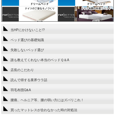
当HPにかけないこと!?
ベッド選びの基礎知識
失敗しないベッド選び
誰も教えてくれない本当のベッドＱ＆A
店長のこだわり
読んで得する業界ウラ話
羽毛布団Q&A
腰痛、ヘルニア等、腰の弱い方にはズバリこれ！
買ったマットレスが合わなかった時の対処法