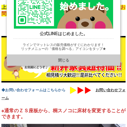
上記価格は通常売価になります。
新井家具超特価はお
問い合わせ下さい。
公式LINEはじめました。
ラインでマットレスの販売価格がすぐにわかります！
リッチメニューの「価格を調べる」アイコンをタップ★
https://line.me/R/ti/p/@901ptzjz
閉じる
◆お問い合わせフォームはこちらから
お問い合わせフォ
ーム
※通常のＺＳ座板から、桐スノコに床材を変更することが
できます。