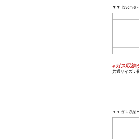
▼▼H33cm
※ガス収納
共通サイズ：長2
▼▼ガス収納H