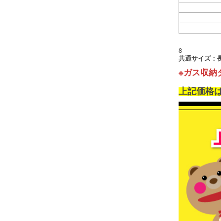
8
共通サイズ：長2
※ガス収納
上記価格