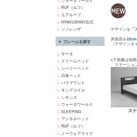
ウォータワールド
RUF（ルフ）
エアループ
HYAKUSHIKI百式
デザインを
ソノレンザ
「
床面高を
22c
▼ フレームを探す
（デザインタ
サータ
※下画像は他
ドリームベッド
ステーション
シーリーベッド
日本ベッド
パラマウント
キングコイル
シモンズ
ウォータワールド
SLEEPING
アンネルベッド
RUF（ルフ）
ノーウェアライク