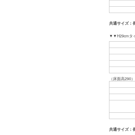
共通サイズ：長2
▼▼H29cm
（床面高290）1
共通サイズ：長2