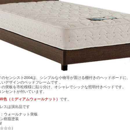
ドのセンシスト2004は、シンプルな小物等が置ける棚付きのヘッドボードに
しいデザインのベッドフレームです 。
トの突板を市松模様に貼り分け、オシャレでシックな照明付きベッドです。
コンセントが付いています。
です。
EW色（ミディアムウォールナット）
トレスは演出品です
材：ウォールナット突板
タン樹脂塗装
W
☆☆☆☆）