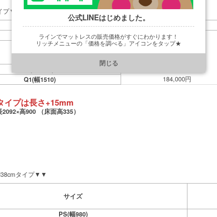
タイプ▼▼
公式LINEはじめました。
サイズ
ガス縦収納
売価
154,000円
PS(幅980)
ラインでマットレスの販売価格がすぐにわかります！
リッチメニューの「価格を調べる」アイコンをタップ★
164,000円
SD(幅1230)
https://line.me/R/ti/p/@901ptzjz
閉じる
174,000円
D(幅1400)
184,000円
Q1(幅1510)
タイプは長さ+15mm
092×高900 （床面高335）
38cmタイプ▼▼
サイズ
PS(幅980)