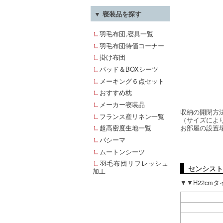
▼ 寝装品を探す
羽毛布団,寝具一覧
羽毛布団特価コーナー
掛け布団
パッド＆BOXシーツ
メーキング６点セット
おすすめ枕
メーカー寝装品
収納の開閉方
フランス産リネン一覧
（サイズによ
お部屋の設置
超高密度生地一覧
パシーマ
ムートンシーツ
羽毛布団リフレッシュ
センシスト
加工
▼▼H22cm