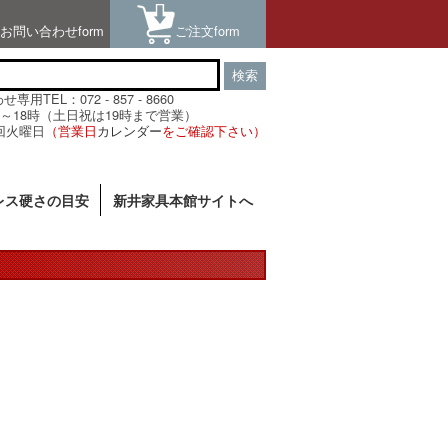
お問い合わせform
ご注文form
検索
用TEL：072 - 857 - 8660
～18時（土日祝は19時まで営業）
回火曜日
（営業日
カレンダー
をご確認下さい）
レス硬さの目安
新井家具本館サイトへ