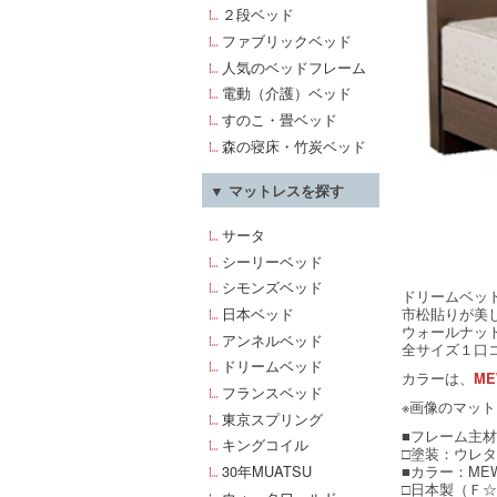
２段ベッド
ファブリックベッド
人気のベッドフレーム
電動（介護）ベッド
すのこ・畳ベッド
森の寝床・竹炭ベッド
▼ マットレスを探す
サータ
シーリーベッド
シモンズベッド
ドリームベッ
市松貼りが美
日本ベッド
ウォールナッ
アンネルベッド
全サイズ１口
ドリームベッド
カラーは、
M
フランスベッド
※画像のマッ
東京スプリング
■フレーム主
キングコイル
□塗装：ウレ
■カラー：ME
30年MUATSU
□日本製（Ｆ