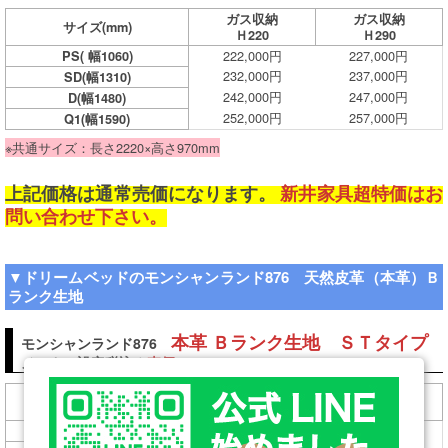
ガス収納
ガス収納
サイズ
(mm)
Ｈ220
Ｈ290
222,000円
227,000円
PS( 幅1060)
232,000円
237,000円
SD(幅1310)
242,000円
247,000円
D(幅1480)
252,000円
257,000円
Q1(幅1590)
※共通サイズ：長さ2220×高さ970mm
上記価格は通常売価になります。
新井家具超特価はお
問い合わせ下さい。
▼ドリームベッドのモンシャンランド876 天然皮革（本革）Ｂ
ランク生地
本革 Ｂランク生地 ＳＴタイプ
モンシャンランド876
メーカー設定税込み
売価
ステーション
サイズ
(mm)
Ｈ191/H266
184,000円
PS( 幅1060)