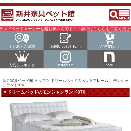
ドメーカーも超お安いんです！！詳細はこちらをご覧ください。
よくあるご質問
お問い合わせform
ご注文form
人気ランキング
instagram
note
新井家具ベッド館 トップ
ドリームベッドのベッドフレーム
モンシャ
ンランド876
▼ドリームベッドのモンシャンランド876