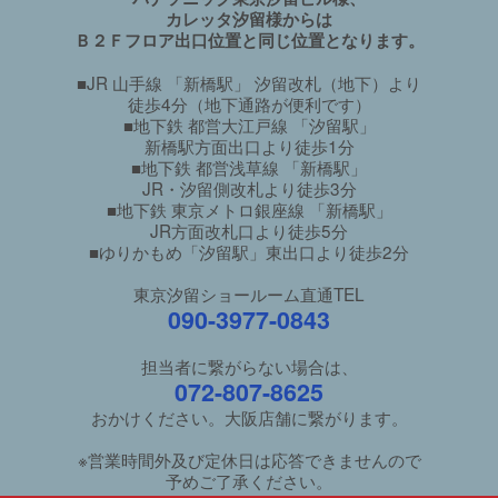
カレッタ汐留様からは
Ｂ２Ｆフロア出口位置と同じ位置となります。
■JR 山手線 「新橋駅」 汐留改札（地下）より
徒歩4分（地下通路が便利です）
■地下鉄 都営大江戸線 「汐留駅」
新橋駅方面出口より徒歩1分
■地下鉄 都営浅草線 「新橋駅」
JR・汐留側改札より徒歩3分
■地下鉄 東京メトロ銀座線 「新橋駅」
JR方面改札口より徒歩5分
■ゆりかもめ「汐留駅」東出口より徒歩2分
東京汐留ショールーム直通TEL
090-3977-0843
担当者に繋がらない場合は、
072-807-8625
おかけください。大阪店舗に繋がります。
※営業時間外及び定休日は応答できませんので
予めご了承ください。