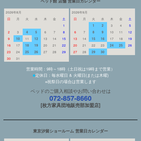
ベッド館 店舗 営業日カレンダー
2026年8月
2026年9月
日
月
火
水
木
金
土
日
月
火
水
木
金
土
1
1
2
3
4
5
2
3
4
5
6
7
8
6
7
8
9
10
11
12
9
10
11
12
13
14
15
13
14
15
16
17
18
19
16
17
18
19
20
21
22
20
21
22
23
24
25
26
23
24
25
26
27
28
29
27
28
29
30
30
31
営業時間：9時～18時（土日祝は19時まで営業）
■
定休日：毎水曜日 & 火曜日(または木曜)
※祝祭日の場合は営業します
ベッドのご購入相談やお問い合わせは
072-857-8660
[枚方家具団地販売部加盟店]
東京汐留ショールーム 営業日カレンダー