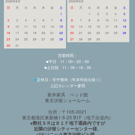
2026年8月
2026年9月
日
月
火
水
木
金
土
日
月
火
水
木
金
土
1
1
2
3
4
5
2
3
4
5
6
7
8
6
7
8
9
10
11
12
9
10
11
12
13
14
15
13
14
15
16
17
18
19
16
17
18
19
20
21
22
20
21
22
23
24
25
26
23
24
25
26
27
28
29
27
28
29
30
30
31
営業時間：
■平日 11：00～20：00
■土日祝 11：00～19：00
■
定休日：年中無休（年末年始を除く)
上記カレンダー参照
新井家具 ベッド館
東京汐留ショールーム
住所：〒105-0021
東京都港区東新橋1-5-25 B1F（地下歩道内）
※弊社ＳＲはＢ１Ｆ地下通路内ですが
近隣の汐留シティーセンター様、
パナソニック東京汐留ビル様、