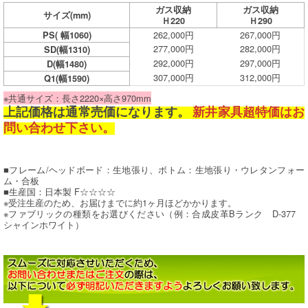
ガス収納
ガス収納
サイズ
(mm)
Ｈ220
Ｈ290
262,000円
267,000円
PS( 幅1060)
277,000円
282,000円
SD(幅1310)
292,000円
297,000円
D(幅1480)
307,000円
312,000円
Q1(幅1590)
※共通サイズ：長さ2220×高さ970mm
上記価格は通常売価になります。
新井家具超特価はお
問い合わせ下さい。
■フレーム/ヘッドボード：生地張り、ボトム：生地張り・ウレタンフォー
ム・合板
■生産国：日本製 F☆☆☆☆
※受注生産のため、お届けまでに約1ヶ月ほどかかります。
※ファブリックの種類をお選びください（例：合成皮革Bランク D-377
シャインホワイト）