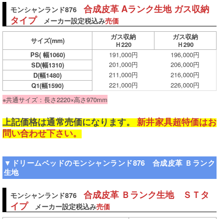
合成皮革 Aランク生地 ガス収納
モンシャンランド876
タイプ
メーカー設定税込み
売価
ガス収納
ガス収納
サイズ
(mm)
Ｈ220
Ｈ290
191,000円
196,000円
PS( 幅1060)
201,000円
206,000円
SD(幅1310)
211,000円
216,000円
D(幅1480)
221,000円
226,000円
Q1(幅1590)
※共通サイズ：長さ2220×高さ970mm
上記価格は通常売価になります。
新井家具超特価はお
問い合わせ下さい。
▼ドリームベッドのモンシャンランド876 合成皮革 Ｂランク
生地
合成皮革 Ｂランク生地 ＳＴタ
モンシャンランド876
イプ
メーカー設定税込み
売価