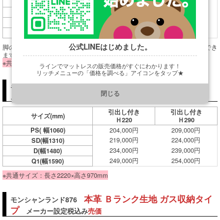
199,000円
SD(幅1310)
214,000円
D(幅1480)
229,000円
Q1(幅1590)
244,000円
Q2(幅1720)
公式LINEはじめました。
脚の高さはH191/H266から選べます。継ぎ脚でどちらでも組むことができ
ます。
※共通サイズ：長さ2220×高さ970mm
ラインでマットレスの販売価格がすぐにわかります！
リッチメニューの「価格を調べる」アイコンをタップ★
本革 Ｂランク生地 BOXタイプ
https://line.me/R/ti/p/@901ptzjz
モンシャンランド876
閉じる
メーカー設定税込み
売価
引出し付き
引出し付き
サイズ
(mm)
Ｈ220
Ｈ290
204,000円
209,000円
PS( 幅1060)
219,000円
224,000円
SD(幅1310)
234,000円
239,000円
D(幅1480)
249,000円
254,000円
Q1(幅1590)
※共通サイズ：長さ2220×高さ970mm
本革 Ｂランク生地 ガス収納タイ
モンシャンランド876
プ
メーカー設定税込み
売価