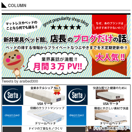
COLUMN
Tweets by araibed300