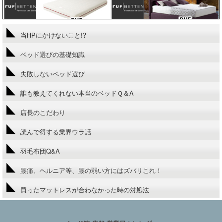
当HPにかけないこと!?
ベッド選びの基礎知識
失敗しないベッド選び
誰も教えてくれない本当のベッドＱ＆A
店長のこだわり
読んで得する業界ウラ話
羽毛布団Q&A
腰痛、ヘルニア等、腰の弱い方にはズバリこれ！
買ったマットレスが合わなかった時の対処法