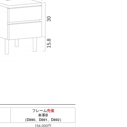
フレーム
売価
本革B
（D890、D891、D892）
154,000円