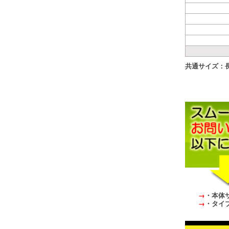
共通サイズ：長2
→
・本体
→
・タイプ