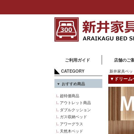
ご利用ガイド
店舗のご
CATEGORY
新井家具ベッ
▼ドリーム
▼ おすすめ商品
超特価商品
アウトレット商品
ダブルクッション
ガス収納ベッド
アワーグラス
天然木ベッド