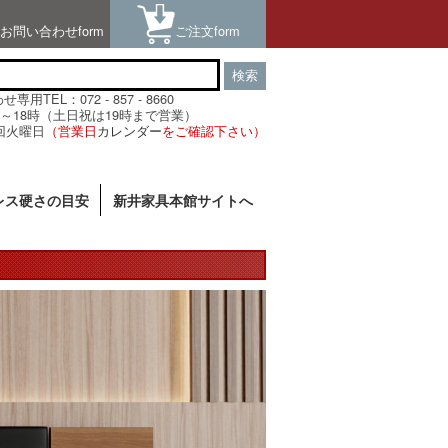
お問い合わせform
ご注文form
検索
用TEL：072 - 857 - 8660
～18時（土日祝は19時まで営業）
回火曜日
（営業日
カレンダー
をご確認下さい）
レス硬さの目安
新井家具本館サイトへ