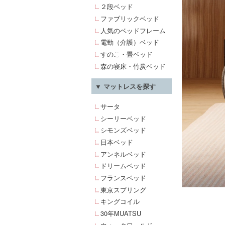
２段ベッド
ファブリックベッド
人気のベッドフレーム
電動（介護）ベッド
すのこ・畳ベッド
森の寝床・竹炭ベッド
▼ マットレスを探す
サータ
シーリーベッド
シモンズベッド
日本ベッド
アンネルベッド
ドリームベッド
フランスベッド
東京スプリング
キングコイル
30年MUATSU