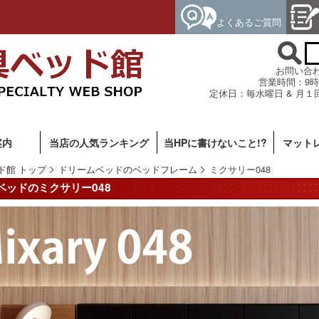
よくあるご質問
お問い合わせ専
営業時間：9時
定休日：毎水曜日 & 月１
案内
当店の人気ランキング
当HPに書けないこと!?
マット
ド館 トップ
ドリームベッドのベッドフレーム
ミクサリー048
ベッドのミクサリー048