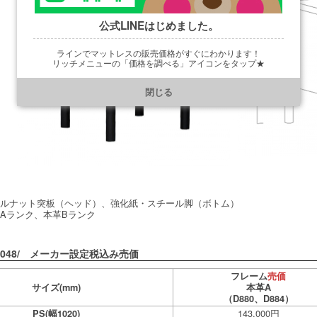
公式LINEはじめました。
ラインでマットレスの販売価格がすぐにわかります！
リッチメニューの「価格を調べる」アイコンをタップ★
https://line.me/R/ti/p/@901ptzjz
閉じる
ールナット突板（ヘッド）、強化紙・スチール脚（ボトム）
Aランク、本革Bランク
048/ メーカー設定税込み売価
フレーム
売価
サイズ
(mm)
本革A
（D880、D884）
143,000円
PS(幅1020)