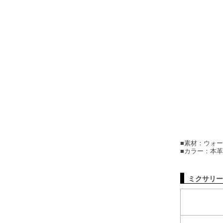
■素材：ウォ
■カラー：本革
ミクサリー