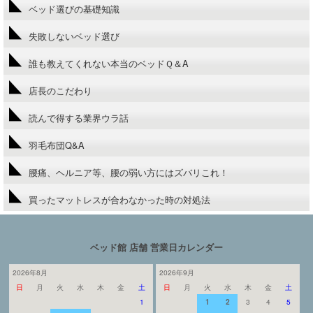
ベッド選びの基礎知識
失敗しないベッド選び
誰も教えてくれない本当のベッドＱ＆A
店長のこだわり
読んで得する業界ウラ話
羽毛布団Q&A
腰痛、ヘルニア等、腰の弱い方にはズバリこれ！
買ったマットレスが合わなかった時の対処法
ベッド館 店舗 営業日カレンダー
2026年8月
2026年9月
日
月
火
水
木
金
土
日
月
火
水
木
金
土
1
1
2
3
4
5