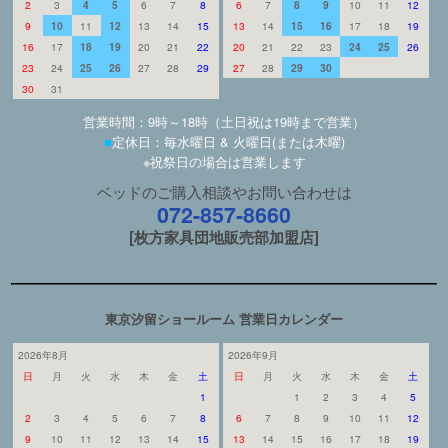
2
3
4
5
6
7
8
6
7
8
9
10
11
12
9
10
11
12
13
14
15
13
14
15
16
17
18
19
16
17
18
19
20
21
22
20
21
22
23
24
25
26
23
24
25
26
27
28
29
27
28
29
30
30
31
営業時間：9時～18時（土日祝は19時まで営業）
■
定休日：毎水曜日 & 火曜日(または木曜)
※祝祭日の場合は営業します
ベッドのご購入相談やお問い合わせは
072-857-8660
[枚方家具団地販売部加盟店]
東京汐留ショールーム 営業日カレンダー
2026年8月
2026年9月
日
月
火
水
木
金
土
日
月
火
水
木
金
土
1
1
2
3
4
5
2
3
4
5
6
7
8
6
7
8
9
10
11
12
9
10
11
12
13
14
15
13
14
15
16
17
18
19