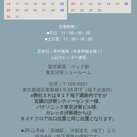
16
17
18
19
20
21
22
20
21
22
23
24
25
26
23
24
25
26
27
28
29
27
28
29
30
30
31
営業時間：
■平日 11：00～20：00
■土日祝 11：00～19：00
■
定休日：年中無休（年末年始を除く)
上記カレンダー参照
新井家具 ベッド館
東京汐留ショールーム
住所：〒105-0021
東京都港区東新橋1-5-25 B1F（地下歩道内）
※弊社ＳＲはＢ１Ｆ地下通路内ですが
近隣の汐留シティーセンター様、
パナソニック東京汐留ビル様、
カレッタ汐留様からは
Ｂ２Ｆフロア出口位置と同じ位置となります。
■JR 山手線 「新橋駅」 汐留改札（地下）より
徒歩4分（地下通路が便利です）