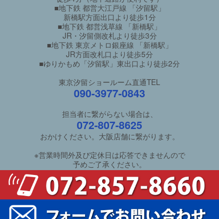
■地下鉄 都営大江戸線 「汐留駅」
新橋駅方面出口より徒歩1分
■地下鉄 都営浅草線 「新橋駅」
JR・汐留側改札より徒歩3分
■地下鉄 東京メトロ銀座線 「新橋駅」
JR方面改札口より徒歩5分
■ゆりかもめ「汐留駅」東出口より徒歩2分
東京汐留ショールーム直通TEL
090-3977-0843
担当者に繋がらない場合は、
072-807-8625
おかけください。大阪店舗に繋がります。
※営業時間外及び定休日は応答できませんので
予めご了承ください。
ご利用ガイド
/
良くあるご質問
特定商取引法に基づく表示
/
個人情報保護方針
新井家具本館サイトへ