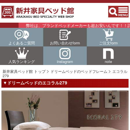
弊社は、ブランドベッドメーカーも超お安いんです！！詳細はこ
よくあるご質問
お問い合わせform
ご注文form
人気ランキング
instagram
note
新井家具ベッド館 トップ
ドリームベッドのベッドフレーム
エコラル
279
▼ドリームベッドのエコラル279