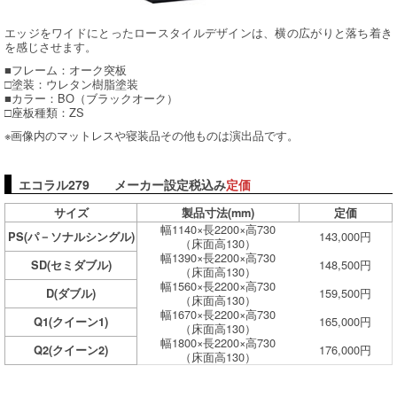
エッジをワイドにとったロースタイルデザインは、横の広がりと落ち着き
を感じさせます。
■フレーム：オーク突板
□塗装：ウレタン樹脂塗装
■カラー：BO（ブラックオーク）
□座板種類：ZS
※画像内のマットレスや寝装品その他ものは演出品です。
エコラル279 メーカー設定税込み
定価
サイズ
製品寸法(mm)
定価
幅1140×長2200×高730
143,000円
PS(パ－ソナルシングル)
（床面高130）
幅1390×長2200×高730
148,500円
SD(セミダブル)
（床面高130）
幅1560×長2200×高730
159,500円
D(ダブル)
（床面高130）
幅1670×長2200×高730
165,000円
Q1(クイーン1)
（床面高130）
幅1800×長2200×高730
176,000円
Q2(クイーン2)
（床面高130）