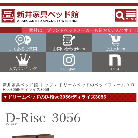
弊社は、ブランドベッドメーカーも超お安いんです！！詳細はこ
よくあるご質問
お問い合わせform
ご注文form
人気ランキング
instagram
note
新井家具ベッド館 トップ
ドリームベッドのベッドフレーム
D-
Rise3056/ディライズ3056
▼ドリームベッドのD-Rise3056/ディライズ3056