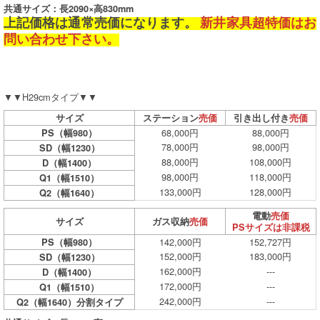
共通サイズ：長2090×高830mm
上記価格は通常売価になります。
新井家具超特価はお
問い合わせ下さい。
▼▼H29cmタイプ▼▼
サイズ
ステーション
売価
引き出し付き
売価
68,000円
88,000円
PS（幅980）
78,000円
98,000円
SD（幅1230）
88,000円
108,000円
D（幅1400）
98,000円
118,000円
Q1（幅1510）
133,000円
128,000円
Q2（幅1640）
電動
売価
サイズ
ガス収納
売価
PSサイズは非課税
142,000円
152,727円
PS（幅980）
152,000円
183,000円
SD（幅1230）
162,000円
---
D（幅1400）
172,000円
---
Q1（幅1510）
242,000円
---
Q2（幅1640）分割タイプ