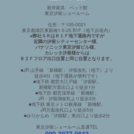
新井家具 ベッド館
東京汐留ショールーム
住所：〒105-0021
東京都港区東新橋1-5-25 B1F（地下歩道内）
※弊社ＳＲはＢ１Ｆ地下通路内ですが
近隣の汐留シティーセンター様、
パナソニック東京汐留ビル様、
カレッタ汐留様からは
Ｂ２Ｆフロア出口位置と同じ位置となります。
■JR 山手線 「新橋駅」 汐留改札（地下）より
徒歩4分（地下通路が便利です）
■地下鉄 都営大江戸線 「汐留駅」
新橋駅方面出口より徒歩1分
■地下鉄 都営浅草線 「新橋駅」
JR・汐留側改札より徒歩3分
■地下鉄 東京メトロ銀座線 「新橋駅」
JR方面改札口より徒歩5分
■ゆりかもめ「汐留駅」東出口より徒歩2分
東京汐留ショールーム直通TEL
090-3977-0843