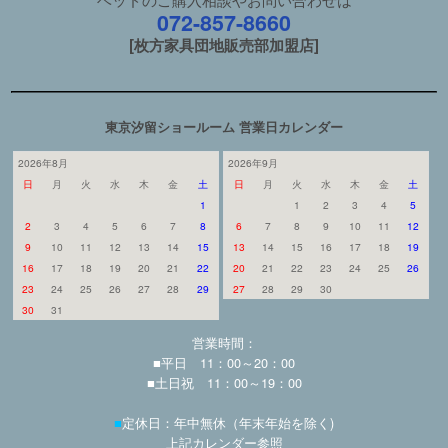
072-857-8660
[枚方家具団地販売部加盟店]
東京汐留ショールーム 営業日カレンダー
2026年8月
2026年9月
日
月
火
水
木
金
土
日
月
火
水
木
金
土
1
1
2
3
4
5
2
3
4
5
6
7
8
6
7
8
9
10
11
12
9
10
11
12
13
14
15
13
14
15
16
17
18
19
16
17
18
19
20
21
22
20
21
22
23
24
25
26
23
24
25
26
27
28
29
27
28
29
30
30
31
営業時間：
■平日 11：00～20：00
■土日祝 11：00～19：00
■
定休日：年中無休（年末年始を除く)
上記カレンダー参照