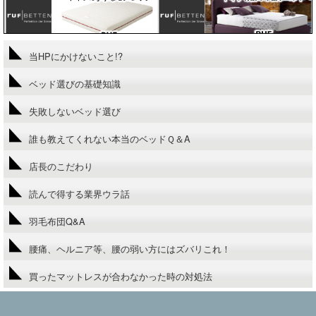
当HPにかけないこと!?
ベッド選びの基礎知識
失敗しないベッド選び
誰も教えてくれない本当のベッドＱ＆A
店長のこだわり
読んで得する業界ウラ話
羽毛布団Q&A
腰痛、ヘルニア等、腰の弱い方にはズバリこれ！
買ったマットレスが合わなかった時の対処法