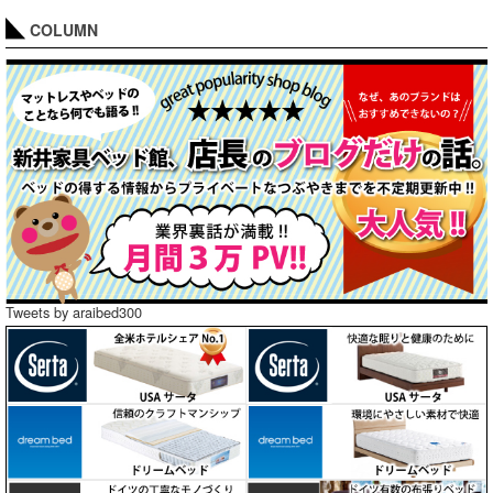
COLUMN
Tweets by araibed300