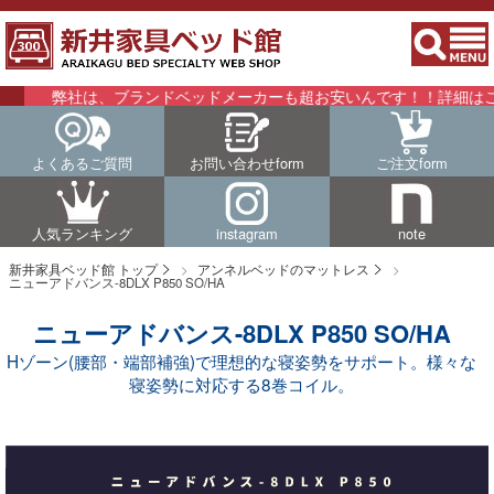
社は、ブランドベッドメーカーも超お安いんです！！詳細はこちらをご
よくあるご質問
お問い合わせform
ご注文form
人気ランキング
instagram
note
新井家具ベッド館 トップ
アンネルベッドのマットレス
ニューアドバンス-8DLX P850 SO/HA
ニューアドバンス-8DLX P850 SO/HA
Hゾーン(腰部・端部補強)で理想的な寝姿勢をサポート。様々な
寝姿勢に対応する8巻コイル。