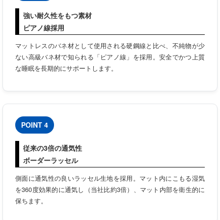
強い耐久性をもつ素材
ピアノ線採用
マットレスのバネ材として使用される硬鋼線と比べ、不純物が少
ない高級バネ材で知られる「ピアノ線」を採用。安全でかつ上質
な睡眠を長期的にサポートします。
POINT 4
従来の3倍の通気性
ボーダーラッセル
側面に通気性の良いラッセル生地を採用。マット内にこもる湿気
を360度効果的に通気し（当社比約3倍）、マット内部を衛生的に
保ちます。