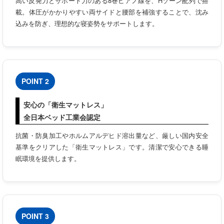
高い反発力とサポート力のある8巻ピアノ線を、Hゾーン配列で搭
載。体圧がかかりやすい両サイドと腰部を補強することで、沈み
込みを防ぎ、理想的な寝姿勢をサポートします。
POINT 2
安心の「衛生マットレス」
全日本ベッド工業会認定
抗菌・防臭加工やホルムアルデヒド溶出量など、厳しい国内安全
基準をクリアした「衛生マットレス」です。清潔で安心できる睡
眠環境を提供します。
POINT 3