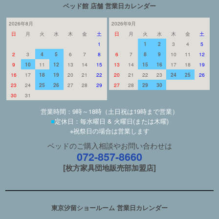
ベッド館 店舗 営業日カレンダー
2026年8月
2026年9月
日
月
火
水
木
金
土
日
月
火
水
木
金
土
1
1
2
3
4
5
2
3
4
5
6
7
8
6
7
8
9
10
11
12
9
10
11
12
13
14
15
13
14
15
16
17
18
19
16
17
18
19
20
21
22
20
21
22
23
24
25
26
23
24
25
26
27
28
29
27
28
29
30
30
31
営業時間：9時～18時（土日祝は19時まで営業）
■
定休日：毎水曜日 & 火曜日(または木曜)
※祝祭日の場合は営業します
ベッドのご購入相談やお問い合わせは
072-857-8660
[枚方家具団地販売部加盟店]
東京汐留ショールーム 営業日カレンダー