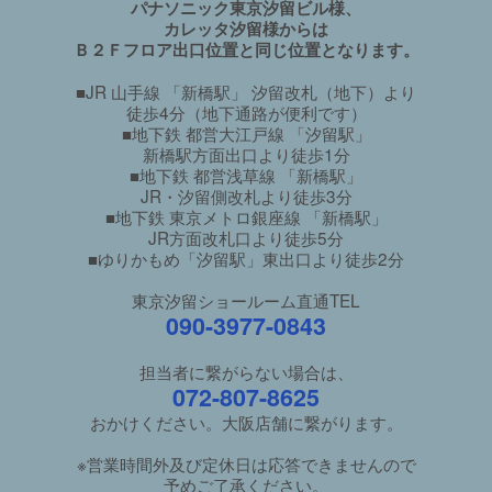
パナソニック東京汐留ビル様、
カレッタ汐留様からは
Ｂ２Ｆフロア出口位置と同じ位置となります。
■JR 山手線 「新橋駅」 汐留改札（地下）より
徒歩4分（地下通路が便利です）
■地下鉄 都営大江戸線 「汐留駅」
新橋駅方面出口より徒歩1分
■地下鉄 都営浅草線 「新橋駅」
JR・汐留側改札より徒歩3分
■地下鉄 東京メトロ銀座線 「新橋駅」
JR方面改札口より徒歩5分
■ゆりかもめ「汐留駅」東出口より徒歩2分
東京汐留ショールーム直通TEL
090-3977-0843
担当者に繋がらない場合は、
072-807-8625
おかけください。大阪店舗に繋がります。
※営業時間外及び定休日は応答できませんので
予めご了承ください。