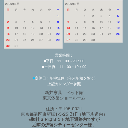
2026年8月
2026年9月
日
月
火
水
木
金
土
日
月
火
水
木
金
土
1
1
2
3
4
5
2
3
4
5
6
7
8
6
7
8
9
10
11
12
9
10
11
12
13
14
15
13
14
15
16
17
18
19
16
17
18
19
20
21
22
20
21
22
23
24
25
26
23
24
25
26
27
28
29
27
28
29
30
30
31
営業時間：
■平日 11：00～20：00
■土日祝 11：00～19：00
■
定休日：年中無休（年末年始を除く)
上記カレンダー参照
新井家具 ベッド館
東京汐留ショールーム
住所：〒105-0021
東京都港区東新橋1-5-25 B1F（地下歩道内）
※弊社ＳＲはＢ１Ｆ地下通路内ですが
近隣の汐留シティーセンター様、