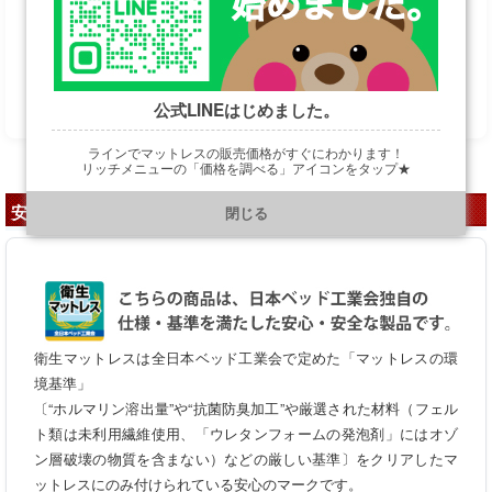
格安特価は表示すると怒られるので…お手数ですが
お問い合わせフォームへ
公式LINEはじめました。
ラインでマットレスの販売価格がすぐにわかります！
リッチメニューの「価格を調べる」アイコンをタップ★
https://line.me/R/ti/p/@901ptzjz
安心の証「衛生マットレス」
閉じる
衛生マットレスは全日本ベッド工業会で定めた「マットレスの環
境基準」
〔“ホルマリン溶出量”や“抗菌防臭加工”や厳選された材料（フェル
ト類は未利用繊維使用、「ウレタンフォームの発泡剤」にはオゾ
ン層破壊の物質を含まない）などの厳しい基準〕をクリアしたマ
ットレスにのみ付けられている安心のマークです。